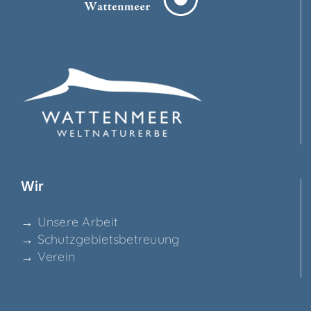
Wir
→ Unse­re Arbeit
→ Schutz­ge­biets­be­treu­ung
→ Ver­ein