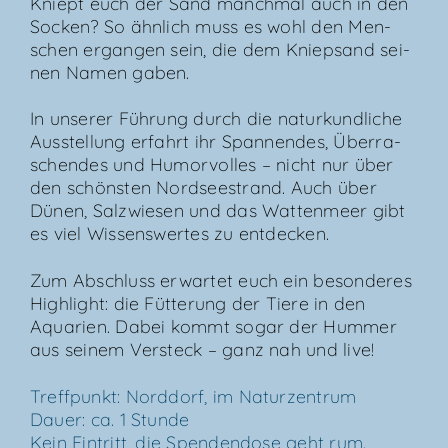
Kniept euch der Sand manch­mal auch in den
Socken? So ähn­lich muss es wohl den Men­
schen ergan­gen sein, die dem Kniep­sand sei­
nen Namen gaben.
In unse­rer Füh­rung durch die natur­kund­li­che
Aus­stel­lung erfahrt ihr Span­nen­des, Über­ra­
schen­des und Humor­vol­les – nicht nur über
den schöns­ten Nord­see­strand. Auch über
Dünen, Salz­wie­sen und das Wat­ten­meer gibt
es viel Wis­sens­wer­tes zu entdecken.
Zum Abschluss erwar­tet euch ein beson­de­res
High­light: die Füt­te­rung der Tie­re in den
Aqua­ri­en. Dabei kommt sogar der Hum­mer
aus sei­nem Ver­steck – ganz nah und live!
Treff­punkt: Nord­dorf, im Natur­zen­trum
Dau­er: ca. 1 Stun­de
Kein Ein­tritt, die Spen­den­do­se geht rum.