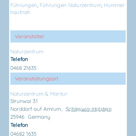
Führungen
,
Führungen Naturzentrum
,
Hummer
hautnah
Veranstalter
Natur­zen­trum
Telefon
0468 21635
Veranstaltungsort
Natur­zen­trum & Maritur
Strunwai 31
Norddorf auf Amrum
,
Schleswig-Holstein
25946
Germany
Telefon
04682 1635