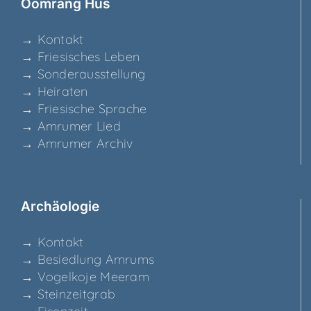
Ööm­rang Hüs
→ Kon­takt
→ Frie­si­sches Leben
→ Son­der­aus­stel­lung
→ Hei­ra­ten
→ Frie­si­sche Sprache
→ Amru­mer Lied
→ Amru­mer Archiv
Archäo­lo­gie
→ Kon­takt
→ Besied­lung Amrums
→ Vogel­ko­je Meeram
→ Stein­zeit­grab