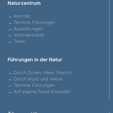
Natur­zen­trum
→ Kon­takt
→ Ter­mi­ne Führungen
→ Aus­stel­lun­gen
→ Watt­werk­statt
→ Team
Füh­run­gen in der Natur
→ Durch Dünen, Meer, Marsch
→ Durch Wald und Wiese
→ Ter­mi­ne Führungen
→ Auf eige­ne Faust erkunden