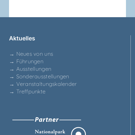
Aktu­el­les
→ Neu­es von uns
→ Füh­run­gen
→ Aus­stel­lun­gen
→ Son­der­aus­stel­lun­gen
→ Ver­an­stal­tungs­ka­len­der
→ Treff­punk­te