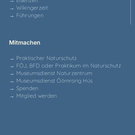
→ Eisen­zeit
→ Wikin­ger­zeit
→ Füh­run­gen
Mit­ma­chen
→ Prak­ti­scher Naturschutz
→ FÖJ, BFD oder Prak­ti­kum im Naturschutz
→ Muse­ums­dienst Naturzentrum
→ Muse­ums­dienst Ööm­rang Hüs
→ Spen­den
→ Mit­glied werden