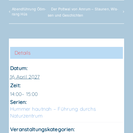
Abend­füh­rung Ööm­
Der Pott­wal von Amrum – Stau­nen, Wis­
rang Hüs
sen und Geschichten
Details
Datum:
16 April 2027
Zeit:
14:00– 15:00
Serien:
Hum­mer haut­nah – Füh­rung durchs
Naturzentrum
Veranstaltungskategorien: