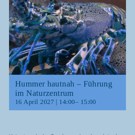
Hum­mer haut­nah – Füh­rung
im Naturzentrum
16 April 2027 | 14:00
–
15:00