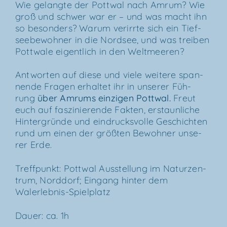
Wie gelang­te der Pott­wal nach Amrum? Wie
groß und schwer war er – und was macht ihn
so beson­ders? War­um ver­irr­te sich ein Tief­
see­be­woh­ner in die Nord­see, und was trei­ben
Pott­wa­le eigent­lich in den Weltmeeren?
Ant­wor­ten auf die­se und vie­le wei­te­re span­
nen­de Fra­gen erhal­tet ihr in unse­rer Füh­
rung
über
Amrums ein­zi­gen Pott­wal
.
Freut
euch auf fas­zi­nie­ren­de Fak­ten, erstaun­li­che
Hin­ter­grün­de und ein­drucks­vol­le Geschich­ten
rund um einen der größ­ten Bewoh­ner unse­
rer Erde.
Treff­punkt: Pott­wal Aus­stel­lung im Natur­zen­
trum, Nord­dorf; Ein­gang hin­ter dem
Walerlebnis-Spielplatz
Dau­er: ca. 1h