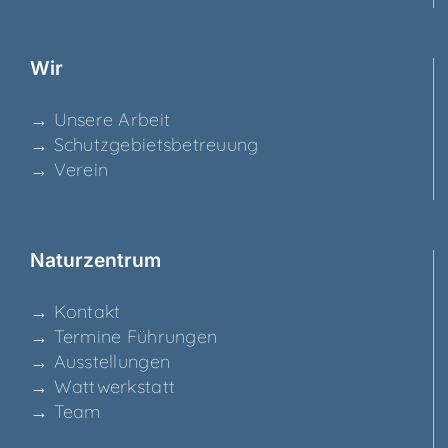
Wir
→ Unse­re Arbeit
→ Schutz­ge­biets­be­treu­ung
→ Ver­ein
Natur­zen­trum
→ Kon­takt
→ Ter­mi­ne Führungen
→ Aus­stel­lun­gen
→ Watt­werk­statt
→ Team