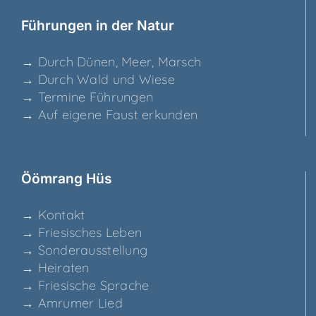
Füh­run­gen in der Natur
→ Durch Dünen, Meer, Marsch
→ Durch Wald und Wiese
→ Ter­mi­ne Führungen
→ Auf eige­ne Faust erkunden
Ööm­rang Hüs
→ Kon­takt
→ Frie­si­sches Leben
→ Son­der­aus­stel­lung
→ Hei­ra­ten
→ Frie­si­sche Sprache
→ Amru­mer Lied