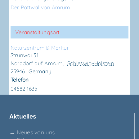
Der Pottwal von Amrum
Veranstaltungsort
Natur­zen­trum & Maritur
Strunwai 31
Norddorf auf Amrum
,
Schleswig-Holstein
25946
Germany
Telefon
04682 1635
Aktu­el­les
→ Neu­es von uns