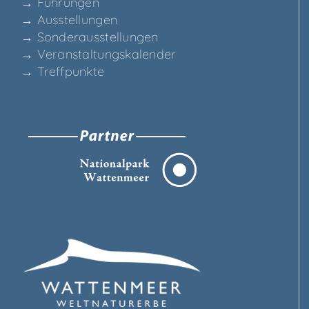
→ Füh­run­gen
→ Aus­stel­lun­gen
→ Son­der­aus­stel­lun­gen
→ Ver­an­stal­tungs­ka­len­der
→ Treff­punk­te