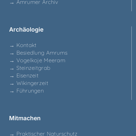
→ Amru­mer Archiv
Archäo­lo­gie
→ Kon­takt
→ Besied­lung Amrums
→ Vogel­ko­je Meeram
→ Stein­zeit­grab
→ Eisen­zeit
→ Wikin­ger­zeit
→ Füh­run­gen
Mit­ma­chen
→ Prak­ti­scher Naturschutz