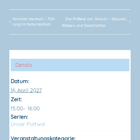
Hum­mer haut­nah – Füh­
Der Pott­wal von Amrum – Stau­nen,
rung im Naturzentrum
Wis­sen und Geschichten
Details
Datum:
16 April 2027
Zeit:
15:00– 16:00
Serien:
Unser Pott­wal
Veranstaltungskategorie: