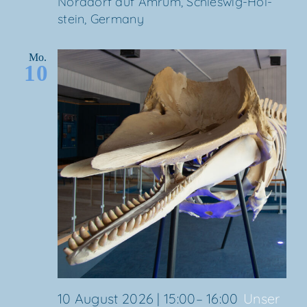
Nord­dorf auf Amrum, Schles­wig-Hol­
stein, Germany
Mo.
10
10 August 2026 | 15:00
–
16:00
Unser