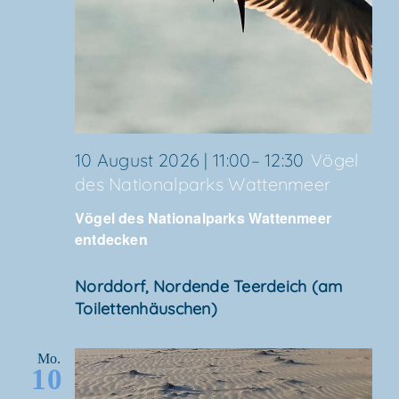
10 August 2026 | 11:00
–
12:30
Vögel
des Natio­nal­parks Wattenmeer
Vögel des Natio­nal­parks Wat­ten­meer
entdecken
Nord­dorf, Nor­den­de Teer­deich (am
Toilettenhäuschen)
Mo.
10