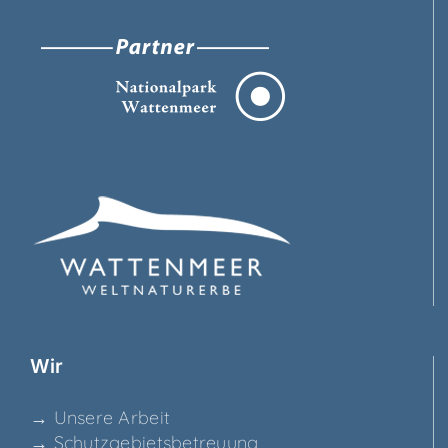
Wir
→ Unse­re Arbeit
→ Schutz­ge­biets­be­treu­ung