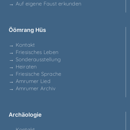
→ Auf eige­ne Faust erkunden
Ööm­rang Hüs
→ Kon­takt
→ Frie­si­sches Leben
→ Son­der­aus­stel­lung
→ Hei­ra­ten
→ Frie­si­sche Sprache
→ Amru­mer Lied
→ Amru­mer Archiv
Archäo­lo­gie
→ Kon­takt