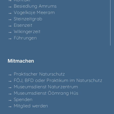
→ Besied­lung Amrums
→ Vogel­ko­je Meeram
→ Stein­zeit­grab
→ Eisen­zeit
→ Wikin­ger­zeit
→ Füh­run­gen
Mit­ma­chen
→ Prak­ti­scher Naturschutz
→ FÖJ, BFD oder Prak­ti­kum im Naturschutz
→ Muse­ums­dienst Naturzentrum
→ Muse­ums­dienst Ööm­rang Hüs
→ Spen­den
→ Mit­glied werden