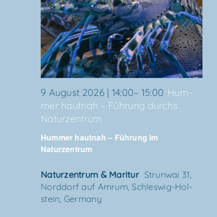
9 August 2026 | 14:00
–
15:00
Hum­
mer haut­nah – Füh­rung durchs
Naturzentrum
Hum­mer haut­nah – Füh­rung im
Naturzentrum
Natur­zen­trum & Maritur
Strun­wai 31,
Nord­dorf auf Amrum, Schles­wig-Hol­
stein, Germany