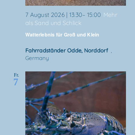
7 August 2026 | 13:30
–
15:00
Mehr
als Sand und Schlick
Wat­t­er­leb­nis für Groß und Klein
Fahr­rad­stän­der Odde, Norddorf
,
Germany
Fr.
7