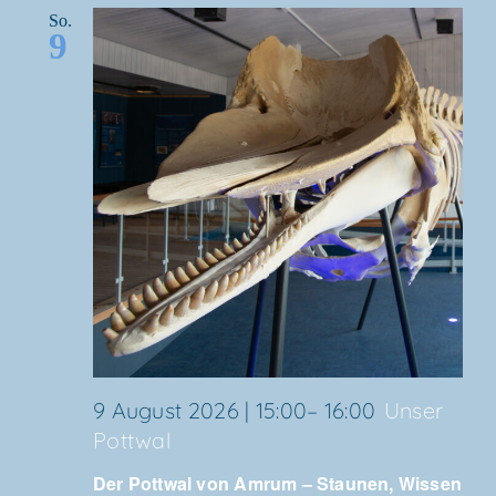
So.
9
9 August 2026 | 15:00
–
16:00
Unser
Pott­wal
Der Pott­wal von Amrum – Stau­nen, Wis­sen