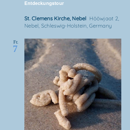
Entdeckungstour
St. Cle­mens Kir­che, Nebel
Höö­wjaat 2,
Nebel, Schles­wig-Hol­stein, Germany
Fr.
7