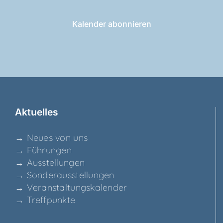
Kalender abonnieren
Aktu­el­les
→ Neu­es von uns
→ Füh­run­gen
→ Aus­stel­lun­gen
→ Son­der­aus­stel­lun­gen
→ Ver­an­stal­tungs­ka­len­der
→ Treff­punk­te