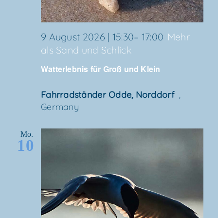
9 August 2026 | 15:30
–
17:00
Mehr
als Sand und Schlick
Wat­t­er­leb­nis für Groß und Klein
Fahr­rad­stän­der Odde, Norddorf
,
Germany
Mo.
10