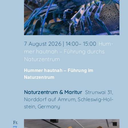
7 August 2026 | 14:00
–
15:00
Hum­
mer haut­nah – Füh­rung durchs
Naturzentrum
Hum­mer haut­nah – Füh­rung im
Naturzentrum
Natur­zen­trum & Maritur
Strun­wai 31,
Nord­dorf auf Amrum, Schles­wig-Hol­
stein, Germany
Fr.