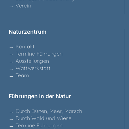
→ Ver­ein
Natur­zen­trum
→ Kon­takt
→ Ter­mi­ne Führungen
→ Aus­stel­lun­gen
→ Watt­werk­statt
→ Team
Füh­run­gen in der Natur
→ Durch Dünen, Meer, Marsch
→ Durch Wald und Wiese
→ Ter­mi­ne Führungen