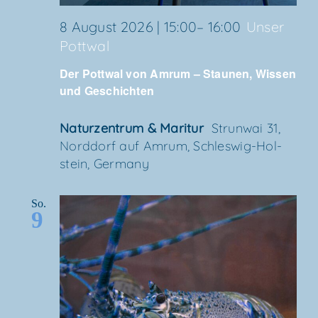
8 August 2026 | 15:00
–
16:00
Unser
Pott­wal
Der Pott­wal von Amrum – Stau­nen, Wis­sen
und Geschichten
Natur­zen­trum & Maritur
Strun­wai 31,
Nord­dorf auf Amrum, Schles­wig-Hol­
stein, Germany
So.
9