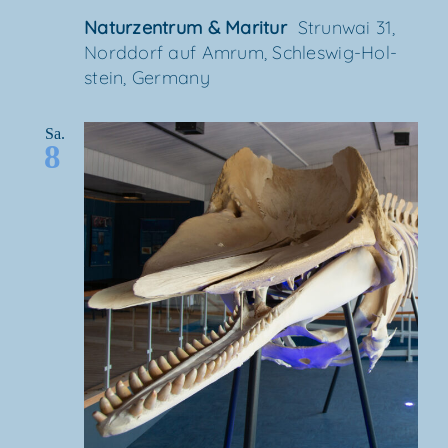
Natur­zen­trum & Maritur
Strun­wai 31,
Nord­dorf auf Amrum, Schles­wig-Hol­
stein, Germany
Sa.
8