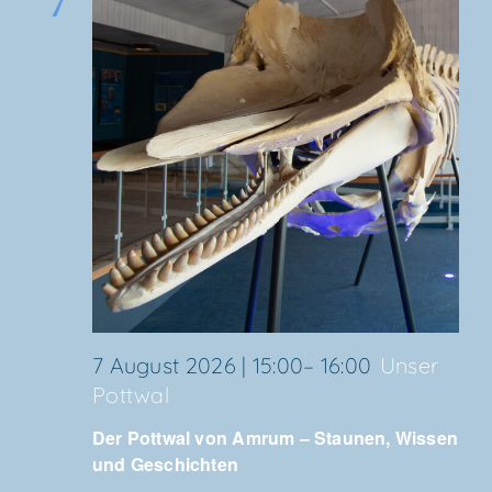
7
7 August 2026 | 15:00
–
16:00
Unser
Pott­wal
Der Pott­wal von Amrum – Stau­nen, Wis­sen
und Geschichten