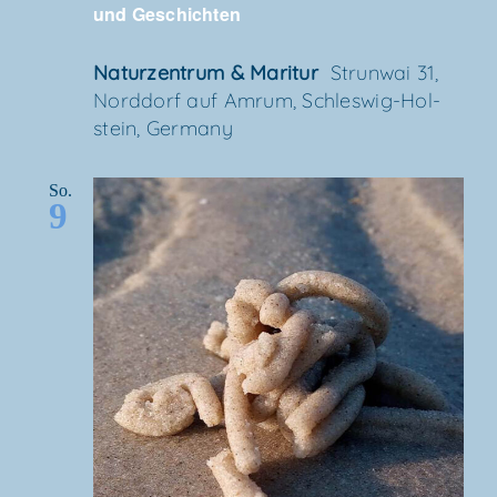
und Geschichten
Natur­zen­trum & Maritur
Strun­wai 31,
Nord­dorf auf Amrum, Schles­wig-Hol­
stein, Germany
So.
9