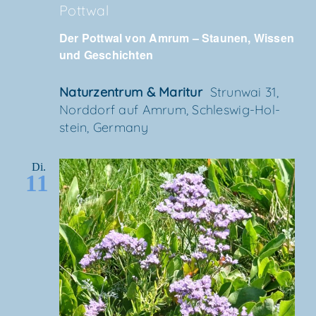
Pott­wal
Der Pott­wal von Amrum – Stau­nen, Wis­sen
und Geschichten
Natur­zen­trum & Maritur
Strun­wai 31,
Nord­dorf auf Amrum, Schles­wig-Hol­
stein, Germany
Di.
11