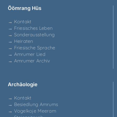
Ööm­rang Hüs
→ Kon­takt
→ Frie­si­sches Leben
→ Son­der­aus­stel­lung
→ Hei­ra­ten
→ Frie­si­sche Sprache
→ Amru­mer Lied
→ Amru­mer Archiv
Archäo­lo­gie
→ Kon­takt
→ Besied­lung Amrums
→ Vogel­ko­je Meeram