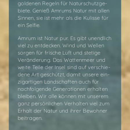
gol­de­nen Regeln für Natur­schutz­ge­
bie­te. Genieß Amrums Natur mit allen
Sin­nen, sie ist mehr als die Kulis­se für
ein Selfie.
Amrum ist Natur pur. Es gibt unend­lich
viel zu ent­de­cken. Wind und Wel­len
sor­gen für fri­sche Luft und ste­ti­ge
Ver­än­de­rung. Das Wat­ten­meer und
wei­te Tei­le der Insel sind auf ver­schie­
de­ne Art geschützt, damit unse­re ein­
zig­ar­ti­gen Land­schaf­ten auch für
nach­fol­gen­de Gene­ra­tio­nen erhal­ten
blei­ben. Wir alle kön­nen mit unse­rem
ganz per­sön­li­chen Ver­hal­ten viel zum
Erhalt der Natur und ihrer Bewoh­ner
beitragen.