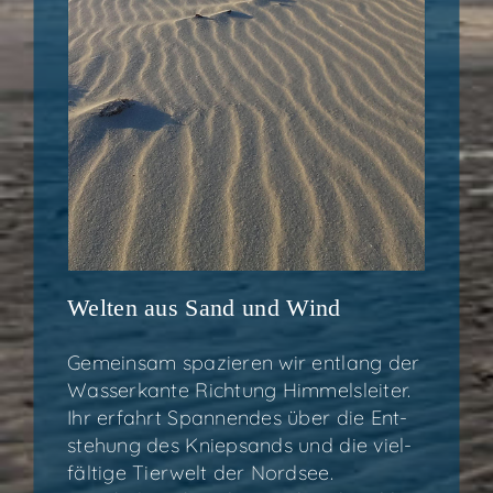
Wel­ten aus Sand und Wind
Gemein­sam spa­zie­ren wir ent­lang der
Was­ser­kan­te Rich­tung Him­mels­lei­ter.
Ihr erfahrt Span­nen­des über die Ent­
ste­hung des Kniep­sands und die viel­
fäl­ti­ge Tier­welt der Nord­see.