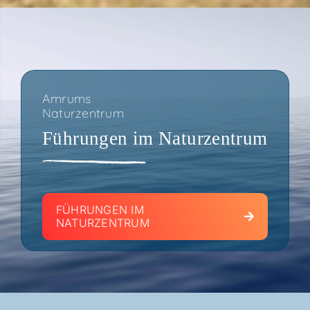
Amrums
Naturzentrum
Füh­run­gen im Naturzentrum
FÜH­RUN­GEN IM
NATURZENTRUM