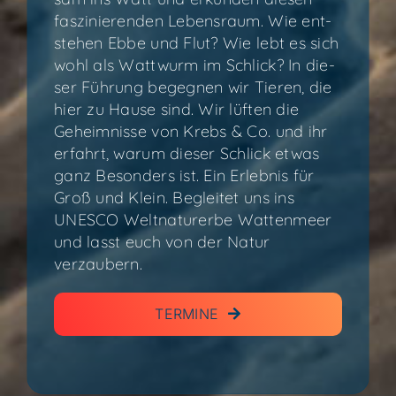
fas­zi­nie­ren­den Lebens­raum. Wie ent­
ste­hen Ebbe und Flut? Wie lebt es sich
wohl als Watt­wurm im Schlick? In die­
ser Füh­rung begeg­nen wir Tie­ren, die
hier zu Hau­se sind. Wir lüf­ten die
Geheim­nis­se von Krebs & Co. und ihr
erfahrt, war­um die­ser Schlick etwas
ganz Beson­ders ist. Ein Erleb­nis für
Groß und Klein. Beglei­tet uns ins
UNESCO Welt­na­tur­er­be Wat­ten­meer
und lasst euch von der Natur
verzaubern.
TER­MI­NE