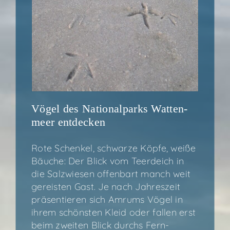
Vögel des Natio­nal­parks Wat­ten­
meer entdecken
Rote Schen­kel, schwar­ze Köp­fe, wei­ße
Bäu­che: Der Blick vom Teer­deich in
die Salz­wie­sen offen­bart manch weit
gereis­ten Gast. Je nach Jah­res­zeit
prä­sen­tie­ren sich Amrums Vögel in
ihrem schöns­ten Kleid oder fal­len erst
beim zwei­ten Blick durchs Fern­