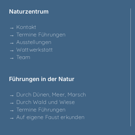
Natur­zen­trum
→ Kon­takt
→ Ter­mi­ne Führungen
→ Aus­stel­lun­gen
→ Watt­werk­statt
→ Team
Füh­run­gen in der Natur
→ Durch Dünen, Meer, Marsch
→ Durch Wald und Wiese
→ Ter­mi­ne Führungen
→ Auf eige­ne Faust erkunden