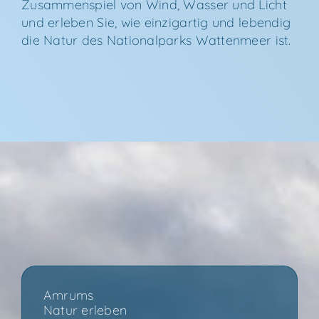
Zusam­men­spiel von Wind, Was­ser und Licht
und erle­ben Sie, wie ein­zig­ar­tig und leben­dig
die Natur des Natio­nal­parks Wat­ten­meer ist.
Amrums
Natur erleben