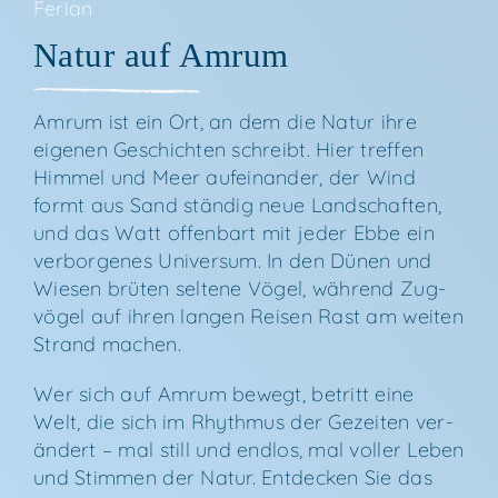
Feri­an
Natur auf Amrum
Amrum ist ein Ort, an dem die Natur ihre
eige­nen Geschich­ten schreibt. Hier tref­fen
Him­mel und Meer auf­ein­an­der, der Wind
formt aus Sand stän­dig neue Land­schaf­ten,
und das Watt offen­bart mit jeder Ebbe ein
ver­bor­ge­nes Uni­ver­sum. In den Dünen und
Wie­sen brü­ten sel­te­ne Vögel, wäh­rend Zug­
vö­gel auf ihren lan­gen Rei­sen Rast am wei­ten
Strand machen.
Wer sich auf Amrum bewegt, betritt eine
Welt, die sich im Rhyth­mus der Gezei­ten ver­
än­dert – mal still und end­los, mal vol­ler Leben
und Stim­men der Natur. Ent­de­cken Sie das