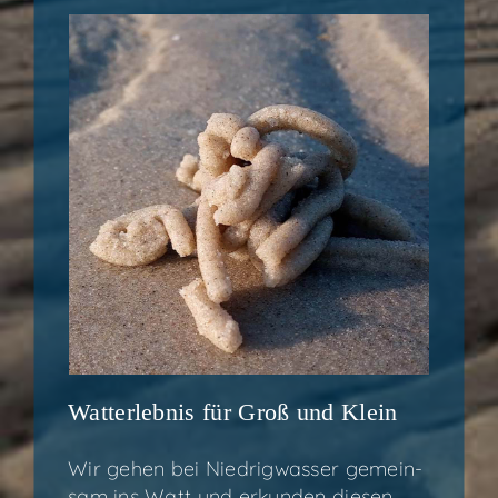
Wat­t­er­leb­nis für Groß und Klein
Wir gehen bei Nied­rig­was­ser gemein­
sam ins Watt und erkun­den die­sen