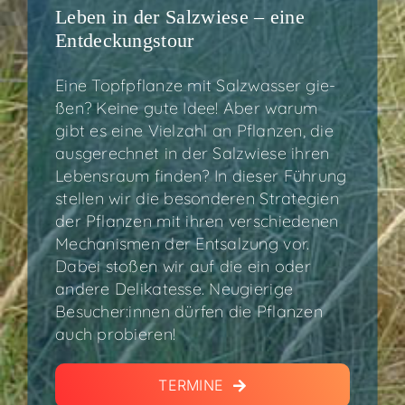
Leben in der Salz­wie­se – eine
Entdeckungstour
Eine Topf­pflan­ze mit Salz­was­ser gie­
ßen? Kei­ne gute Idee! Aber war­um
gibt es eine Viel­zahl an Pflan­zen, die
aus­ge­rech­net in der Salz­wie­se ihren
Lebens­raum fin­den? In die­ser Füh­rung
stel­len wir die beson­de­ren Stra­te­gien
der Pflan­zen mit ihren ver­schie­de­nen
Mecha­nis­men der Ent­sal­zung vor.
Dabei sto­ßen wir auf die ein oder
ande­re Deli­ka­tes­se. Neu­gie­ri­ge
Besucher:innen dür­fen die Pflan­zen
auch probieren!
TER­MI­NE