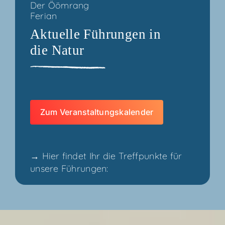
Der Ööm­rang
Feri­an
Aktu­el­le Füh­run­gen in
die Natur
Zum Ver­an­stal­tungs­ka­len­der
→
Hier fin­det Ihr die Treff­punk­te für
unse­re Führungen: