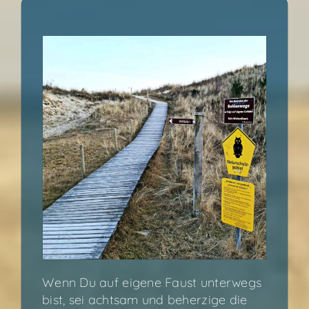
Wenn Du auf eige­ne Faust unter­wegs
bist, sei acht­sam und beher­zi­ge die