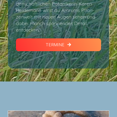
den­schaft­li­chen Bota­ni­ke­rin Karen
Hei­de­mann wirst du Amrums Pflan­
zen­welt mit neu­en Augen sehen und
dabei manch span­nen­des Detail
entdecken.
TER­MI­NE