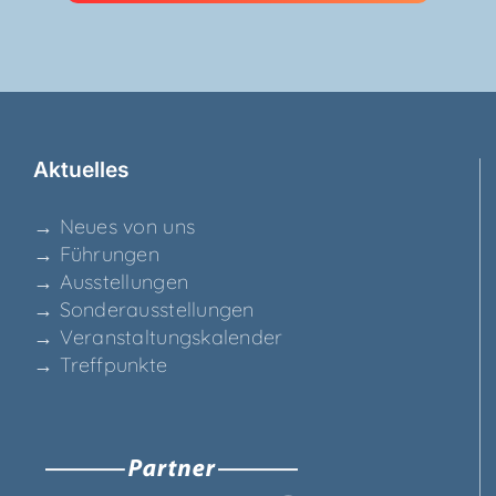
Aktu­el­les
→ Neu­es von uns
→ Füh­run­gen
→ Aus­stel­lun­gen
→ Son­der­aus­stel­lun­gen
→ Ver­an­stal­tungs­ka­len­der
→ Treff­punk­te