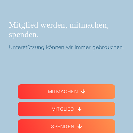
Mit­glied wer­den, mit­ma­chen,
spenden.
Unter­stüt­zung kön­nen wir immer gebrauchen.
MIT­MA­CHEN
MIT­GLIED
SPEN­DEN