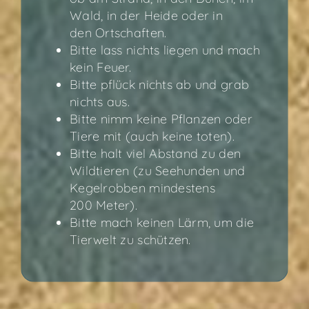
Wald, in der Hei­de oder in
den Ortschaften.
Bit­te lass nichts lie­gen und mach
kein Feuer.
Bit­te pflück nichts ab und grab
nichts aus.
Bit­te nimm kei­ne Pflan­zen oder
Tie­re mit (auch kei­ne toten).
Bit­te halt viel Abstand zu den
Wild­tie­ren (zu See­hun­den und
Kegel­rob­ben min­des­tens
200 Meter).
Bit­te mach kei­nen Lärm, um die
Tier­welt zu schützen.