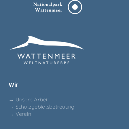
Wir
→ Unse­re Arbeit
→ Schutz­ge­biets­be­treu­ung
→ Ver­ein