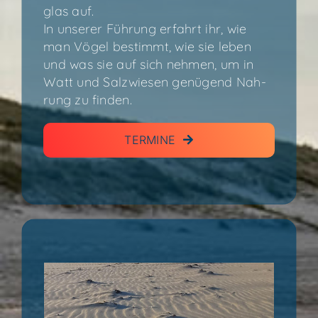
glas auf.
In unse­rer Füh­rung erfahrt ihr, wie
man Vögel bestimmt, wie sie leben
und was sie auf sich neh­men, um in
Watt und Salz­wie­sen genü­gend Nah­
rung zu finden.
TER­MI­NE