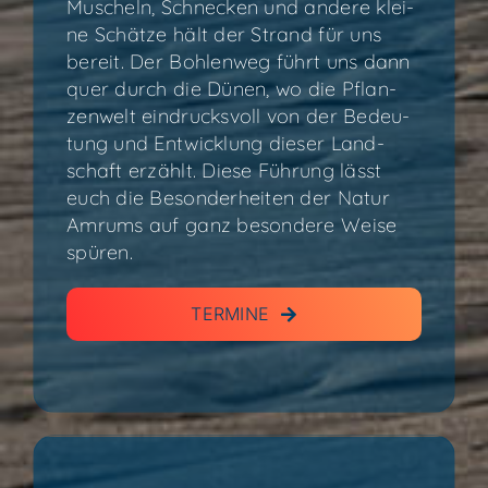
Muscheln, Schne­cken und ande­re klei­
ne Schät­ze hält der Strand für uns
bereit. Der Boh­len­weg führt uns dann
quer durch die Dünen, wo die Pflan­
zen­welt ein­drucks­voll von der Bedeu­
tung und Ent­wick­lung die­ser Land­
schaft erzählt. Die­se Füh­rung lässt
euch die Beson­der­hei­ten der Natur
Amrums auf ganz beson­de­re Wei­se
spüren.
TER­MI­NE