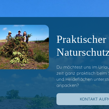
Prak­ti­scher
Naturschut
Du möch­test uns im Urlau
zeit ganz prak­tisch beim
und Hei­de­flä­chen unter­s
anpacken?
KON­TAKT AU