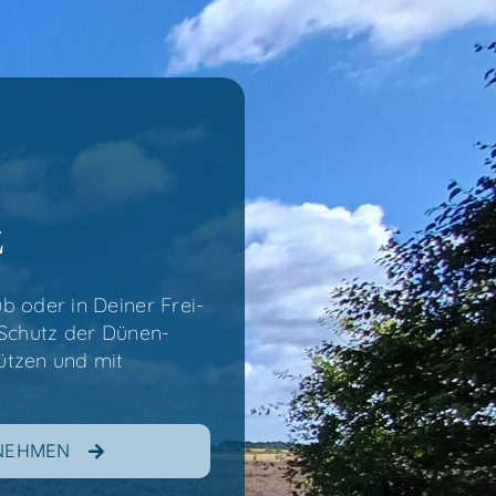
z
b oder in Dei­ner Frei­
 Schutz der Dünen-
tüt­zen und mit
FNEHMEN