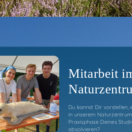
Mit­ar­beit i
Naturzentr
Du kannst Dir vor­stel­len, e
in unse­rem Natur­zen­tru
Pra­xis­pha­se Dei­nes Stu­d
absolvieren?