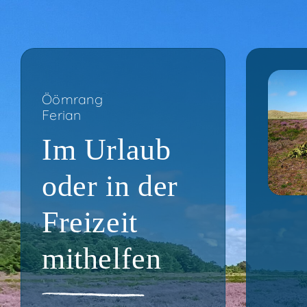
Ööm­rang
Feri­an
Im Urlaub
oder in der
Frei­zeit
mithelfen