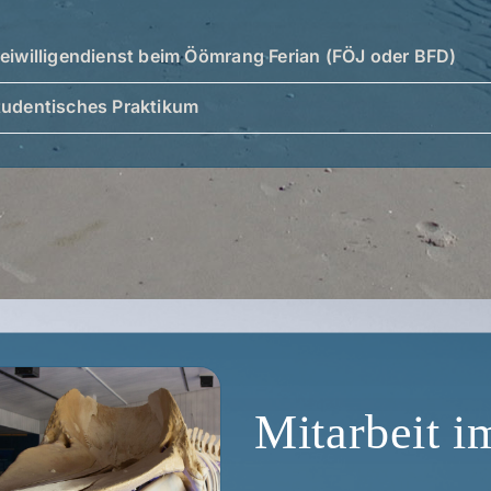
ei­wil­li­gen­dienst beim Ööm­rang Feri­an (FÖJ oder BFD)
u­den­ti­sches Praktikum
Mit­ar­beit 