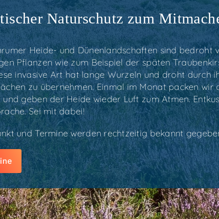
­ti­scher Natur­schutz zum Mitmac
ru­mer Hei­de- und Dünen­land­schaf­ten sind bedroht v
­gen Pflan­zen wie zum Bei­spiel der spä­ten Trau­ben­kir­
e­se inva­si­ve Art hat lan­ge Wur­zeln und droht durch ih
flä­chen zu über­neh­men. Ein­mal im Monat packen wir
 und geben der Hei­de wie­der Luft zum Atmen. Ent­kus­
ra­che. Sei mit dabei!
unkt und Ter­mi­ne wer­den recht­zei­tig bekannt gegebe
i­ne