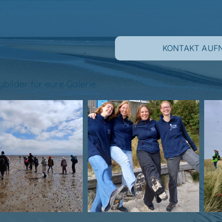
KON­TAKT AU
bil­der für eure Galerie