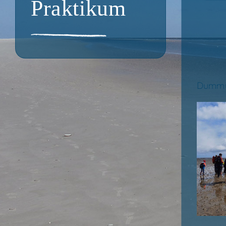
Praktikum
Dum­my­