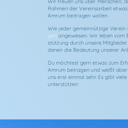
Wir freu­en uns über Men­schen, d
Rah­men der Ver­eins­ar­beit etwas
Amrum bei­tra­gen wollen.
Wie jeder gemein­nüt­zi­ge Ver­ein
gen
ange­wie­sen. Wir leben vom Eng
stüt­zung durch unse­re Mit­glie­der
denen die Bedeu­tung unse­rer Arbe
Du möch­test gern etwas zum Erha
Amrum betra­gen und weißt aber n
uns erst ein­mal sehr. Es gibt vie­le
unterstützen: