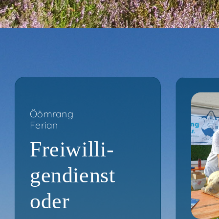
Ööm­rang
Feri­an
Frei­wil­li­
gen­dienst
oder