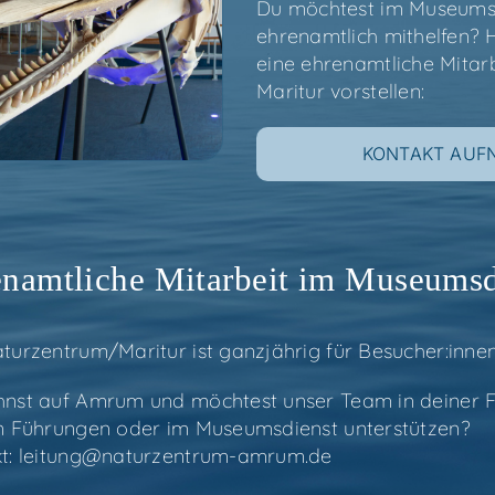
Du möch­test im Muse­ums­
ehren­amt­lich mit­hel­fen
eine ehren­amt­li­che Mit­a
Maritur vorstellen:
KON­TAKT AU
n­amt­li­che Mit­ar­beit im Museums
turzentrum/​Maritur ist ganz­jäh­rig für Besucher:inne
nst auf Amrum und möch­test unser Team in dei­ner Frei
n Füh­run­gen oder im Muse­ums­dienst unterstützen?
kt:
leitung@​naturzentrum-​amrum.​de