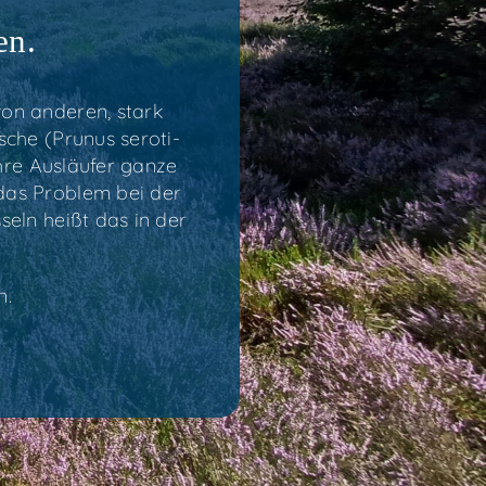
hen.
on ande­ren, stark
sche (Pru­nus sero­ti­
re Aus­läu­fer gan­ze
 das Pro­blem bei der
seln heißt das in der
n.