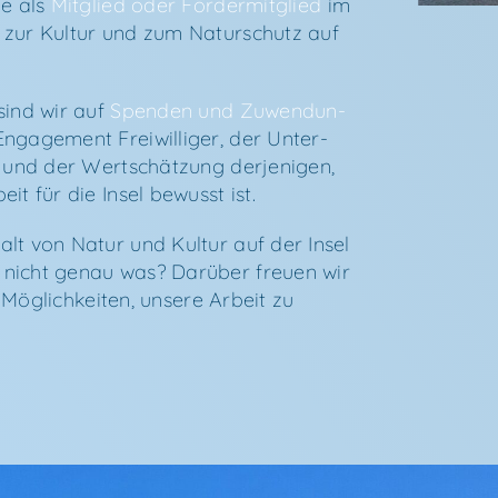
ie als
Mit­glied oder För­der­mit­glied
im
 zur Kul­tur und zum Natur­schutz auf
 sind wir auf
Spen­den und Zuwen­dun­
a­ge­ment Frei­wil­li­ger, der Unter­
 und der Wert­schät­zung der­je­ni­gen,
it für die Insel bewusst ist.
lt von Natur und Kul­tur auf der Insel
icht genau was? Dar­über freu­en wir
 Mög­lich­kei­ten, unse­re Arbeit zu