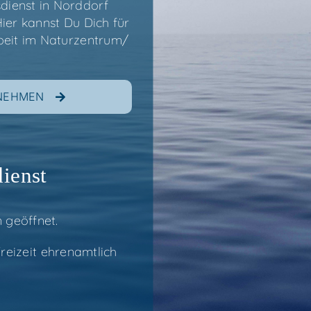
dienst in Nord­dorf
? Hier kannst Du
Dich für
r­beit im Naturzentrum/​
FNEHMEN
dienst
n geöffnet.
­zeit ehren­amt­lich