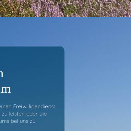
m
um
inen Frei­wil­li­gen­dienst
m
zu
leis­ten oder
die
i­ums bei uns zu