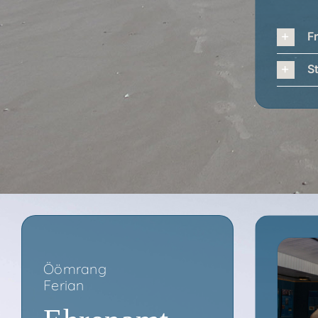
Fr
St
Ööm­rang
Feri­an