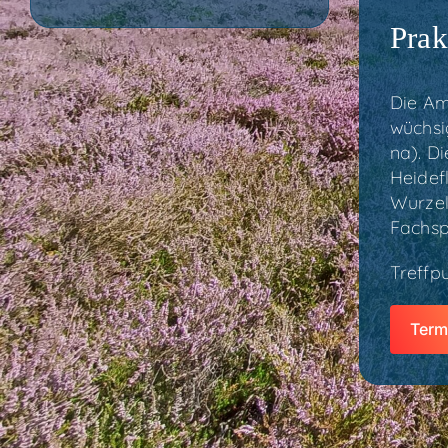
Prak
Die Am
wüch­si
na). Di
Hei­de­
Wur­zel
Fach­sp
Treff­p
Ter­m