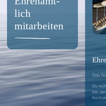
Ehren­amt­
lich
mitarbeiten
Ehre
Das Na
Du woh
bei de
Kon­ta