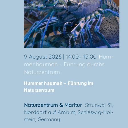
9 August 2026 | 14:00
–
15:00
Hum­
mer haut­nah – Füh­rung durchs
Naturzentrum
Hum­mer haut­nah – Füh­rung im
Naturzentrum
Natur­zen­trum & Maritur
Strun­wai 31,
Nord­dorf auf Amrum, Schles­wig-Hol­
stein, Germany