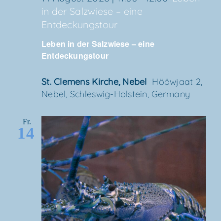
in der Salz­wie­se – eine
Entdeckungstour
Leben in der Salz­wie­se – eine
Entdeckungstour
St. Cle­mens Kir­che, Nebel
Höö­wjaat 2,
Nebel, Schles­wig-Hol­stein, Germany
Fr.
14