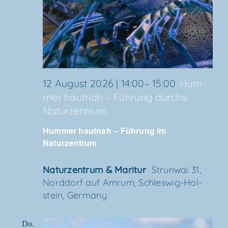
12 August 2026 | 14:00
–
15:00
Hum­
mer haut­nah – Füh­rung durchs
Naturzentrum
Hum­mer haut­nah – Füh­rung im
Naturzentrum
Natur­zen­trum & Maritur
Strun­wai 31,
Nord­dorf auf Amrum, Schles­wig-Hol­
stein, Germany
Do.