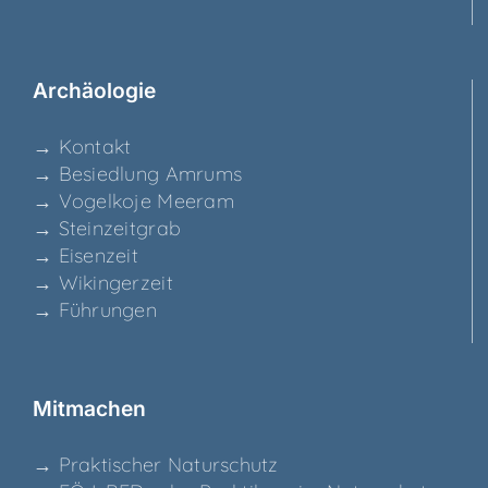
Archäo­lo­gie
→ Kon­takt
→ Besied­lung Amrums
→ Vogel­ko­je Meeram
→ Stein­zeit­grab
→ Eisen­zeit
→ Wikin­ger­zeit
→ Füh­run­gen
Mit­ma­chen
→ Prak­ti­scher Naturschutz