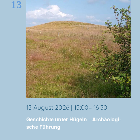
13
Geschich­
13 August 2026 | 15:00
–
16:30
te
Geschich­te unter Hügeln – Archäo­lo­gi­
unter
sche Führung
Hügeln