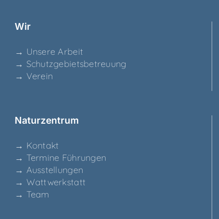
Wir
→ Unse­re Arbeit
→ Schutz­ge­biets­be­treu­ung
→ Ver­ein
Natur­zen­trum
→ Kon­takt
→ Ter­mi­ne Führungen
→ Aus­stel­lun­gen
→ Watt­werk­statt
→ Team