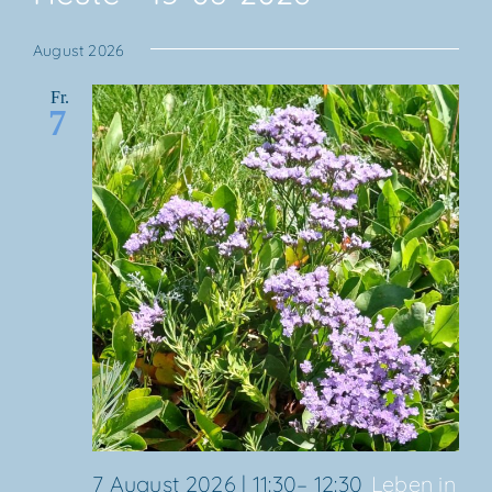
Datum
August 2026
wählen.
Fr.
7
7 August 2026 | 11:30
–
12:30
Leben in