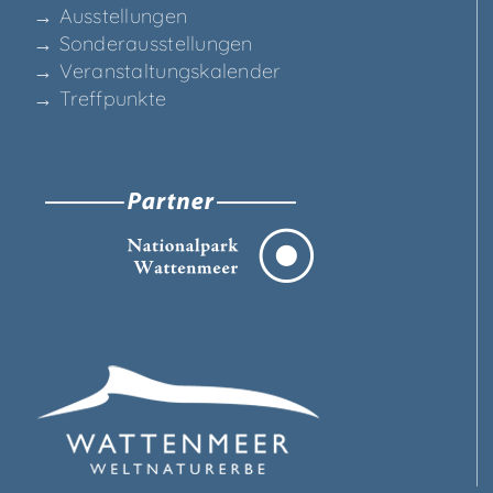
→ Aus­stel­lun­gen
→ Son­der­aus­stel­lun­gen
→ Ver­an­stal­tungs­ka­len­der
→ Treff­punk­te