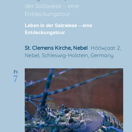
der Salz­wie­se – eine
Entdeckungstour
Leben in der Salz­wie­se – eine
Entdeckungstour
St. Cle­mens Kir­che, Nebel
Höö­wjaat 2,
Nebel, Schles­wig-Hol­stein, Germany
Fr.
7