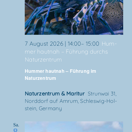
7 August 2026 | 14:00
–
15:00
Hum­
mer haut­nah – Füh­rung durchs
Naturzentrum
Hum­mer haut­nah – Füh­rung im
Naturzentrum
Natur­zen­trum & Maritur
Strun­wai 31,
Nord­dorf auf Amrum, Schles­wig-Hol­
stein, Germany
Sa.
8