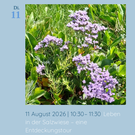
Di.
11
11 August 2026 | 10:30
–
11:30
Leben
in der Salz­wie­se – eine
Entdeckungstour