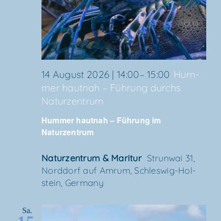
14 August 2026 | 14:00
–
15:00
Hum­
mer haut­nah – Füh­rung durchs
Naturzentrum
Hum­mer haut­nah – Füh­rung im
Naturzentrum
Natur­zen­trum & Maritur
Strun­wai 31,
Nord­dorf auf Amrum, Schles­wig-Hol­
stein, Germany
Sa.