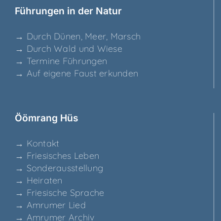
Füh­run­gen in der Natur
→ Durch Dünen, Meer, Marsch
→ Durch Wald und Wiese
→ Ter­mi­ne Führungen
→ Auf eige­ne Faust erkunden
Ööm­rang Hüs
→ Kon­takt
→ Frie­si­sches Leben
→ Son­der­aus­stel­lung
→ Hei­ra­ten
→ Frie­si­sche Sprache
→ Amru­mer Lied
→ Amru­mer Archiv