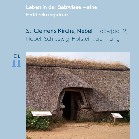
Leben in der Salz­wie­se – eine
Entdeckungstour
St. Cle­mens Kir­che, Nebel
Höö­wjaat 2,
Nebel, Schles­wig-Hol­stein, Germany
Di.
11