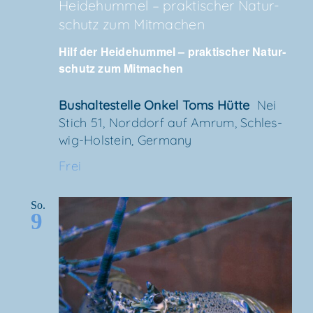
Hei­de­hum­mel – prak­ti­scher Natur­
schutz zum Mitmachen
Hilf der Hei­de­hum­mel – prak­ti­scher Natur­
schutz zum Mitmachen
Bus­hal­te­stel­le Onkel Toms Hütte
Nei
Stich 51, Nord­dorf auf Amrum, Schles­
wig-Hol­stein, Germany
Frei
So.
9