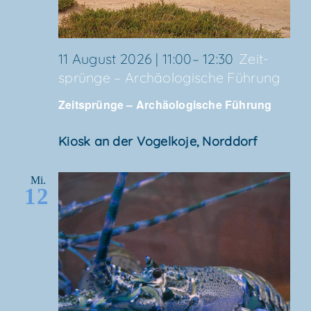
11 August 2026 | 11:00
–
12:30
Zeit­
sprün­ge – Archäo­lo­gi­sche Führung
Zeit­sprün­ge – Archäo­lo­gi­sche Führung
Kiosk an der Vogel­ko­je, Norddorf
Mi.
12