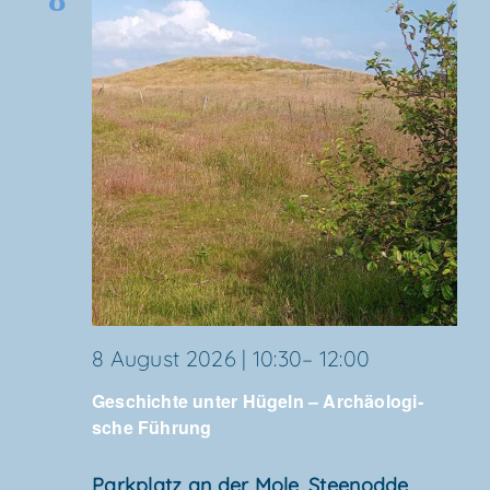
Geschich­
8 August 2026 | 10:30
–
12:00
te
Geschich­te unter Hügeln – Archäo­lo­gi­
unter
sche Führung
Hügeln
–
Park­platz an der Mole, Steenodde
,