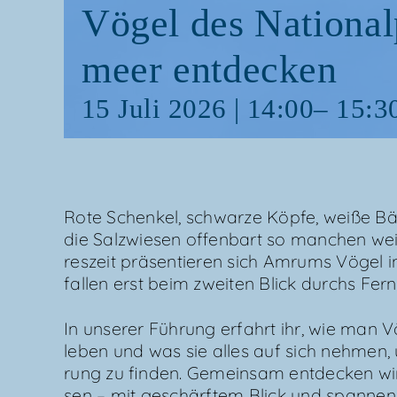
Vögel des Natio­nal­
meer entdecken
15 Juli 2026 | 14:00
–
15:3
Rote Schen­kel, schwar­ze Köp­fe, wei­ße Bä
die Salz­wie­sen offen­bart so man­chen we
res­zeit prä­sen­tie­ren sich Amrums Vögel 
fal­len erst beim zwei­ten Blick durchs Fern
In unse­rer Füh­rung erfahrt ihr, wie man 
leben und was sie alles auf sich neh­men
rung zu fin­den. Gemein­sam ent­de­cken wir 
sen – mit geschärf­tem Blick und span­ne