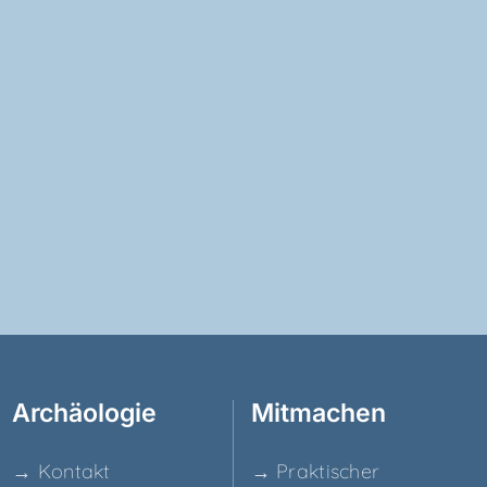
Archäo­lo­gie
Mit­ma­chen
→ Kon­takt
→ Prak­ti­scher