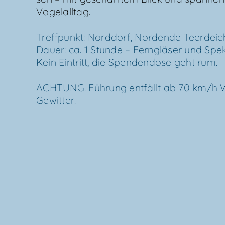
Vogelalltag.
Treff­punkt: Nord­dorf, Nor­den­de Teer­deic
Dau­er: ca. 1 Stun­de – Fern­glä­ser und Spe
Kein Ein­tritt, die Spen­den­do­se geht rum.
ACH­TUNG! Füh­rung ent­fällt ab 70 km/​h 
Gewitter!