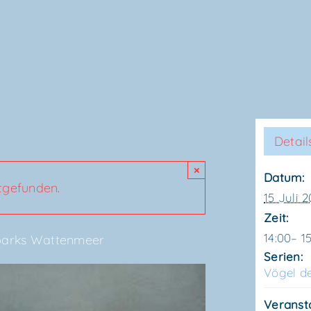
Detail
×
Datum:
ttgefunden.
15 Juli 
Zeit:
14:00– 1
l­parks Wattenmeer
Serien:
Vögel de
Veranst