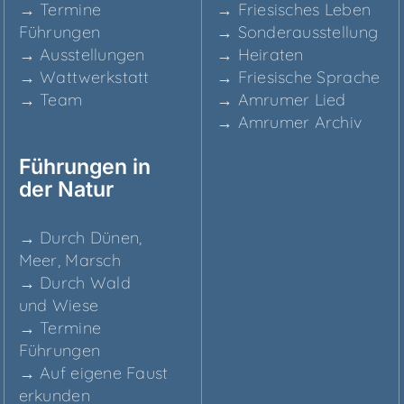
→ Ter­mi­ne
→ Frie­si­sches Leben
Führungen
→ Son­der­aus­stel­lung
→ Aus­stel­lun­gen
→ Hei­ra­ten
→ Watt­werk­statt
→ Frie­si­sche Sprache
→ Team
→ Amru­mer Lied
→ Amru­mer Archiv
Füh­run­gen in
der Natur
→ Durch Dünen,
Meer, Marsch
→ Durch Wald
und Wiese
→ Ter­mi­ne
Führungen
→ Auf eige­ne Faust
erkunden