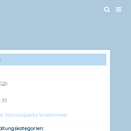
s
2026
5:30
s Natio­nal­parks Wattenmeer
altungskategorien: