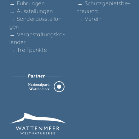
→ Füh­run­gen
→ Schutz­ge­biets­be­
→ Aus­stel­lun­gen
treu­ung
→ Son­der­aus­stel­lun­
→ Ver­ein
gen
→ Ver­an­stal­tungs­ka­
len­der
→ Treff­punk­te