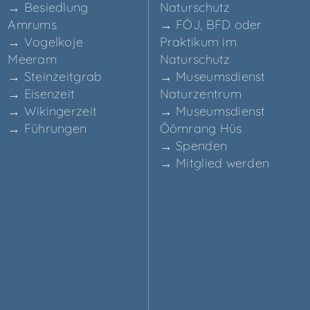
→ Besied­lung
Naturschutz
Amrums
→ FÖJ, BFD oder
→ Vogel­ko­je
Prak­ti­kum im
Meeram
Naturschutz
→ Stein­zeit­grab
→ Muse­ums­dienst
→ Eisen­zeit
Naturzentrum
→ Wikin­ger­zeit
→ Muse­ums­dienst
→ Füh­run­gen
Ööm­rang Hüs
→ Spen­den
→ Mit­glied werden