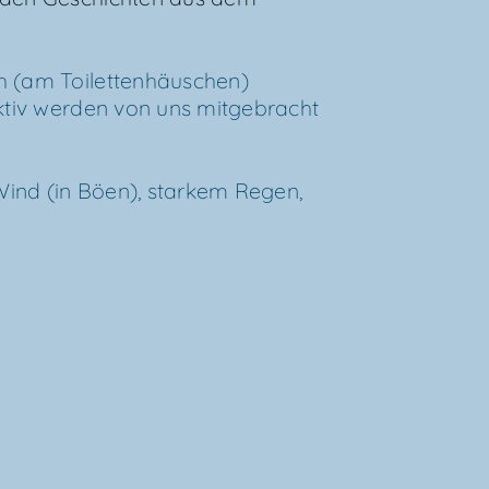
h (am Toi­let­ten­häus­chen)
k­tiv wer­den von uns mit­ge­bracht
Wind (in Böen), star­kem Regen,