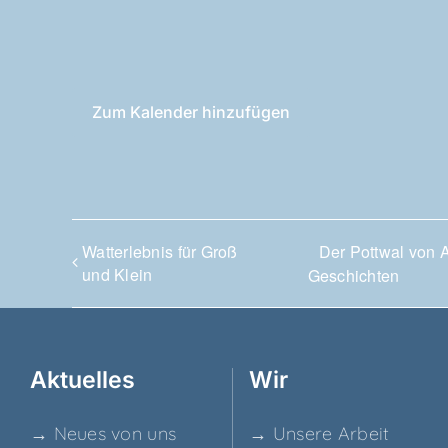
Zum Kalender hinzufügen
Wat­t­er­leb­nis für Groß
Der Pott­wal von 
und Klein
Geschichten
Aktu­el­les
Wir
→ Neu­es von uns
→ Unse­re Arbeit