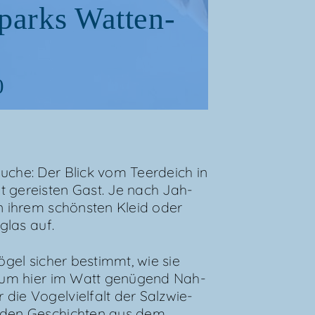
parks Wat­ten­
0
u­che: Der Blick vom Teer­deich in
it gereis­ten Gast. Je nach Jah­
in ihrem schöns­ten Kleid oder
­glas auf.
Vögel sicher bestimmt, wie sie
, um hier im Watt genü­gend Nah­
die Vogel­viel­falt der Salz­wie­
n­den Geschich­ten aus dem