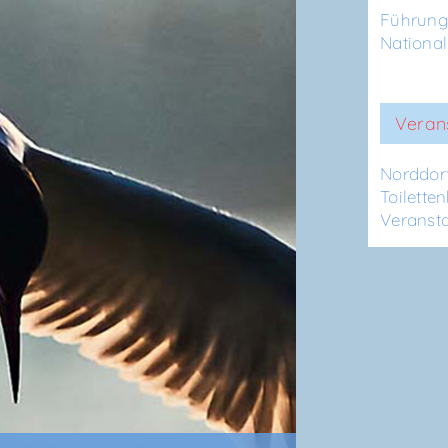
Führun
Nationa
Veran
Nord­dor
Toilette
Veranst