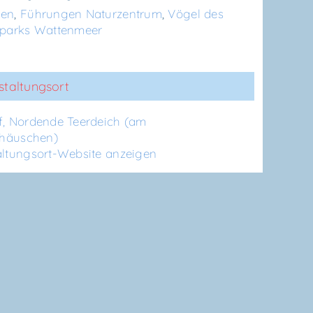
gen
,
Führungen Naturzentrum
,
Vögel des
lparks Wattenmeer
staltungsort
f, Nor­den­de Teer­deich (am
nhäuschen)
altungsort-Website anzeigen