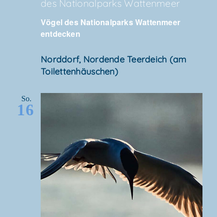
des Natio­nal­parks Wattenmeer
Vögel des Natio­nal­parks Wat­ten­meer
entdecken
Nord­dorf, Nor­den­de Teer­deich (am
Toilettenhäuschen)
So.
16