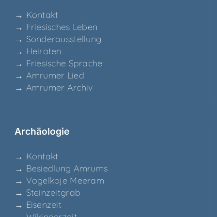
→ Kon­takt
→ Frie­si­sches Leben
→ Son­der­aus­stel­lung
→ Hei­ra­ten
→ Frie­si­sche Sprache
→ Amru­mer Lied
→ Amru­mer Archiv
Archäo­lo­gie
→ Kon­takt
→ Besied­lung Amrums
→ Vogel­ko­je Meeram
→ Stein­zeit­grab
→ Eisen­zeit
→ Wikin­ger­zeit