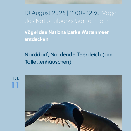
10 August 2026 | 11:00
–
12:30
Vögel
des Natio­nal­parks Wattenmeer
Vögel des Natio­nal­parks Wat­ten­meer
entdecken
Nord­dorf, Nor­den­de Teer­deich (am
Toilettenhäuschen)
Di.
11