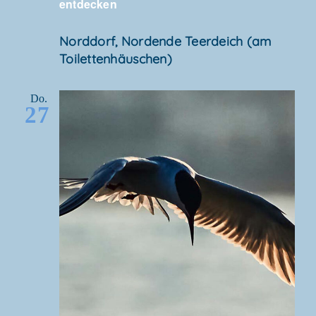
entdecken
Nord­dorf, Nor­den­de Teer­deich (am
Toilettenhäuschen)
Do.
27