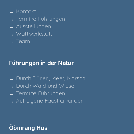
→ Kon­takt
→ Ter­mi­ne Führungen
→ Aus­stel­lun­gen
→ Watt­werk­statt
→ Team
Füh­run­gen in der Natur
→ Durch Dünen, Meer, Marsch
→ Durch Wald und Wiese
→ Ter­mi­ne Führungen
→ Auf eige­ne Faust erkunden
Ööm­rang Hüs