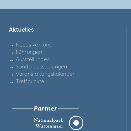
Aktu­el­les
→ Neu­es von uns
→ Füh­run­gen
→ Aus­stel­lun­gen
→ Son­der­aus­stel­lun­gen
→ Ver­an­stal­tungs­ka­len­der
→ Treff­punk­te