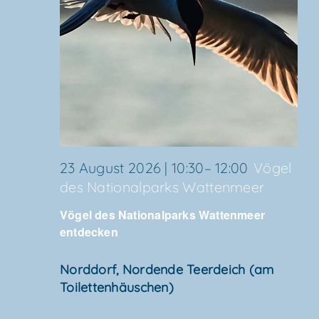
23 August 2026 | 10:30
–
12:00
Vögel
des Natio­nal­parks Wattenmeer
Vögel des Natio­nal­parks Wat­ten­meer
entdecken
Nord­dorf, Nor­den­de Teer­deich (am
Toilettenhäuschen)