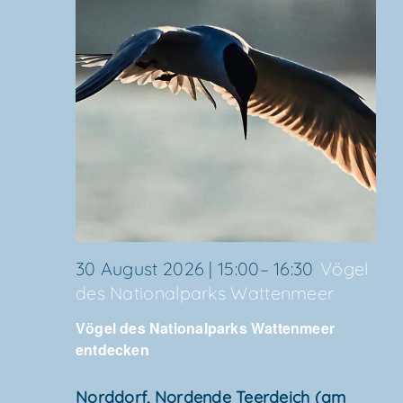
30 August 2026 | 15:00
–
16:30
Vögel
des Natio­nal­parks Wattenmeer
Vögel des Natio­nal­parks Wat­ten­meer
entdecken
Nord­dorf, Nor­den­de Teer­deich (am