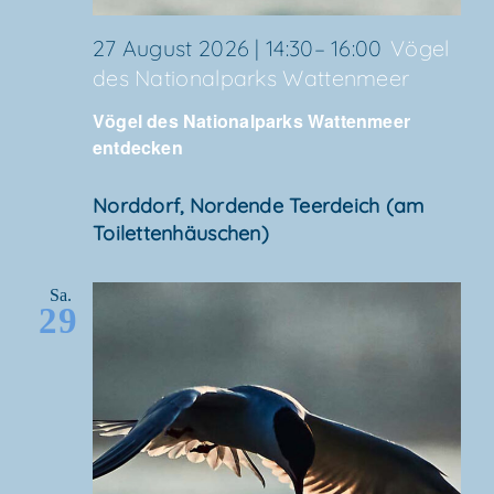
27 August 2026 | 14:30
–
16:00
Vögel
des Natio­nal­parks Wattenmeer
Vögel des Natio­nal­parks Wat­ten­meer
entdecken
Nord­dorf, Nor­den­de Teer­deich (am
Toilettenhäuschen)
Sa.
29