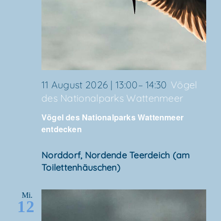
11 August 2026 | 13:00
–
14:30
Vögel
des Natio­nal­parks Wattenmeer
Vögel des Natio­nal­parks Wat­ten­meer
entdecken
Nord­dorf, Nor­den­de Teer­deich (am
Toilettenhäuschen)
Mi.
12