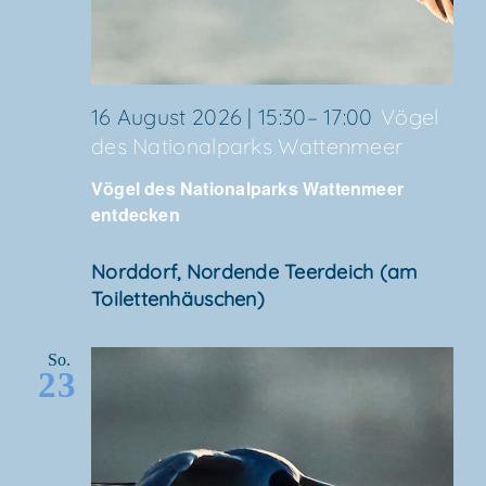
16 August 2026 | 15:30
–
17:00
Vögel
des Natio­nal­parks Wattenmeer
Vögel des Natio­nal­parks Wat­ten­meer
entdecken
Nord­dorf, Nor­den­de Teer­deich (am
Toilettenhäuschen)
So.
23