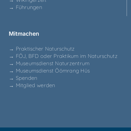
→ Füh­run­gen
Mit­ma­chen
→ Prak­ti­scher Naturschutz
→ FÖJ, BFD oder Prak­ti­kum im Naturschutz
→ Muse­ums­dienst Naturzentrum
→ Muse­ums­dienst Ööm­rang Hüs
→ Spen­den
→ Mit­glied werden