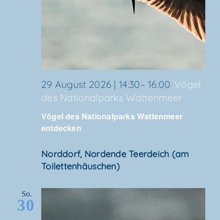
29 August 2026 | 14:30
–
16:00
Vögel
des Natio­nal­parks Wattenmeer
Vögel des Natio­nal­parks Wat­ten­meer
entdecken
Nord­dorf, Nor­den­de Teer­deich (am
Toilettenhäuschen)
So.
30