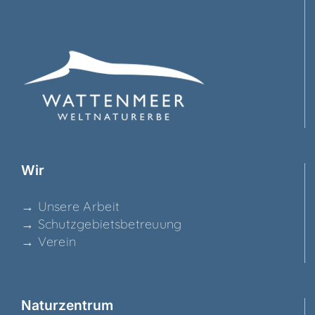
Wir
→ Unse­re Arbeit
→ Schutz­ge­biets­be­treu­ung
→ Ver­ein
Natur­zen­trum