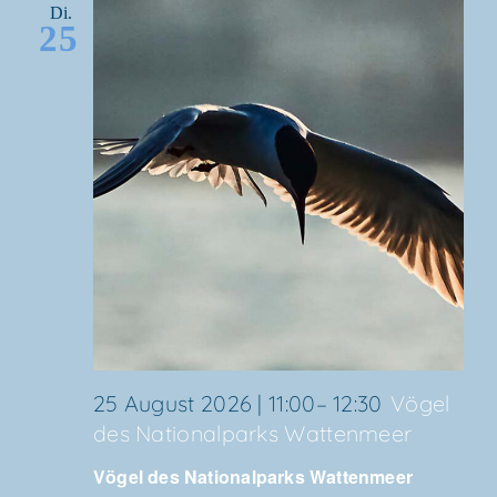
Di.
25
25 August 2026 | 11:00
–
12:30
Vögel
des Natio­nal­parks Wattenmeer
Vögel des Natio­nal­parks Wat­ten­meer