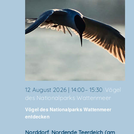
12 August 2026 | 14:00
–
15:30
Vögel
des Natio­nal­parks Wattenmeer
Vögel des Natio­nal­parks Wat­ten­meer
entdecken
Nord­dorf, Nor­den­de Teer­deich (am