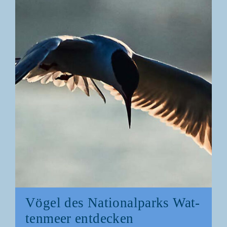
Vögel des Natio­nal­parks Wat­
ten­meer entdecken