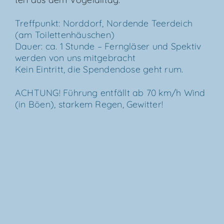
Treff­punkt: Nord­dorf, Nor­den­de Teer­deich
(am Toi­let­ten­häus­chen)
Dau­er: ca. 1 Stun­de – Fern­glä­ser und Spek­tiv
wer­den von uns mit­ge­bracht
Kein Ein­tritt, die Spen­den­do­se geht rum.
ACH­TUNG! Füh­rung ent­fällt ab 70 km/​h Wind
(in Böen), star­kem Regen, Gewitter!