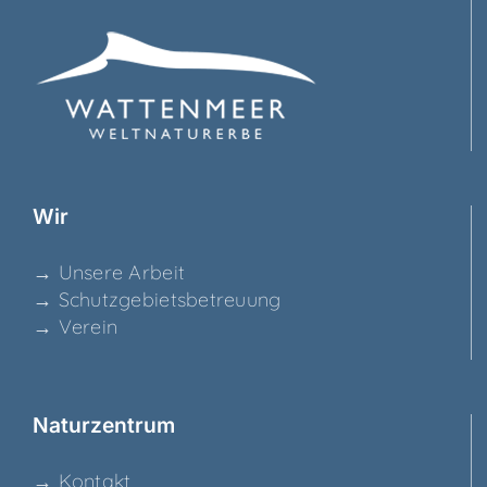
Wir
→ Unse­re Arbeit
→ Schutz­ge­biets­be­treu­ung
→ Ver­ein
Natur­zen­trum
→ Kon­takt