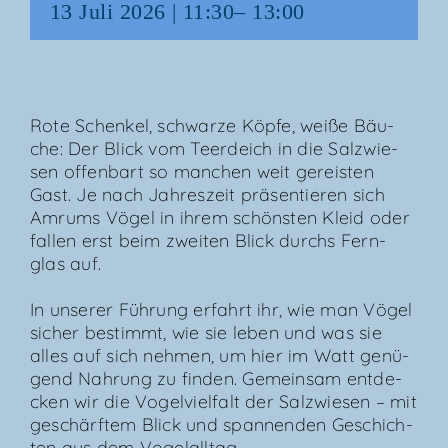
13 Juli 2026 | 11:30
–
13:00
Rote Schen­kel, schwar­ze Köp­fe, wei­ße Bäu­
che: Der Blick vom Teer­deich in die Salz­wie­
sen offen­bart so man­chen weit gereis­ten
Gast. Je nach Jah­res­zeit prä­sen­tie­ren sich
Amrums Vögel in ihrem schöns­ten Kleid oder
fal­len erst beim zwei­ten Blick durchs Fern­
glas auf.
In unse­rer Füh­rung erfahrt ihr, wie man Vögel
sicher bestimmt, wie sie leben und was sie
alles auf sich neh­men, um hier im Watt genü­
gend Nah­rung zu fin­den. Gemein­sam ent­de­
cken wir die Vogel­viel­falt der Salz­wie­sen – mit
geschärf­tem Blick und span­nen­den Geschich­
ten aus dem Vogelalltag.