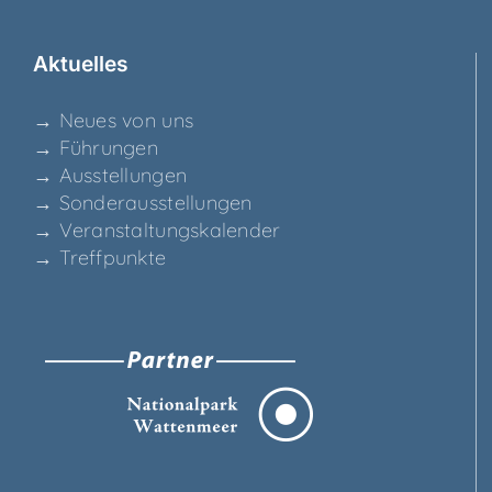
Aktu­el­les
→ Neu­es von uns
→ Füh­run­gen
→ Aus­stel­lun­gen
→ Son­der­aus­stel­lun­gen
→ Ver­an­stal­tungs­ka­len­der
→ Treff­punk­te