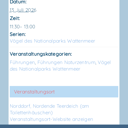
Datum:
13 Juli 2026
Zeit:
11:30– 13:00
Serien:
Vögel des Natio­nal­parks Wattenmeer
Veranstaltungskategorien:
Führungen
,
Führungen Naturzentrum
,
Vögel
des Nationalparks Wattenmeer
Veranstaltungsort
Nord­dorf, Nor­den­de Teer­deich (am
Toilettenhäuschen)
Veranstaltungsort-Website anzeigen