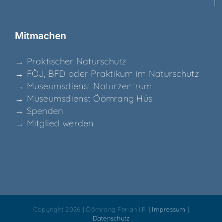
Mit­ma­chen
→ Prak­ti­scher Naturschutz
→ FÖJ, BFD oder Prak­ti­kum im Naturschutz
→ Muse­ums­dienst Naturzentrum
→ Muse­ums­dienst Ööm­rang Hüs
→ Spen­den
→ Mit­glied werden
Copyright 2026 | Öömrang Ferian i.F. |
Impressum
|
Datenschutz