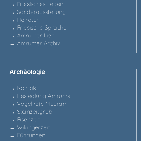
→ Frie­si­sches Leben
→ Son­der­aus­stel­lung
→ Hei­ra­ten
→ Frie­si­sche Sprache
→ Amru­mer Lied
→ Amru­mer Archiv
Archäo­lo­gie
→ Kon­takt
→ Besied­lung Amrums
→ Vogel­ko­je Meeram
→ Stein­zeit­grab
→ Eisen­zeit
→ Wikin­ger­zeit
→ Füh­run­gen