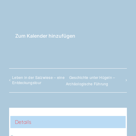
Zum Kalender hinzufügen
Leben in der Salz­wie­se – eine
Geschich­te unter Hügeln –
Entdeckungstour
Archäo­lo­gi­sche Führung
Details