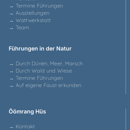
→ Ter­mi­ne Führungen
→ Aus­stel­lun­gen
→ Watt­werk­statt
→ Team
Füh­run­gen in der Natur
→ Durch Dünen, Meer, Marsch
→ Durch Wald und Wiese
→ Ter­mi­ne Führungen
→ Auf eige­ne Faust erkunden
Ööm­rang Hüs
→ Kon­takt