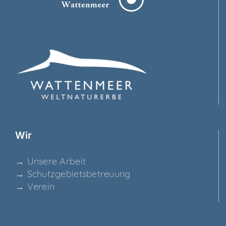
Wir
→ Unse­re Arbeit
→ Schutz­ge­biets­be­treu­ung
→ Ver­ein