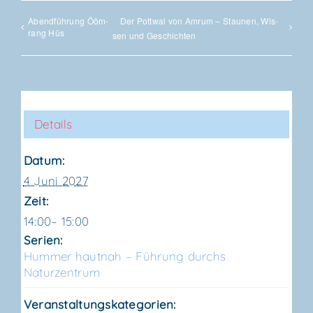
Abend­füh­rung Ööm­
Der Pott­wal von Amrum – Stau­nen, Wis­
rang Hüs
sen und Geschichten
Details
Datum:
4 Juni 2027
Zeit:
14:00– 15:00
Serien:
Hum­mer haut­nah – Füh­rung durchs
Naturzentrum
Veranstaltungskategorien: