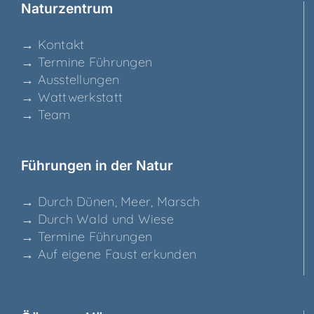
Natur­zen­trum
→ Kon­takt
→ Ter­mi­ne Führungen
→ Aus­stel­lun­gen
→ Watt­werk­statt
→ Team
Füh­run­gen in der Natur
→ Durch Dünen, Meer, Marsch
→ Durch Wald und Wiese
→ Ter­mi­ne Führungen
→ Auf eige­ne Faust erkunden