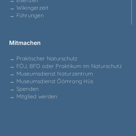
→ Eisen­zeit
→ Wikin­ger­zeit
→ Füh­run­gen
Mit­ma­chen
→ Prak­ti­scher Naturschutz
→ FÖJ, BFD oder Prak­ti­kum im Naturschutz
→ Muse­ums­dienst Naturzentrum
→ Muse­ums­dienst Ööm­rang Hüs
→ Spen­den
→ Mit­glied werden