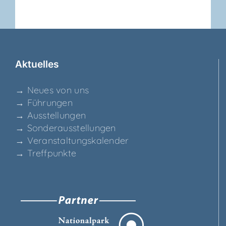
Aktu­el­les
→ Neu­es von uns
→ Füh­run­gen
→ Aus­stel­lun­gen
→ Son­der­aus­stel­lun­gen
→ Ver­an­stal­tungs­ka­len­der
→ Treff­punk­te