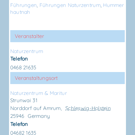
Führungen
,
Führungen Naturzentrum
,
Hummer
hautnah
Veranstalter
Natur­zen­trum
Telefon
0468 21635
Veranstaltungsort
Natur­zen­trum & Maritur
Strunwai 31
Norddorf auf Amrum
,
Schleswig-Holstein
25946
Germany
Telefon
04682 1635