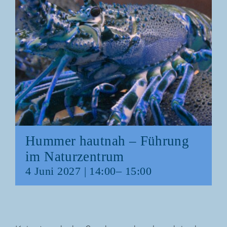
Hum­mer haut­nah – Füh­rung
im Naturzentrum
4 Juni 2027 | 14:00
–
15:00