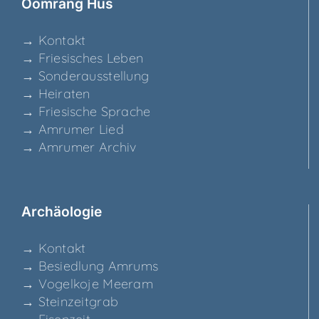
Ööm­rang Hüs
→ Kon­takt
→ Frie­si­sches Leben
→ Son­der­aus­stel­lung
→ Hei­ra­ten
→ Frie­si­sche Sprache
→ Amru­mer Lied
→ Amru­mer Archiv
Archäo­lo­gie
→ Kon­takt
→ Besied­lung Amrums
→ Vogel­ko­je Meeram
→ Stein­zeit­grab