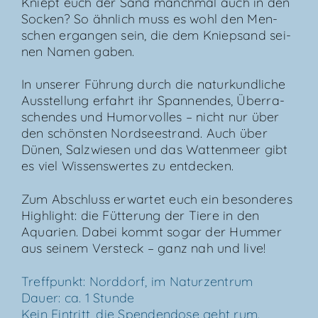
Kniept euch der Sand manch­mal auch in den
Socken? So ähn­lich muss es wohl den Men­
schen ergan­gen sein, die dem Kniep­sand sei­
nen Namen gaben.
In unse­rer Füh­rung durch die natur­kund­li­che
Aus­stel­lung erfahrt ihr Span­nen­des, Über­ra­
schen­des und Humor­vol­les – nicht nur über
den schöns­ten Nord­see­strand. Auch über
Dünen, Salz­wie­sen und das Wat­ten­meer gibt
es viel Wis­sens­wer­tes zu entdecken.
Zum Abschluss erwar­tet euch ein beson­de­res
High­light: die Füt­te­rung der Tie­re in den
Aqua­ri­en. Dabei kommt sogar der Hum­mer
aus sei­nem Ver­steck – ganz nah und live!
Treff­punkt: Nord­dorf, im Natur­zen­trum
Dau­er: ca. 1 Stun­de
Kein Ein­tritt, die Spen­den­do­se geht rum.