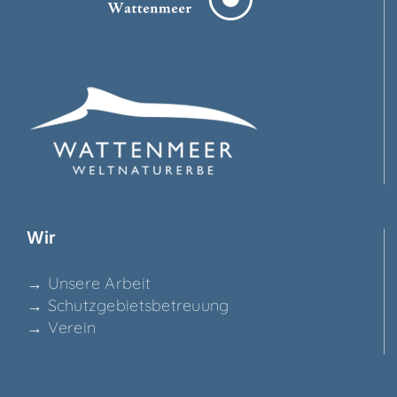
Wir
→ Unse­re Arbeit
→ Schutz­ge­biets­be­treu­ung
→ Ver­ein