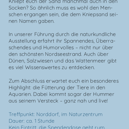
Kniept euch der Sand manch­mal auch in den
Socken? So ähn­lich muss es wohl den Men­
schen ergan­gen sein, die dem Kniep­sand sei­
nen Namen gaben.
In unse­rer Füh­rung durch die natur­kund­li­che
Aus­stel­lung erfahrt ihr Span­nen­des, Über­ra­
schen­des und Humor­vol­les – nicht nur über
den schöns­ten Nord­see­strand. Auch über
Dünen, Salz­wie­sen und das Wat­ten­meer gibt
es viel Wis­sens­wer­tes zu entdecken.
Zum Abschluss erwar­tet euch ein beson­de­res
High­light: die Füt­te­rung der Tie­re in den
Aqua­ri­en. Dabei kommt sogar der Hum­mer
aus sei­nem Ver­steck – ganz nah und live!
Treff­punkt: Nord­dorf, im Natur­zen­trum
Dau­er: ca. 1 Stun­de
Kein Ein­tritt, die Spen­den­do­se geht rum.