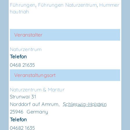
Führungen
,
Führungen Naturzentrum
,
Hummer
hautnah
Veranstalter
Natur­zen­trum
Telefon
0468 21635
Veranstaltungsort
Natur­zen­trum & Maritur
Strunwai 31
Norddorf auf Amrum
,
Schleswig-Holstein
25946
Germany
Telefon
04682 1635