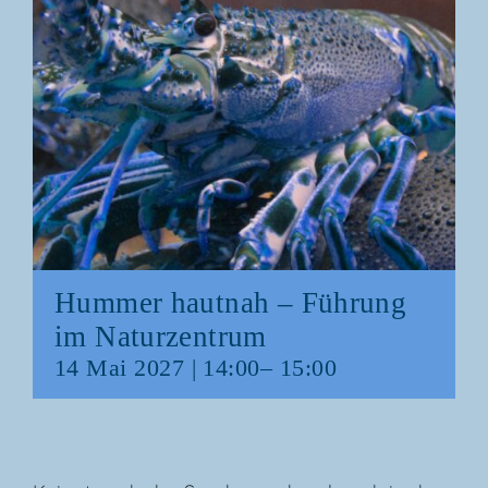
Hum­mer haut­nah – Füh­rung
im Naturzentrum
14 Mai 2027 | 14:00
–
15:00