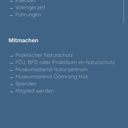
→ Eisen­zeit
→ Wikin­ger­zeit
→ Füh­run­gen
Mit­ma­chen
→ Prak­ti­scher Naturschutz
→ FÖJ, BFD oder Prak­ti­kum im Naturschutz
→ Muse­ums­dienst Naturzentrum
→ Muse­ums­dienst Ööm­rang Hüs
→ Spen­den
→ Mit­glied werden