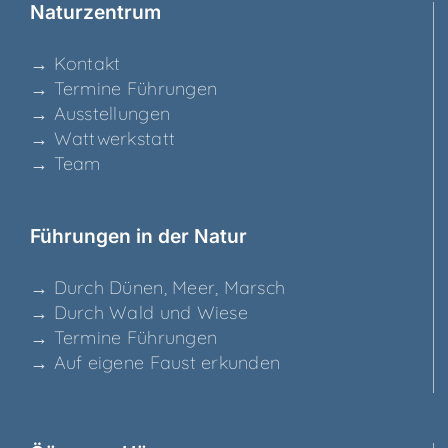
Natur­zen­trum
→ Kon­takt
→ Ter­mi­ne Führungen
→ Aus­stel­lun­gen
→ Watt­werk­statt
→ Team
Füh­run­gen in der Natur
→ Durch Dünen, Meer, Marsch
→ Durch Wald und Wiese
→ Ter­mi­ne Führungen
→ Auf eige­ne Faust erkunden