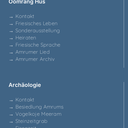
Ööm­rang Hüs
→ Kon­takt
→ Frie­si­sches Leben
→ Son­der­aus­stel­lung
→ Hei­ra­ten
→ Frie­si­sche Sprache
→ Amru­mer Lied
→ Amru­mer Archiv
Archäo­lo­gie
→ Kon­takt
→ Besied­lung Amrums
→ Vogel­ko­je Meeram
→ Stein­zeit­grab