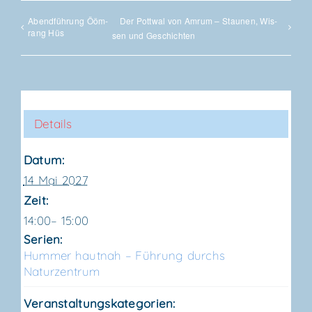
Abend­füh­rung Ööm­
Der Pott­wal von Amrum – Stau­nen, Wis­
rang Hüs
sen und Geschichten
Details
Datum:
14 Mai 2027
Zeit:
14:00– 15:00
Serien:
Hum­mer haut­nah – Füh­rung durchs
Naturzentrum
Veranstaltungskategorien: