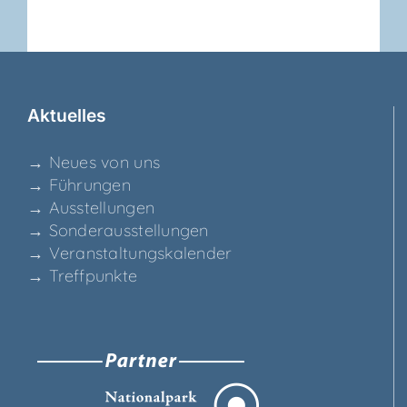
Aktu­el­les
→ Neu­es von uns
→ Füh­run­gen
→ Aus­stel­lun­gen
→ Son­der­aus­stel­lun­gen
→ Ver­an­stal­tungs­ka­len­der
→ Treff­punk­te