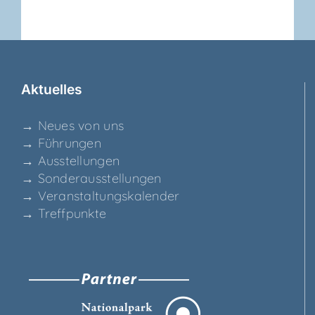
Aktu­el­les
→ Neu­es von uns
→ Füh­run­gen
→ Aus­stel­lun­gen
→ Son­der­aus­stel­lun­gen
→ Ver­an­stal­tungs­ka­len­der
→ Treff­punk­te