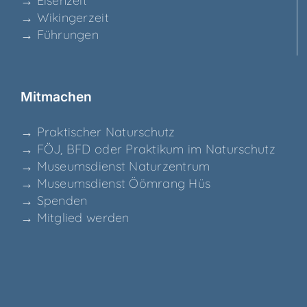
→ Eisen­zeit
→ Wikin­ger­zeit
→ Füh­run­gen
Mit­ma­chen
→ Prak­ti­scher Naturschutz
→ FÖJ, BFD oder Prak­ti­kum im Naturschutz
→ Muse­ums­dienst Naturzentrum
→ Muse­ums­dienst Ööm­rang Hüs
→ Spen­den
→ Mit­glied werden