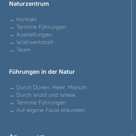
Natur­zen­trum
→ Kon­takt
→ Ter­mi­ne Führungen
→ Aus­stel­lun­gen
→ Watt­werk­statt
→ Team
Füh­run­gen in der Natur
→ Durch Dünen, Meer, Marsch
→ Durch Wald und Wiese
→ Ter­mi­ne Führungen
→ Auf eige­ne Faust erkunden