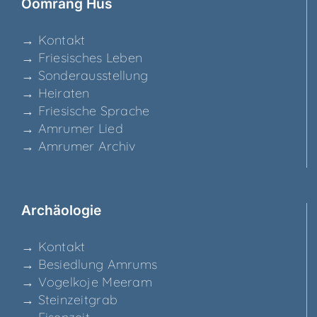
Ööm­rang Hüs
→ Kon­takt
→ Frie­si­sches Leben
→ Son­der­aus­stel­lung
→ Hei­ra­ten
→ Frie­si­sche Sprache
→ Amru­mer Lied
→ Amru­mer Archiv
Archäo­lo­gie
→ Kon­takt
→ Besied­lung Amrums
→ Vogel­ko­je Meeram
→ Stein­zeit­grab