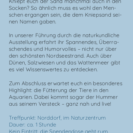
Kniept euch der Sand manch­mal auch in den
Socken? So ähn­lich muss es wohl den Men­
schen ergan­gen sein, die dem Kniep­sand sei­
nen Namen gaben.
In unse­rer Füh­rung durch die natur­kund­li­che
Aus­stel­lung erfahrt ihr Span­nen­des, Über­ra­
schen­des und Humor­vol­les – nicht nur über
den schöns­ten Nord­see­strand. Auch über
Dünen, Salz­wie­sen und das Wat­ten­meer gibt
es viel Wis­sens­wer­tes zu entdecken.
Zum Abschluss erwar­tet euch ein beson­de­res
High­light: die Füt­te­rung der Tie­re in den
Aqua­ri­en. Dabei kommt sogar der Hum­mer
aus sei­nem Ver­steck – ganz nah und live!
Treff­punkt: Nord­dorf, im Natur­zen­trum
Dau­er: ca. 1 Stun­de
Kein Ein­tritt, die Spen­den­do­se geht rum.