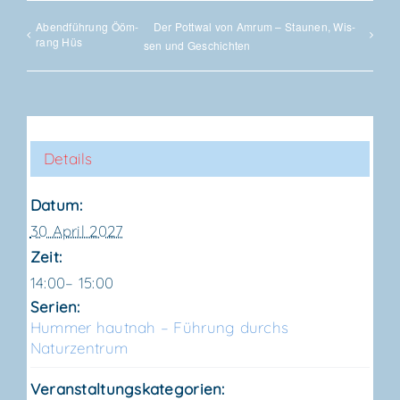
Abend­füh­rung Ööm­
Der Pott­wal von Amrum – Stau­nen, Wis­
rang Hüs
sen und Geschichten
Details
Datum:
30 April 2027
Zeit:
14:00– 15:00
Serien:
Hum­mer haut­nah – Füh­rung durchs
Naturzentrum
Veranstaltungskategorien: