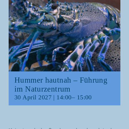
Hum­mer haut­nah – Füh­rung
im Naturzentrum
30 April 2027 | 14:00
–
15:00