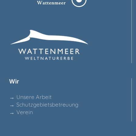
Wir
→ Unse­re Arbeit
→ Schutz­ge­biets­be­treu­ung
→ Ver­ein