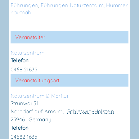
Führungen
,
Führungen Naturzentrum
,
Hummer
hautnah
Veranstalter
Natur­zen­trum
Telefon
0468 21635
Veranstaltungsort
Natur­zen­trum & Maritur
Strunwai 31
Norddorf auf Amrum
,
Schleswig-Holstein
25946
Germany
Telefon
04682 1635