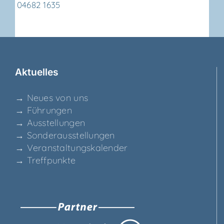
04682 1635
Aktu­el­les
→ Neu­es von uns
→ Füh­run­gen
→ Aus­stel­lun­gen
→ Son­der­aus­stel­lun­gen
→ Ver­an­stal­tungs­ka­len­der
→ Treff­punk­te