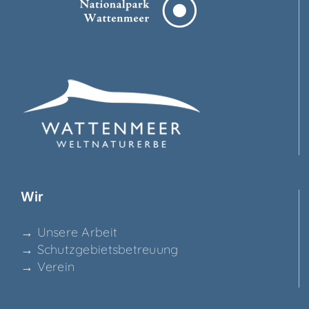
Wir
→ Unse­re Arbeit
→ Schutz­ge­biets­be­treu­ung
→ Ver­ein