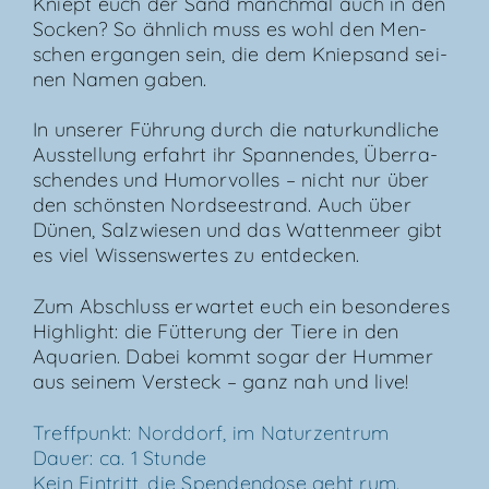
Kniept euch der Sand manch­mal auch in den
Socken? So ähn­lich muss es wohl den Men­
schen ergan­gen sein, die dem Kniep­sand sei­
nen Namen gaben.
In unse­rer Füh­rung durch die natur­kund­li­che
Aus­stel­lung erfahrt ihr Span­nen­des, Über­ra­
schen­des und Humor­vol­les – nicht nur über
den schöns­ten Nord­see­strand. Auch über
Dünen, Salz­wie­sen und das Wat­ten­meer gibt
es viel Wis­sens­wer­tes zu entdecken.
Zum Abschluss erwar­tet euch ein beson­de­res
High­light: die Füt­te­rung der Tie­re in den
Aqua­ri­en. Dabei kommt sogar der Hum­mer
aus sei­nem Ver­steck – ganz nah und live!
Treff­punkt: Nord­dorf, im Natur­zen­trum
Dau­er: ca. 1 Stun­de
Kein Ein­tritt, die Spen­den­do­se geht rum.