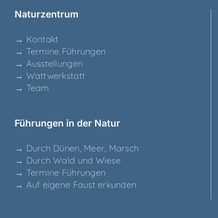
Natur­zen­trum
→ Kon­takt
→ Ter­mi­ne Führungen
→ Aus­stel­lun­gen
→ Watt­werk­statt
→ Team
Füh­run­gen in der Natur
→ Durch Dünen, Meer, Marsch
→ Durch Wald und Wiese
→ Ter­mi­ne Führungen
→ Auf eige­ne Faust erkunden