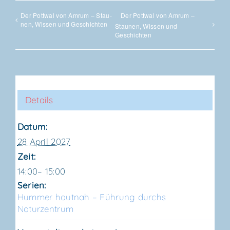
Der Pott­wal von Amrum – Stau­
Der Pott­wal von Amrum –
nen, Wis­sen und Geschichten
Stau­nen, Wis­sen und
Geschichten
Details
Datum:
28 April 2027
Zeit:
14:00– 15:00
Serien:
Hum­mer haut­nah – Füh­rung durchs
Naturzentrum