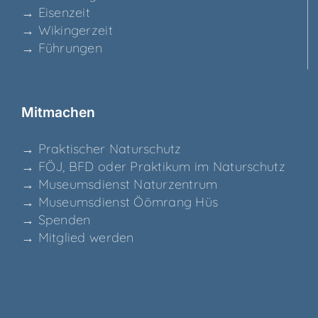
→ Eisen­zeit
→ Wikin­ger­zeit
→ Füh­run­gen
Mit­ma­chen
→ Prak­ti­scher Naturschutz
→ FÖJ, BFD oder Prak­ti­kum im Naturschutz
→ Muse­ums­dienst Naturzentrum
→ Muse­ums­dienst Ööm­rang Hüs
→ Spen­den
→ Mit­glied werden