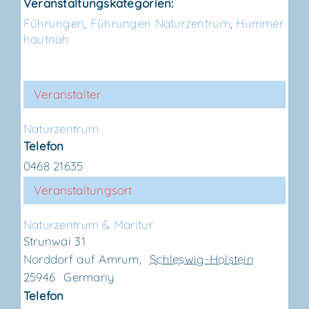
Veranstaltungskategorien:
Führungen
,
Führungen Naturzentrum
,
Hummer
hautnah
Veranstalter
Natur­zen­trum
Telefon
0468 21635
Veranstaltungsort
Natur­zen­trum & Maritur
Strunwai 31
Norddorf auf Amrum
,
Schleswig-Holstein
25946
Germany
Telefon