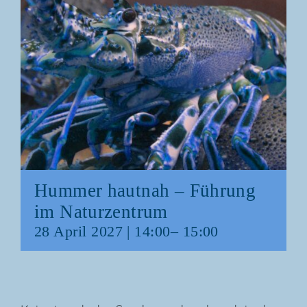
Hum­mer haut­nah – Füh­rung
im Naturzentrum
28 April 2027 | 14:00
–
15:00