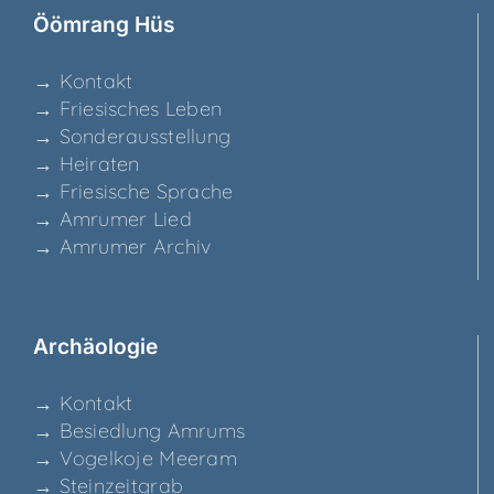
Ööm­rang Hüs
→ Kon­takt
→ Frie­si­sches Leben
→ Son­der­aus­stel­lung
→ Hei­ra­ten
→ Frie­si­sche Sprache
→ Amru­mer Lied
→ Amru­mer Archiv
Archäo­lo­gie
→ Kon­takt
→ Besied­lung Amrums
→ Vogel­ko­je Meeram
→ Stein­zeit­grab