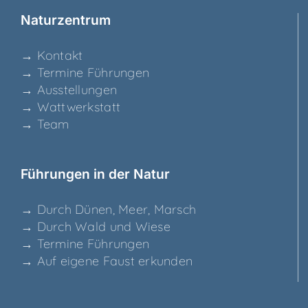
Natur­zen­trum
→ Kon­takt
→ Ter­mi­ne Führungen
→ Aus­stel­lun­gen
→ Watt­werk­statt
→ Team
Füh­run­gen in der Natur
→ Durch Dünen, Meer, Marsch
→ Durch Wald und Wiese
→ Ter­mi­ne Führungen
→ Auf eige­ne Faust erkunden