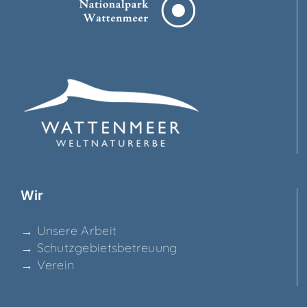
Wir
→ Unse­re Arbeit
→ Schutz­ge­biets­be­treu­ung
→ Ver­ein