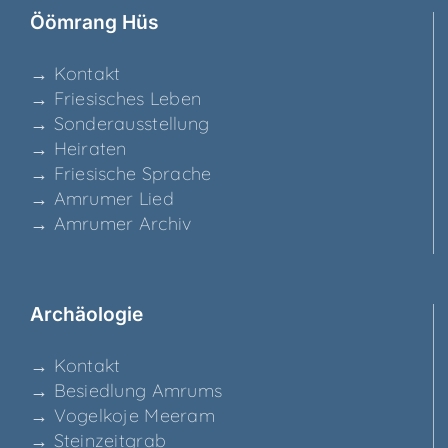
Ööm­rang Hüs
→ Kon­takt
→ Frie­si­sches Leben
→ Son­der­aus­stel­lung
→ Hei­ra­ten
→ Frie­si­sche Sprache
→ Amru­mer Lied
→ Amru­mer Archiv
Archäo­lo­gie
→ Kon­takt
→ Besied­lung Amrums
→ Vogel­ko­je Meeram
→ Stein­zeit­grab