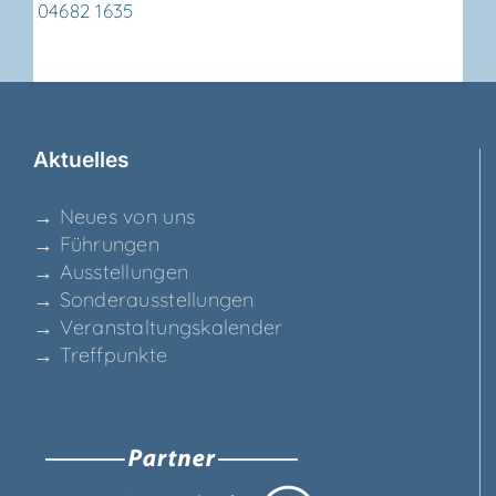
04682 1635
Aktu­el­les
→ Neu­es von uns
→ Füh­run­gen
→ Aus­stel­lun­gen
→ Son­der­aus­stel­lun­gen
→ Ver­an­stal­tungs­ka­len­der
→ Treff­punk­te