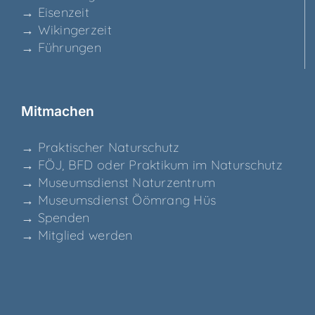
→ Eisen­zeit
→ Wikin­ger­zeit
→ Füh­run­gen
Mit­ma­chen
→ Prak­ti­scher Naturschutz
→ FÖJ, BFD oder Prak­ti­kum im Naturschutz
→ Muse­ums­dienst Naturzentrum
→ Muse­ums­dienst Ööm­rang Hüs
→ Spen­den
→ Mit­glied werden