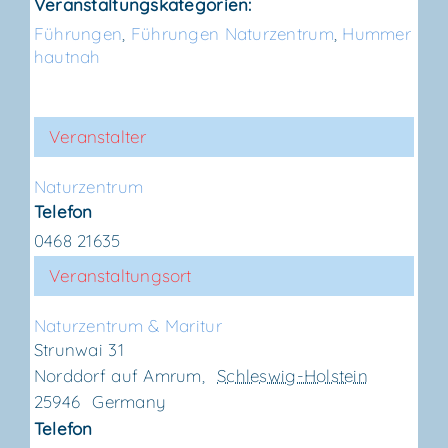
Veranstaltungskategorien:
Führungen
,
Führungen Naturzentrum
,
Hummer
hautnah
Veranstalter
Natur­zen­trum
Telefon
0468 21635
Veranstaltungsort
Natur­zen­trum & Maritur
Strunwai 31
Norddorf auf Amrum
,
Schleswig-Holstein
25946
Germany
Telefon