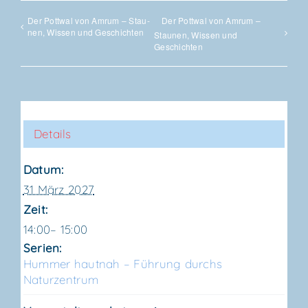
Der Pott­wal von Amrum – Stau­
Der Pott­wal von Amrum –
nen, Wis­sen und Geschichten
Stau­nen, Wis­sen und
Geschichten
Details
Datum:
31 März 2027
Zeit:
14:00– 15:00
Serien:
Hum­mer haut­nah – Füh­rung durchs
Naturzentrum