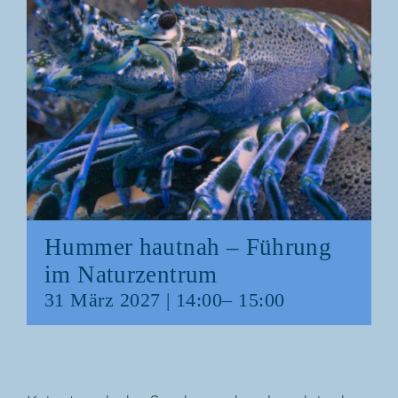
Hum­mer haut­nah – Füh­rung
im Naturzentrum
31 März 2027 | 14:00
–
15:00