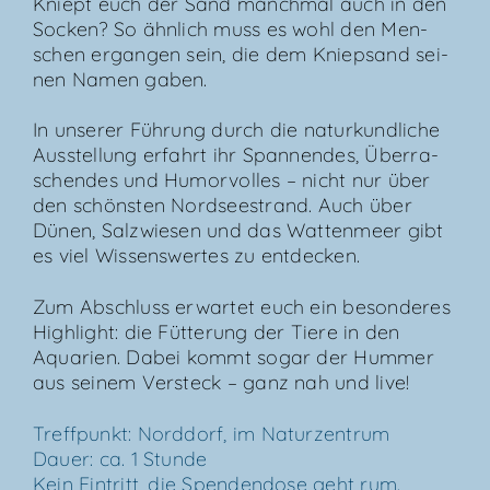
Kniept euch der Sand manch­mal auch in den
Socken? So ähn­lich muss es wohl den Men­
schen ergan­gen sein, die dem Kniep­sand sei­
nen Namen gaben.
In unse­rer Füh­rung durch die natur­kund­li­che
Aus­stel­lung erfahrt ihr Span­nen­des, Über­ra­
schen­des und Humor­vol­les – nicht nur über
den schöns­ten Nord­see­strand. Auch über
Dünen, Salz­wie­sen und das Wat­ten­meer gibt
es viel Wis­sens­wer­tes zu entdecken.
Zum Abschluss erwar­tet euch ein beson­de­res
High­light: die Füt­te­rung der Tie­re in den
Aqua­ri­en. Dabei kommt sogar der Hum­mer
aus sei­nem Ver­steck – ganz nah und live!
Treff­punkt: Nord­dorf, im Natur­zen­trum
Dau­er: ca. 1 Stun­de
Kein Ein­tritt, die Spen­den­do­se geht rum.