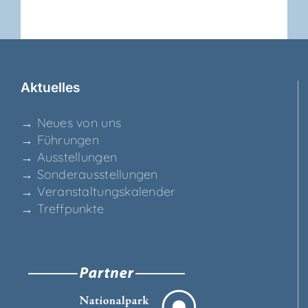
Aktu­el­les
→ Neu­es von uns
→ Füh­run­gen
→ Aus­stel­lun­gen
→ Son­der­aus­stel­lun­gen
→ Ver­an­stal­tungs­ka­len­der
→ Treff­punk­te