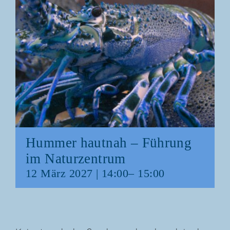
Hum­mer haut­nah – Füh­rung
im Naturzentrum
12 März 2027 | 14:00
–
15:00