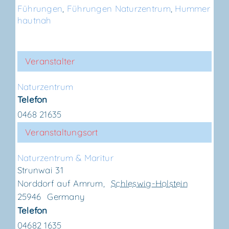
Führungen
,
Führungen Naturzentrum
,
Hummer
hautnah
Veranstalter
Natur­zen­trum
Telefon
0468 21635
Veranstaltungsort
Natur­zen­trum & Maritur
Strunwai 31
Norddorf auf Amrum
,
Schleswig-Holstein
25946
Germany
Telefon
04682 1635