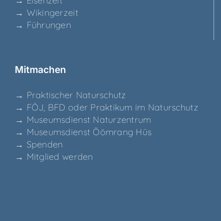
→ Eisen­zeit
→ Wikin­ger­zeit
→ Füh­run­gen
Mit­ma­chen
→ Prak­ti­scher Naturschutz
→ FÖJ, BFD oder Prak­ti­kum im Naturschutz
→ Muse­ums­dienst Naturzentrum
→ Muse­ums­dienst Ööm­rang Hüs
→ Spen­den
→ Mit­glied werden