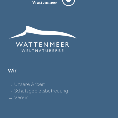
Wir
→ Unse­re Arbeit
→ Schutz­ge­biets­be­treu­ung
→ Ver­ein