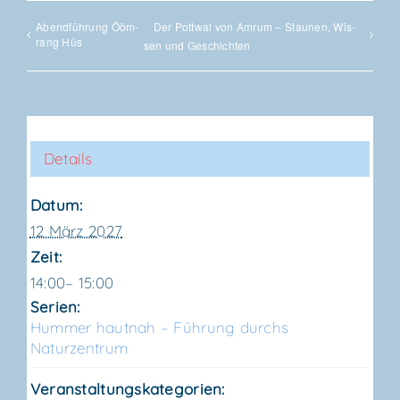
Abend­füh­rung Ööm­
Der Pott­wal von Amrum – Stau­nen, Wis­
rang Hüs
sen und Geschichten
Details
Datum:
12 März 2027
Zeit:
14:00– 15:00
Serien:
Hum­mer haut­nah – Füh­rung durchs
Naturzentrum
Veranstaltungskategorien: