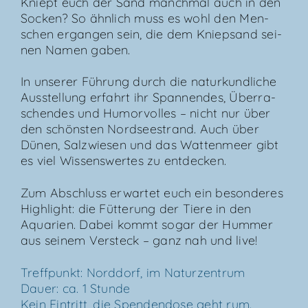
Kniept euch der Sand manch­mal auch in den
Socken? So ähn­lich muss es wohl den Men­
schen ergan­gen sein, die dem Kniep­sand sei­
nen Namen gaben.
In unse­rer Füh­rung durch die natur­kund­li­che
Aus­stel­lung erfahrt ihr Span­nen­des, Über­ra­
schen­des und Humor­vol­les – nicht nur über
den schöns­ten Nord­see­strand. Auch über
Dünen, Salz­wie­sen und das Wat­ten­meer gibt
es viel Wis­sens­wer­tes zu entdecken.
Zum Abschluss erwar­tet euch ein beson­de­res
High­light: die Füt­te­rung der Tie­re in den
Aqua­ri­en. Dabei kommt sogar der Hum­mer
aus sei­nem Ver­steck – ganz nah und live!
Treff­punkt: Nord­dorf, im Natur­zen­trum
Dau­er: ca. 1 Stun­de
Kein Ein­tritt, die Spen­den­do­se geht rum.