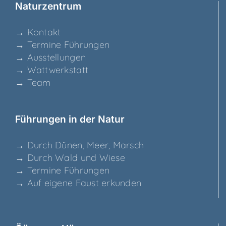
Natur­zen­trum
→ Kon­takt
→ Ter­mi­ne Führungen
→ Aus­stel­lun­gen
→ Watt­werk­statt
→ Team
Füh­run­gen in der Natur
→ Durch Dünen, Meer, Marsch
→ Durch Wald und Wiese
→ Ter­mi­ne Führungen
→ Auf eige­ne Faust erkunden