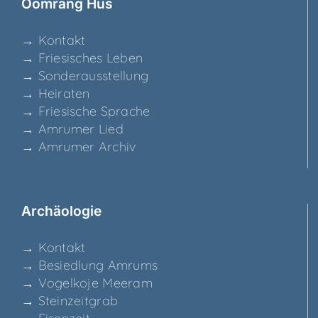
Ööm­rang Hüs
→ Kon­takt
→ Frie­si­sches Leben
→ Son­der­aus­stel­lung
→ Hei­ra­ten
→ Frie­si­sche Sprache
→ Amru­mer Lied
→ Amru­mer Archiv
Archäo­lo­gie
→ Kon­takt
→ Besied­lung Amrums
→ Vogel­ko­je Meeram
→ Stein­zeit­grab