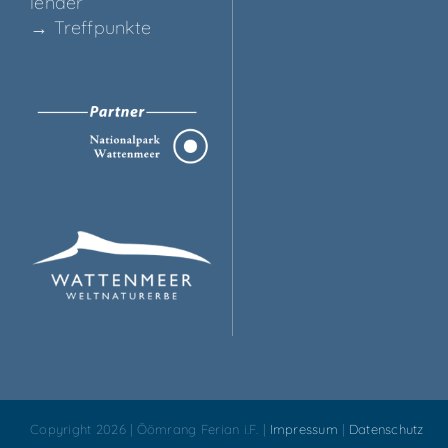
len­der
→ Treff­punk­te
Copyright 2026 | Öömrang Ferian i.F. |
Impressum
|
Datenschutz