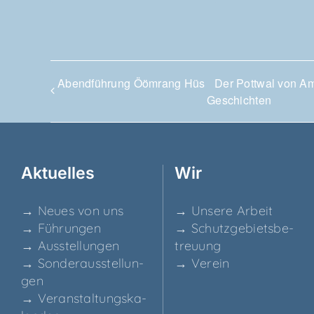
Abend­füh­rung Ööm­rang Hüs
Der Pott­wal von A
Geschichten
Aktu­el­les
Wir
→ Neu­es von uns
→ Unse­re Arbeit
→ Füh­run­gen
→ Schutz­ge­biets­be­
→ Aus­stel­lun­gen
treu­ung
→ Son­der­aus­stel­lun­
→ Ver­ein
gen
→ Ver­an­stal­tungs­ka­