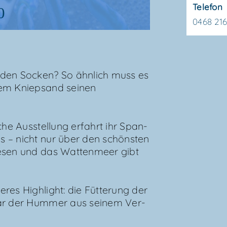
Telefon
0
0468 21
den Socken? So ähn­lich muss es
em Kniep­sand sei­nen
che Aus­stel­lung erfahrt ihr Span­
es – nicht nur über den schöns­ten
e­sen und das Wat­ten­meer gibt
es High­light: die Füt­te­rung der
gar der Hum­mer aus sei­nem Ver­