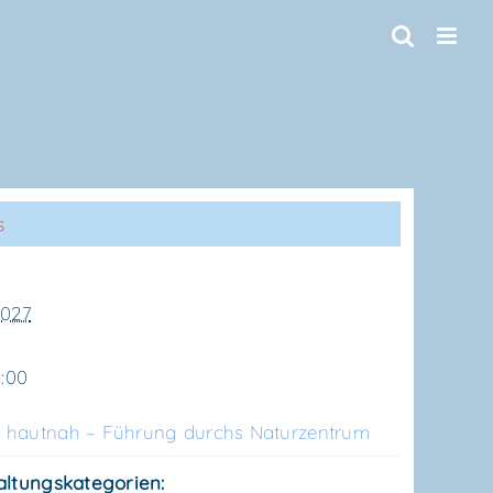
s
2027
5:00
 haut­nah – Füh­rung durchs Naturzentrum
altungskategorien: