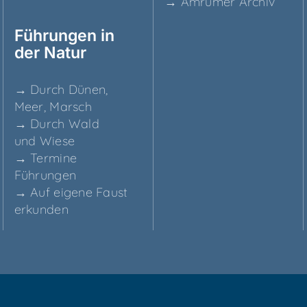
→ Amru­mer Archiv
Füh­run­gen in
der Natur
→ Durch Dünen,
Meer, Marsch
→ Durch Wald
und Wiese
→ Ter­mi­ne
Führungen
→ Auf eige­ne Faust
erkunden