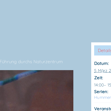
Detail
 Füh­rung durchs Naturzentrum
Datum:
5 März 
Zeit:
14:00– 1
Serien:
Hum­mer
Veranst