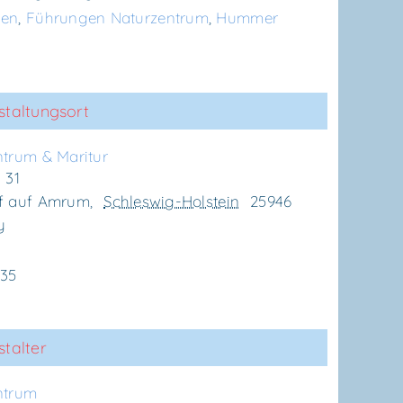
gen
,
Führungen Naturzentrum
,
Hummer
staltungsort
n­trum & Maritur
 31
f auf Amrum
,
Schleswig-Holstein
25946
y
635
talter
n­trum