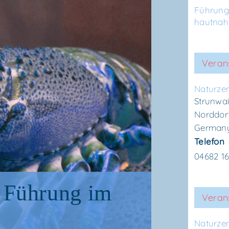
Führun
hautnah
Veran
Natur­ze
Strunwai
Norddor
German
Telefon
04682 1
 Füh­rung im
Verans
Natur­ze