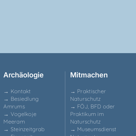
Archäo­lo­gie
Mit­ma­chen
→ Kon­takt
→ Prak­ti­scher
→ Besied­lung
Naturschutz
Amrums
→ FÖJ, BFD oder
→ Vogel­ko­je
Prak­ti­kum im
Meeram
Naturschutz
→ Stein­zeit­grab
→ Muse­ums­dienst