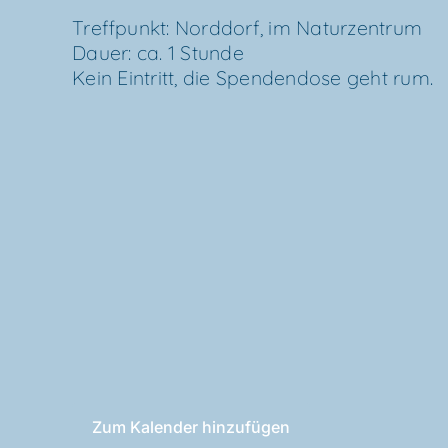
Treff­punkt: Nord­dorf, im Natur­zen­trum
Dau­er: ca. 1 Stun­de
Kein Ein­tritt, die Spen­den­do­se geht rum.
Zum Kalender hinzufügen