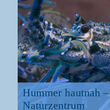
Hum­mer haut­nah –
Naturzentrum