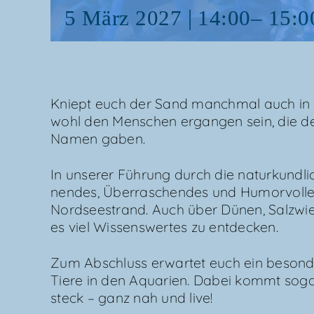
5 März 2027 | 14:00
–
15:0
Kniept euch der Sand manch­mal auch in 
wohl den Men­schen ergan­gen sein, die d
Namen gaben.
In unse­rer Füh­rung durch die natur­kund­li­
nen­des, Über­ra­schen­des und Humor­vol­l
Nord­see­strand. Auch über Dünen, Salz­wi
es viel Wis­sens­wer­tes zu entdecken.
Zum Abschluss erwar­tet euch ein beson­de­r
Tie­re in den Aqua­ri­en. Dabei kommt so
steck – ganz nah und live!