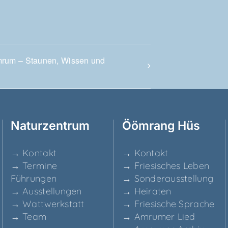
mrum – Stau­nen, Wis­sen und
Natur­zen­trum
Ööm­rang Hüs
→ Kon­takt
→ Kon­takt
→ Ter­mi­ne
→ Frie­si­sches Leben
Führungen
→ Son­der­aus­stel­lung
→ Aus­stel­lun­gen
→ Hei­ra­ten
→ Watt­werk­statt
→ Frie­si­sche Sprache
→ Team
→ Amru­mer Lied