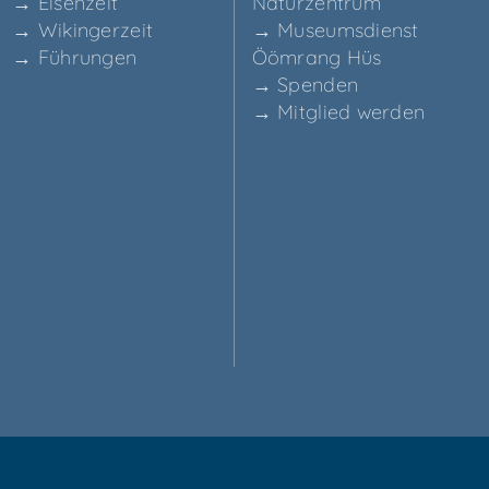
→ Eisen­zeit
Naturzentrum
→ Wikin­ger­zeit
→ Muse­ums­dienst
→ Füh­run­gen
Ööm­rang Hüs
→ Spen­den
→ Mit­glied werden