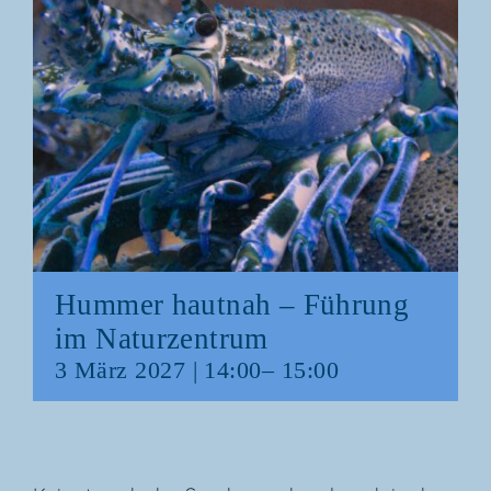
Hum­mer haut­nah – Füh­rung
im Naturzentrum
3 März 2027 | 14:00
–
15:00