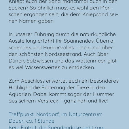
Kniept euch der Sand manch­mal auch in den
Socken? So ähn­lich muss es wohl den Men­
schen ergan­gen sein, die dem Kniep­sand sei­
nen Namen gaben.
In unse­rer Füh­rung durch die natur­kund­li­che
Aus­stel­lung erfahrt ihr Span­nen­des, Über­ra­
schen­des und Humor­vol­les – nicht nur über
den schöns­ten Nord­see­strand. Auch über
Dünen, Salz­wie­sen und das Wat­ten­meer gibt
es viel Wis­sens­wer­tes zu entdecken.
Zum Abschluss erwar­tet euch ein beson­de­res
High­light: die Füt­te­rung der Tie­re in den
Aqua­ri­en. Dabei kommt sogar der Hum­mer
aus sei­nem Ver­steck – ganz nah und live!
Treff­punkt: Nord­dorf, im Natur­zen­trum
Dau­er: ca. 1 Stun­de
Kein Ein­tritt, die Spen­den­do­se geht rum.