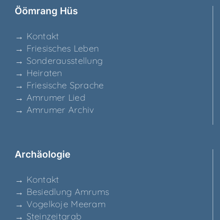
Ööm­rang Hüs
→ Kon­takt
→ Frie­si­sches Leben
→ Son­der­aus­stel­lung
→ Hei­ra­ten
→ Frie­si­sche Sprache
→ Amru­mer Lied
→ Amru­mer Archiv
Archäo­lo­gie
→ Kon­takt
→ Besied­lung Amrums
→ Vogel­ko­je Meeram
→ Stein­zeit­grab