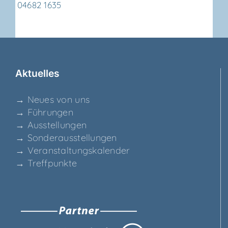
04682 1635
Aktu­el­les
→ Neu­es von uns
→ Füh­run­gen
→ Aus­stel­lun­gen
→ Son­der­aus­stel­lun­gen
→ Ver­an­stal­tungs­ka­len­der
→ Treff­punk­te