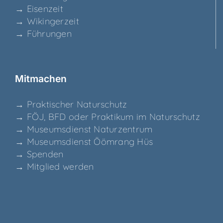
→ Eisen­zeit
→ Wikin­ger­zeit
→ Füh­run­gen
Mit­ma­chen
→ Prak­ti­scher Naturschutz
→ FÖJ, BFD oder Prak­ti­kum im Naturschutz
→ Muse­ums­dienst Naturzentrum
→ Muse­ums­dienst Ööm­rang Hüs
→ Spen­den
→ Mit­glied werden