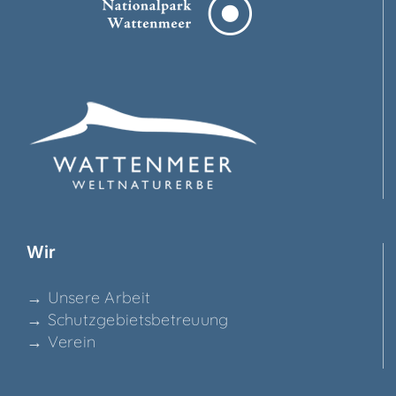
Wir
→ Unse­re Arbeit
→ Schutz­ge­biets­be­treu­ung
→ Ver­ein