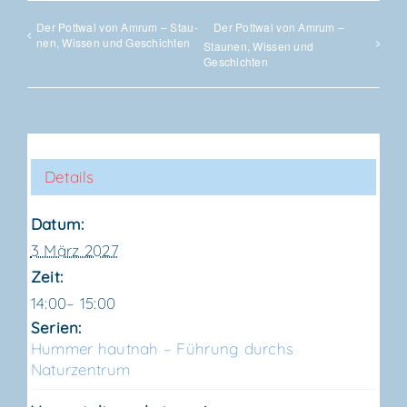
Der Pott­wal von Amrum – Stau­
Der Pott­wal von Amrum –
nen, Wis­sen und Geschichten
Stau­nen, Wis­sen und
Geschichten
Details
Datum:
3 März 2027
Zeit:
14:00– 15:00
Serien:
Hum­mer haut­nah – Füh­rung durchs
Naturzentrum