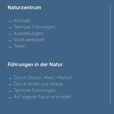
Natur­zen­trum
→ Kon­takt
→ Ter­mi­ne Führungen
→ Aus­stel­lun­gen
→ Watt­werk­statt
→ Team
Füh­run­gen in der Natur
→ Durch Dünen, Meer, Marsch
→ Durch Wald und Wiese
→ Ter­mi­ne Führungen
→ Auf eige­ne Faust erkunden