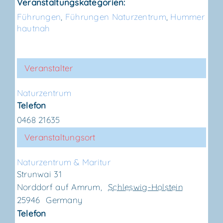
Veranstaltungskategorien:
Führungen
,
Führungen Naturzentrum
,
Hummer
hautnah
Veranstalter
Natur­zen­trum
Telefon
0468 21635
Veranstaltungsort
Natur­zen­trum & Maritur
Strunwai 31
Norddorf auf Amrum
,
Schleswig-Holstein
25946
Germany
Telefon