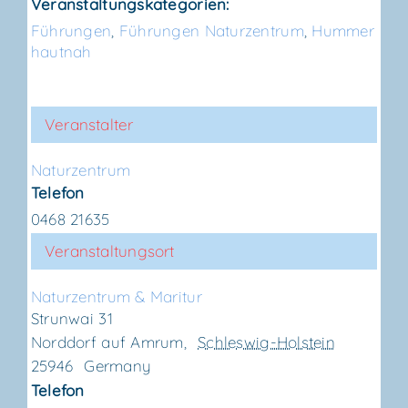
Veranstaltungskategorien:
Führungen
,
Führungen Naturzentrum
,
Hummer
hautnah
Veranstalter
Natur­zen­trum
Telefon
0468 21635
Veranstaltungsort
Natur­zen­trum & Maritur
Strunwai 31
Norddorf auf Amrum
,
Schleswig-Holstein
25946
Germany
Telefon