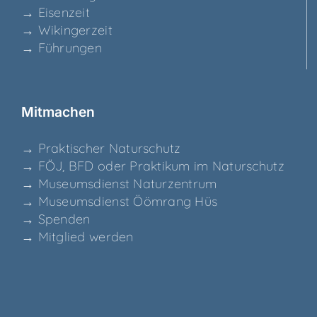
→ Eisen­zeit
→ Wikin­ger­zeit
→ Füh­run­gen
Mit­ma­chen
→ Prak­ti­scher Naturschutz
→ FÖJ, BFD oder Prak­ti­kum im Naturschutz
→ Muse­ums­dienst Naturzentrum
→ Muse­ums­dienst Ööm­rang Hüs
→ Spen­den
→ Mit­glied werden