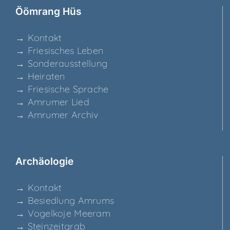
Ööm­rang Hüs
→ Kon­takt
→ Frie­si­sches Leben
→ Son­der­aus­stel­lung
→ Hei­ra­ten
→ Frie­si­sche Sprache
→ Amru­mer Lied
→ Amru­mer Archiv
Archäo­lo­gie
→ Kon­takt
→ Besied­lung Amrums
→ Vogel­ko­je Meeram
→ Stein­zeit­grab