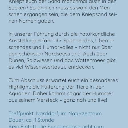
Kniept euch der Sand manch­mal auch in den
Socken? So ähn­lich muss es wohl den Men­
schen ergan­gen sein, die dem Kniep­sand sei­
nen Namen gaben.
In unse­rer Füh­rung durch die natur­kund­li­che
Aus­stel­lung erfahrt ihr Span­nen­des, Über­ra­
schen­des und Humor­vol­les – nicht nur über
den schöns­ten Nord­see­strand. Auch über
Dünen, Salz­wie­sen und das Wat­ten­meer gibt
es viel Wis­sens­wer­tes zu entdecken.
Zum Abschluss erwar­tet euch ein beson­de­res
High­light: die Füt­te­rung der Tie­re in den
Aqua­ri­en. Dabei kommt sogar der Hum­mer
aus sei­nem Ver­steck – ganz nah und live!
Treff­punkt: Nord­dorf, im Natur­zen­trum
Dau­er: ca. 1 Stun­de
Kein Ein­tritt, die Spen­den­do­se geht rum.