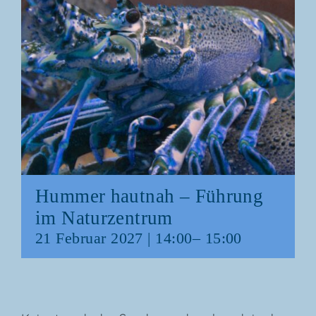
Hum­mer haut­nah – Füh­rung
im Naturzentrum
21 Febru­ar 2027 | 14:00
–
15:00