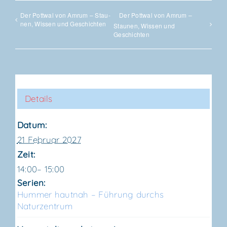
Der Pott­wal von Amrum – Stau­
Der Pott­wal von Amrum –
nen, Wis­sen und Geschichten
Stau­nen, Wis­sen und
Geschichten
Details
Datum:
21 Februar 2027
Zeit:
14:00– 15:00
Serien:
Hum­mer haut­nah – Füh­rung durchs
Naturzentrum