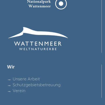
Wir
→ Unse­re Arbeit
→ Schutz­ge­biets­be­treu­ung
→ Ver­ein