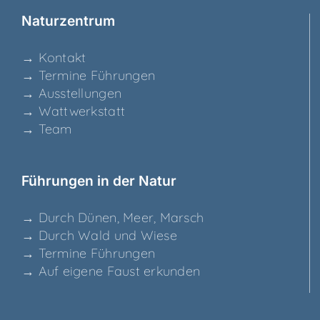
Natur­zen­trum
→ Kon­takt
→ Ter­mi­ne Führungen
→ Aus­stel­lun­gen
→ Watt­werk­statt
→ Team
Füh­run­gen in der Natur
→ Durch Dünen, Meer, Marsch
→ Durch Wald und Wiese
→ Ter­mi­ne Führungen
→ Auf eige­ne Faust erkunden