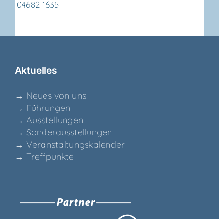
04682 1635
Aktu­el­les
→ Neu­es von uns
→ Füh­run­gen
→ Aus­stel­lun­gen
→ Son­der­aus­stel­lun­gen
→ Ver­an­stal­tungs­ka­len­der
→ Treff­punk­te