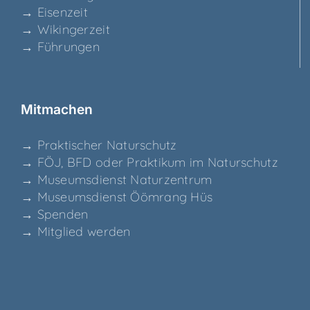
→ Eisen­zeit
→ Wikin­ger­zeit
→ Füh­run­gen
Mit­ma­chen
→ Prak­ti­scher Naturschutz
→ FÖJ, BFD oder Prak­ti­kum im Naturschutz
→ Muse­ums­dienst Naturzentrum
→ Muse­ums­dienst Ööm­rang Hüs
→ Spen­den
→ Mit­glied werden