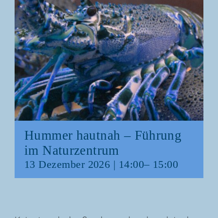
Hum­mer haut­nah – Füh­rung
im Naturzentrum
13 Dezem­ber 2026 | 14:00
–
15:00