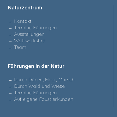
Natur­zen­trum
→ Kon­takt
→ Ter­mi­ne Führungen
→ Aus­stel­lun­gen
→ Watt­werk­statt
→ Team
Füh­run­gen in der Natur
→ Durch Dünen, Meer, Marsch
→ Durch Wald und Wiese
→ Ter­mi­ne Führungen
→ Auf eige­ne Faust erkunden