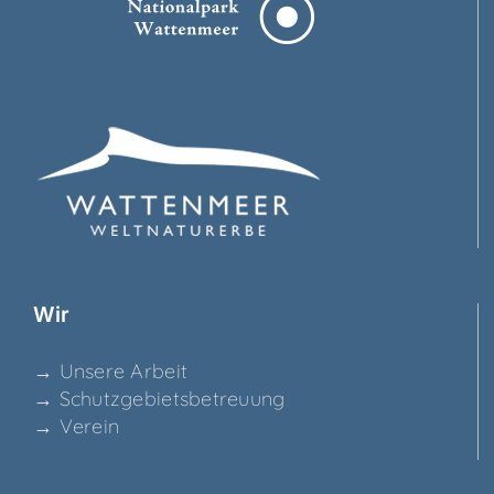
Wir
→ Unse­re Arbeit
→ Schutz­ge­biets­be­treu­ung
→ Ver­ein