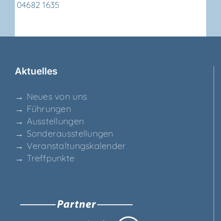
04682 1635
Aktu­el­les
→ Neu­es von uns
→ Füh­run­gen
→ Aus­stel­lun­gen
→ Son­der­aus­stel­lun­gen
→ Ver­an­stal­tungs­ka­len­der
→ Treff­punk­te