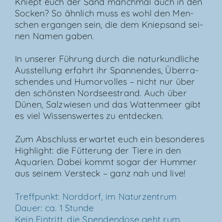
Kniept euch der Sand manch­mal auch in den
Socken? So ähn­lich muss es wohl den Men­
schen ergan­gen sein, die dem Kniep­sand sei­
nen Namen gaben.
In unse­rer Füh­rung durch die natur­kund­li­che
Aus­stel­lung erfahrt ihr Span­nen­des, Über­ra­
schen­des und Humor­vol­les – nicht nur über
den schöns­ten Nord­see­strand. Auch über
Dünen, Salz­wie­sen und das Wat­ten­meer gibt
es viel Wis­sens­wer­tes zu entdecken.
Zum Abschluss erwar­tet euch ein beson­de­res
High­light: die Füt­te­rung der Tie­re in den
Aqua­ri­en. Dabei kommt sogar der Hum­mer
aus sei­nem Ver­steck – ganz nah und live!
Treff­punkt: Nord­dorf, im Natur­zen­trum
Dau­er: ca. 1 Stun­de
Kein Ein­tritt, die Spen­den­do­se geht rum.