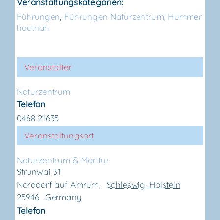
Veranstaltungskategorien:
Führungen
,
Führungen Naturzentrum
,
Hummer
hautnah
Veranstalter
Natur­zen­trum
Telefon
0468 21635
Veranstaltungsort
Natur­zen­trum & Maritur
Strunwai 31
Norddorf auf Amrum
,
Schleswig-Holstein
25946
Germany
Telefon