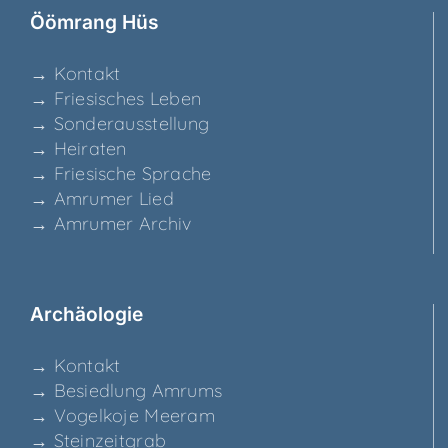
Ööm­rang Hüs
→ Kon­takt
→ Frie­si­sches Leben
→ Son­der­aus­stel­lung
→ Hei­ra­ten
→ Frie­si­sche Sprache
→ Amru­mer Lied
→ Amru­mer Archiv
Archäo­lo­gie
→ Kon­takt
→ Besied­lung Amrums
→ Vogel­ko­je Meeram
→ Stein­zeit­grab