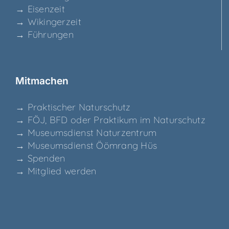
→ Eisen­zeit
→ Wikin­ger­zeit
→ Füh­run­gen
Mit­ma­chen
→ Prak­ti­scher Naturschutz
→ FÖJ, BFD oder Prak­ti­kum im Naturschutz
→ Muse­ums­dienst Naturzentrum
→ Muse­ums­dienst Ööm­rang Hüs
→ Spen­den
→ Mit­glied werden