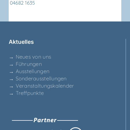
04682 1635
Aktu­el­les
→ Neu­es von uns
→ Füh­run­gen
→ Aus­stel­lun­gen
→ Son­der­aus­stel­lun­gen
→ Ver­an­stal­tungs­ka­len­der
→ Treff­punk­te