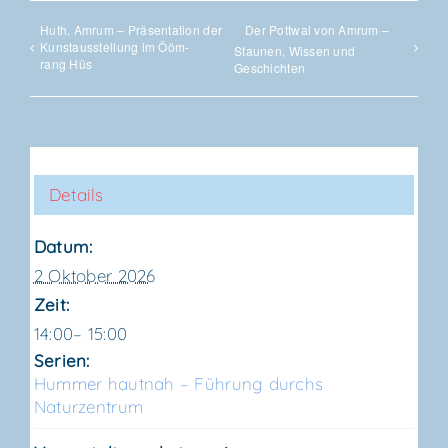
Huth. Amrum – Prä­sen­ta­ti­on der
Der Pott­wal von Amrum –
Kunst­aus­stel­lung im Ööm­
Stau­nen, Wis­sen und
rang Hüs
Geschichten
Details
Datum:
2 Oktober 2026
Zeit:
14:00– 15:00
Serien:
Hum­mer haut­nah – Füh­rung durchs
Naturzentrum