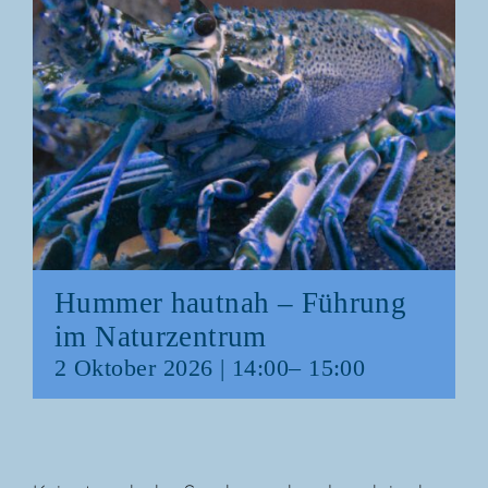
Hum­mer haut­nah – Füh­rung
im Naturzentrum
2 Okto­ber 2026 | 14:00
–
15:00