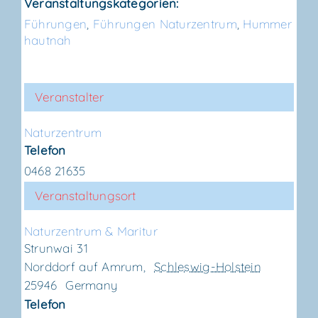
Veranstaltungskategorien:
Führungen
,
Führungen Naturzentrum
,
Hummer
hautnah
Veranstalter
Natur­zen­trum
Telefon
0468 21635
Veranstaltungsort
Natur­zen­trum & Maritur
Strunwai 31
Norddorf auf Amrum
,
Schleswig-Holstein
25946
Germany
Telefon