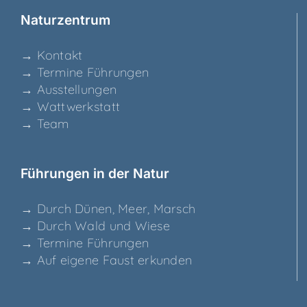
Natur­zen­trum
→ Kon­takt
→ Ter­mi­ne Führungen
→ Aus­stel­lun­gen
→ Watt­werk­statt
→ Team
Füh­run­gen in der Natur
→ Durch Dünen, Meer, Marsch
→ Durch Wald und Wiese
→ Ter­mi­ne Führungen
→ Auf eige­ne Faust erkunden