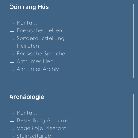
Ööm­rang Hüs
→ Kon­takt
→ Frie­si­sches Leben
→ Son­der­aus­stel­lung
→ Hei­ra­ten
→ Frie­si­sche Sprache
→ Amru­mer Lied
→ Amru­mer Archiv
Archäo­lo­gie
→ Kon­takt
→ Besied­lung Amrums
→ Vogel­ko­je Meeram
→ Stein­zeit­grab