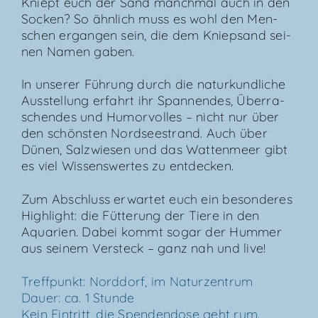
Kniept euch der Sand manch­mal auch in den
Socken? So ähn­lich muss es wohl den Men­
schen ergan­gen sein, die dem Kniep­sand sei­
nen Namen gaben.
In unse­rer Füh­rung durch die natur­kund­li­che
Aus­stel­lung erfahrt ihr Span­nen­des, Über­ra­
schen­des und Humor­vol­les – nicht nur über
den schöns­ten Nord­see­strand. Auch über
Dünen, Salz­wie­sen und das Wat­ten­meer gibt
es viel Wis­sens­wer­tes zu entdecken.
Zum Abschluss erwar­tet euch ein beson­de­res
High­light: die Füt­te­rung der Tie­re in den
Aqua­ri­en. Dabei kommt sogar der Hum­mer
aus sei­nem Ver­steck – ganz nah und live!
Treff­punkt: Nord­dorf, im Natur­zen­trum
Dau­er: ca. 1 Stun­de
Kein Ein­tritt, die Spen­den­do­se geht rum.