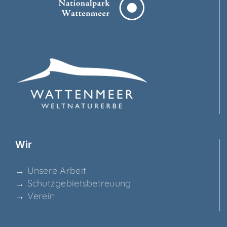
Wir
→ Unse­re Arbeit
→ Schutz­ge­biets­be­treu­ung
→ Ver­ein