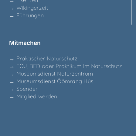
→ Eisen­zeit
→ Wikin­ger­zeit
→ Füh­run­gen
Mit­ma­chen
→ Prak­ti­scher Naturschutz
→ FÖJ, BFD oder Prak­ti­kum im Naturschutz
→ Muse­ums­dienst Naturzentrum
→ Muse­ums­dienst Ööm­rang Hüs
→ Spen­den
→ Mit­glied werden