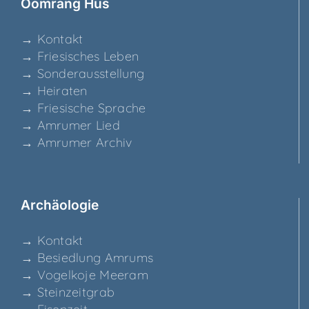
Ööm­rang Hüs
→ Kon­takt
→ Frie­si­sches Leben
→ Son­der­aus­stel­lung
→ Hei­ra­ten
→ Frie­si­sche Sprache
→ Amru­mer Lied
→ Amru­mer Archiv
Archäo­lo­gie
→ Kon­takt
→ Besied­lung Amrums
→ Vogel­ko­je Meeram
→ Stein­zeit­grab