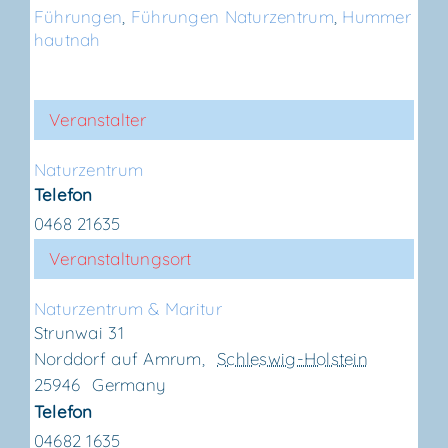
Führungen
,
Führungen Naturzentrum
,
Hummer
hautnah
Veranstalter
Natur­zen­trum
Telefon
0468 21635
Veranstaltungsort
Natur­zen­trum & Maritur
Strunwai 31
Norddorf auf Amrum
,
Schleswig-Holstein
25946
Germany
Telefon
04682 1635