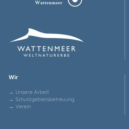
Wir
→ Unse­re Arbeit
→ Schutz­ge­biets­be­treu­ung
→ Ver­ein