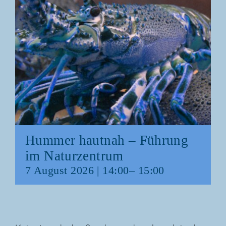
Hum­mer haut­nah – Füh­rung
im Naturzentrum
7 August 2026 | 14:00
–
15:00