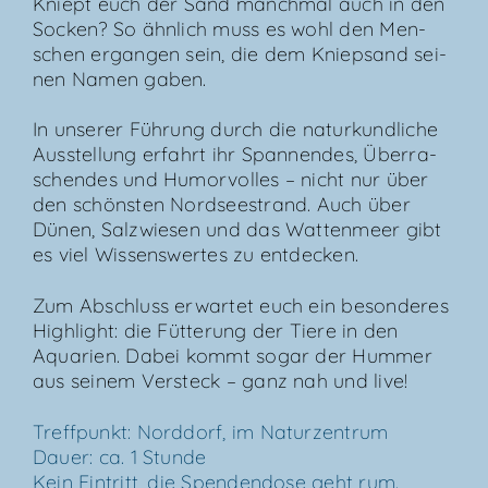
Kniept euch der Sand manch­mal auch in den
Socken? So ähn­lich muss es wohl den Men­
schen ergan­gen sein, die dem Kniep­sand sei­
nen Namen gaben.
In unse­rer Füh­rung durch die natur­kund­li­che
Aus­stel­lung erfahrt ihr Span­nen­des, Über­ra­
schen­des und Humor­vol­les – nicht nur über
den schöns­ten Nord­see­strand. Auch über
Dünen, Salz­wie­sen und das Wat­ten­meer gibt
es viel Wis­sens­wer­tes zu entdecken.
Zum Abschluss erwar­tet euch ein beson­de­res
High­light: die Füt­te­rung der Tie­re in den
Aqua­ri­en. Dabei kommt sogar der Hum­mer
aus sei­nem Ver­steck – ganz nah und live!
Treff­punkt: Nord­dorf, im Natur­zen­trum
Dau­er: ca. 1 Stun­de
Kein Ein­tritt, die Spen­den­do­se geht rum.