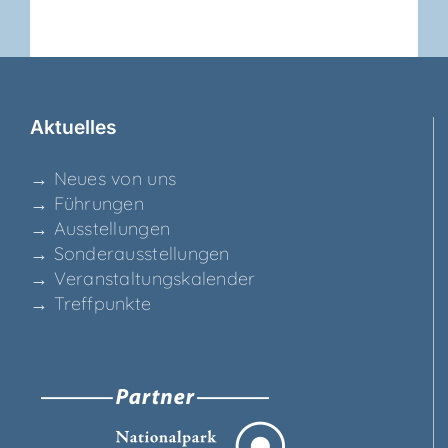
Aktu­el­les
→ Neu­es von uns
→ Füh­run­gen
→ Aus­stel­lun­gen
→ Son­der­aus­stel­lun­gen
→ Ver­an­stal­tungs­ka­len­der
→ Treff­punk­te