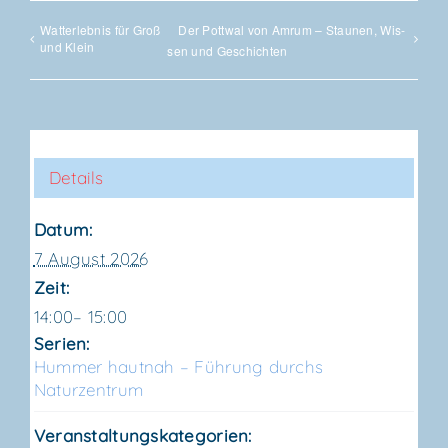
Wat­t­er­leb­nis für Groß
Der Pott­wal von Amrum – Stau­nen, Wis­
und Klein
sen und Geschichten
Details
Datum:
7 August 2026
Zeit:
14:00– 15:00
Serien:
Hum­mer haut­nah – Füh­rung durchs
Naturzentrum
Veranstaltungskategorien: