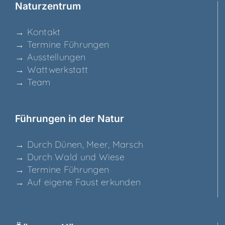
Natur­zen­trum
→ Kon­takt
→ Ter­mi­ne Führungen
→ Aus­stel­lun­gen
→ Watt­werk­statt
→ Team
Füh­run­gen in der Natur
→ Durch Dünen, Meer, Marsch
→ Durch Wald und Wiese
→ Ter­mi­ne Führungen
→ Auf eige­ne Faust erkunden