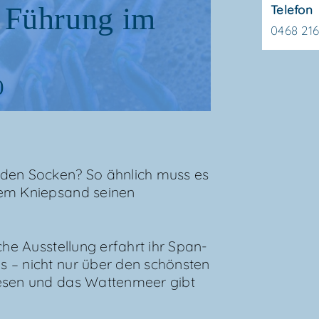
 Füh­rung im
Telefon
0468 21
0
den Socken? So ähn­lich muss es
em Kniep­sand sei­nen
che Aus­stel­lung erfahrt ihr Span­
es – nicht nur über den schöns­ten
e­sen und das Wat­ten­meer gibt