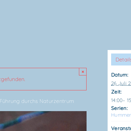
Detail
×
Datum:
ttgefunden.
26 Juli 
Zeit:
14:00– 1
 Füh­rung durchs Naturzentrum
Serien:
Hum­mer
Veranst