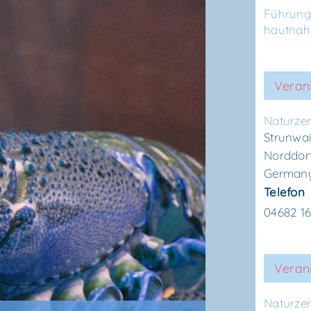
Führun
hautnah
Veran
Natur­ze
Strunwai
Norddor
German
Telefon
04682 1
Verans
Natur­ze