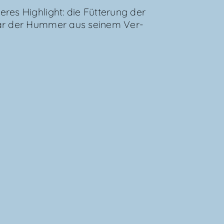
es High­light: die Füt­te­rung der
gar der Hum­mer aus sei­nem Ver­