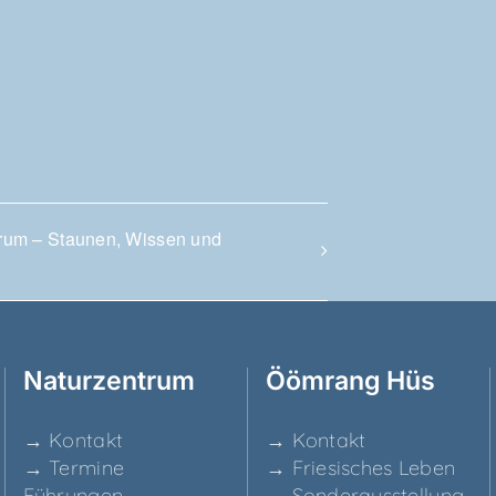
rum – Stau­nen, Wis­sen und
Natur­zen­trum
Ööm­rang Hüs
→ Kon­takt
→ Kon­takt
→ Ter­mi­ne
→ Frie­si­sches Leben
Führungen
→ Son­der­aus­stel­lung