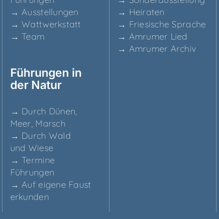
→ Aus­stel­lun­gen
→ Hei­ra­ten
→ Watt­werk­statt
→ Frie­si­sche Sprache
→ Team
→ Amru­mer Lied
→ Amru­mer Archiv
Füh­run­gen in
der Natur
→ Durch Dünen,
Meer, Marsch
→ Durch Wald
und Wiese
→ Ter­mi­ne
Führungen
→ Auf eige­ne Faust
erkunden