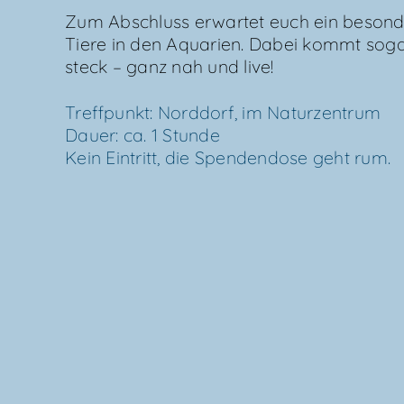
Zum Abschluss erwar­tet euch ein beson­de­r
Tie­re in den Aqua­ri­en. Dabei kommt so
steck – ganz nah und live!
Treff­punkt: Nord­dorf, im Natur­zen­trum
Dau­er: ca. 1 Stun­de
Kein Ein­tritt, die Spen­den­do­se geht rum.