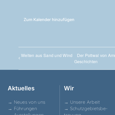
Zum Kalender hinzufügen
Wel­ten aus Sand und Wind
Der Pott­wal von Am
Geschichten
Aktu­el­les
Wir
→ Neu­es von uns
→ Unse­re Arbeit
→ Füh­run­gen
→ Schutz­ge­biets­be­
→ Aus­stel­lun­gen
treu­ung