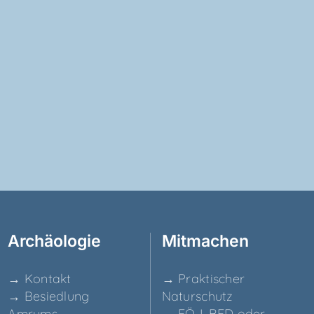
Archäo­lo­gie
Mit­ma­chen
→ Kon­takt
→ Prak­ti­scher
→ Besied­lung
Naturschutz
Amrums
→ FÖJ, BFD oder