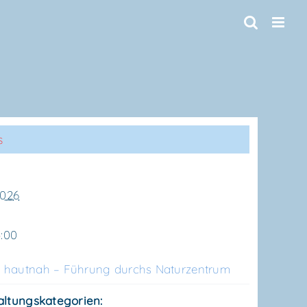
s
2026
5:00
 haut­nah – Füh­rung durchs Naturzentrum
altungskategorien: