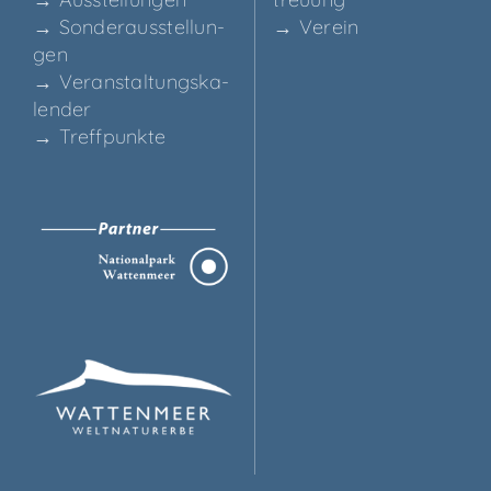
→ Son­der­aus­stel­lun­
→ Ver­ein
gen
→ Ver­an­stal­tungs­ka­
len­der
→ Treff­punk­te