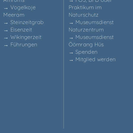
→ Vogel­ko­je
Prak­ti­kum im
Meeram
Naturschutz
→ Stein­zeit­grab
→ Muse­ums­dienst
→ Eisen­zeit
Naturzentrum
→ Wikin­ger­zeit
→ Muse­ums­dienst
→ Füh­run­gen
Ööm­rang Hüs
→ Spen­den
→ Mit­glied werden