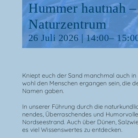
Hum­mer haut­nah –
Naturzentrum
26 Juli 2026 | 14:00
–
15:0
Kniept euch der Sand manch­mal auch in 
wohl den Men­schen ergan­gen sein, die d
Namen gaben.
In unse­rer Füh­rung durch die natur­kund­li­
nen­des, Über­ra­schen­des und Humor­vol­l
Nord­see­strand. Auch über Dünen, Salz­wi
es viel Wis­sens­wer­tes zu entdecken.