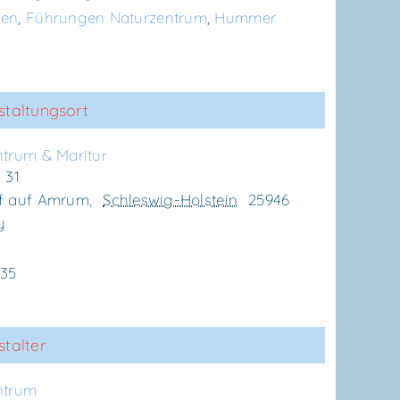
gen
,
Führungen Naturzentrum
,
Hummer
staltungsort
n­trum & Maritur
 31
f auf Amrum
,
Schleswig-Holstein
25946
y
635
talter
n­trum