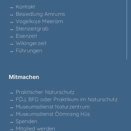
→ Kon­takt
→ Besied­lung Amrums
→ Vogel­ko­je Meeram
→ Stein­zeit­grab
→ Eisen­zeit
→ Wikin­ger­zeit
→ Füh­run­gen
Mit­ma­chen
→ Prak­ti­scher Naturschutz
→ FÖJ, BFD oder Prak­ti­kum im Naturschutz
→ Muse­ums­dienst Naturzentrum
→ Muse­ums­dienst Ööm­rang Hüs
→ Spen­den
→ Mit­glied werden