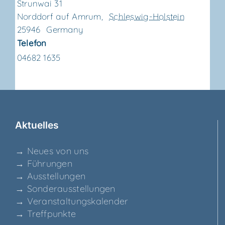
Strunwai 31
Norddorf auf Amrum
,
Schleswig-Holstein
25946
Germany
Telefon
04682 1635
Aktu­el­les
→ Neu­es von uns
→ Füh­run­gen
→ Aus­stel­lun­gen
→ Son­der­aus­stel­lun­gen
→ Ver­an­stal­tungs­ka­len­der
→ Treff­punk­te