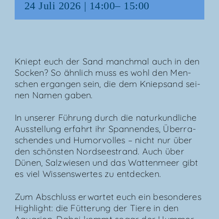
24 Juli 2026 | 14:00
–
15:00
Kniept euch der Sand manch­mal auch in den
Socken? So ähn­lich muss es wohl den Men­
schen ergan­gen sein, die dem Kniep­sand sei­
nen Namen gaben.
In unse­rer Füh­rung durch die natur­kund­li­che
Aus­stel­lung erfahrt ihr Span­nen­des, Über­ra­
schen­des und Humor­vol­les – nicht nur über
den schöns­ten Nord­see­strand. Auch über
Dünen, Salz­wie­sen und das Wat­ten­meer gibt
es viel Wis­sens­wer­tes zu entdecken.
Zum Abschluss erwar­tet euch ein beson­de­res
High­light: die Füt­te­rung der Tie­re in den