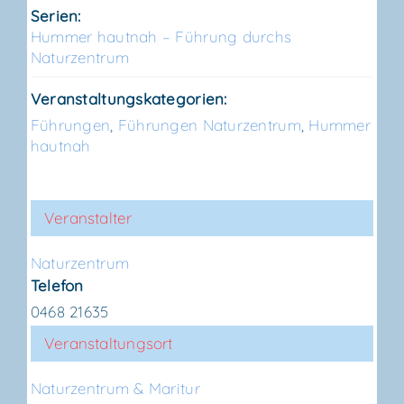
Serien:
Hum­mer haut­nah – Füh­rung durchs
Naturzentrum
Veranstaltungskategorien:
Führungen
,
Führungen Naturzentrum
,
Hummer
hautnah
Veranstalter
Natur­zen­trum
Telefon
0468 21635
Veranstaltungsort
Natur­zen­trum & Maritur