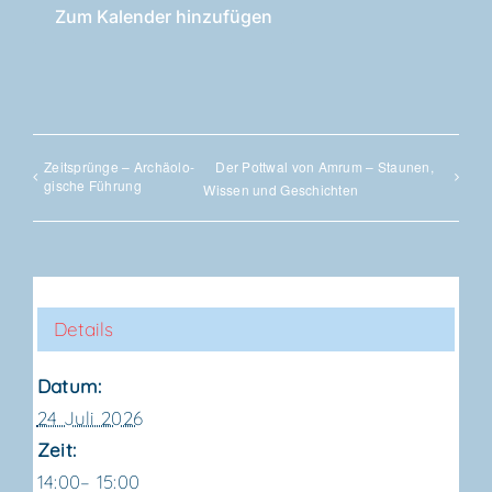
Zum Kalender hinzufügen
Zeit­sprün­ge – Archäo­lo­
Der Pott­wal von Amrum – Stau­nen,
gi­sche Führung
Wis­sen und Geschichten
Details
Datum:
24 Juli 2026
Zeit:
14:00– 15:00