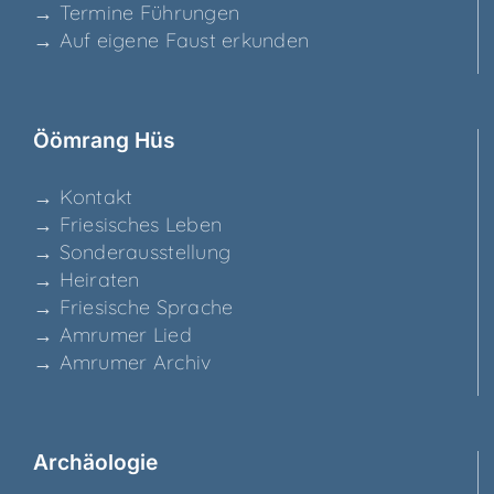
→ Ter­mi­ne Führungen
→ Auf eige­ne Faust erkunden
Ööm­rang Hüs
→ Kon­takt
→ Frie­si­sches Leben
→ Son­der­aus­stel­lung
→ Hei­ra­ten
→ Frie­si­sche Sprache
→ Amru­mer Lied
→ Amru­mer Archiv
Archäo­lo­gie