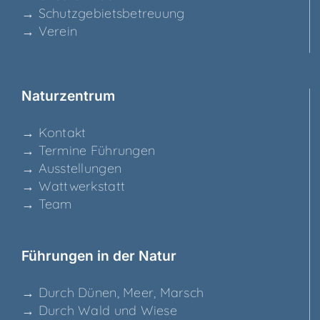
→ Schutz­ge­biets­be­treu­ung
→ Ver­ein
Natur­zen­trum
→ Kon­takt
→ Ter­mi­ne Führungen
→ Aus­stel­lun­gen
→ Watt­werk­statt
→ Team
Füh­run­gen in der Natur
→ Durch Dünen, Meer, Marsch
→ Durch Wald und Wiese