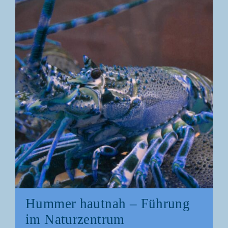
Hum­mer haut­nah – Füh­rung
im Naturzentrum