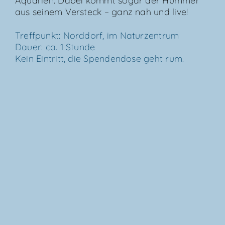
Aqua­ri­en. Dabei kommt sogar der Hum­mer
aus sei­nem Ver­steck – ganz nah und live!
Treff­punkt: Nord­dorf, im Natur­zen­trum
Dau­er: ca. 1 Stun­de
Kein Ein­tritt, die Spen­den­do­se geht rum.