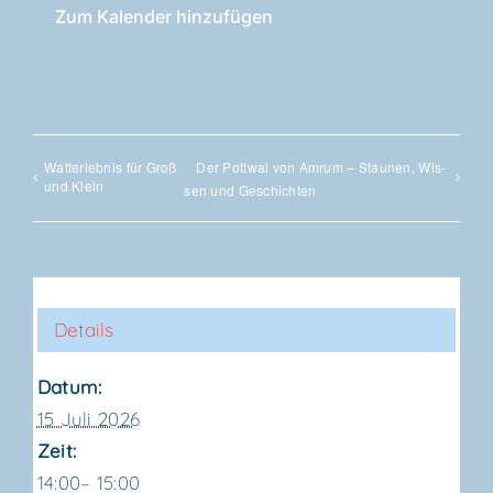
Zum Kalender hinzufügen
Wat­t­er­leb­nis für Groß
Der Pott­wal von Amrum – Stau­nen, Wis­
und Klein
sen und Geschichten
Details
Datum:
15 Juli 2026
Zeit:
14:00– 15:00