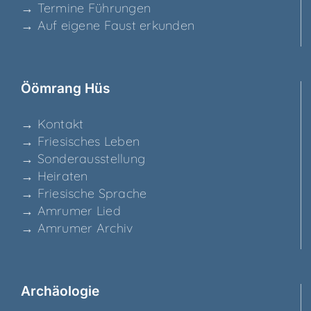
→ Ter­mi­ne Führungen
→ Auf eige­ne Faust erkunden
Ööm­rang Hüs
→ Kon­takt
→ Frie­si­sches Leben
→ Son­der­aus­stel­lung
→ Hei­ra­ten
→ Frie­si­sche Sprache
→ Amru­mer Lied
→ Amru­mer Archiv
Archäo­lo­gie