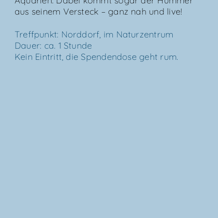
Aqua­ri­en. Dabei kommt sogar der Hum­mer
aus sei­nem Ver­steck – ganz nah und live!
Treff­punkt: Nord­dorf, im Natur­zen­trum
Dau­er: ca. 1 Stun­de
Kein Ein­tritt, die Spen­den­do­se geht rum.