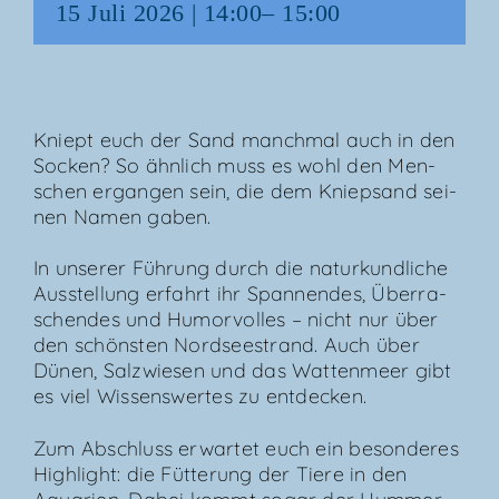
15 Juli 2026 | 14:00
–
15:00
Kniept euch der Sand manch­mal auch in den
Socken? So ähn­lich muss es wohl den Men­
schen ergan­gen sein, die dem Kniep­sand sei­
nen Namen gaben.
In unse­rer Füh­rung durch die natur­kund­li­che
Aus­stel­lung erfahrt ihr Span­nen­des, Über­ra­
schen­des und Humor­vol­les – nicht nur über
den schöns­ten Nord­see­strand. Auch über
Dünen, Salz­wie­sen und das Wat­ten­meer gibt
es viel Wis­sens­wer­tes zu entdecken.
Zum Abschluss erwar­tet euch ein beson­de­res
High­light: die Füt­te­rung der Tie­re in den