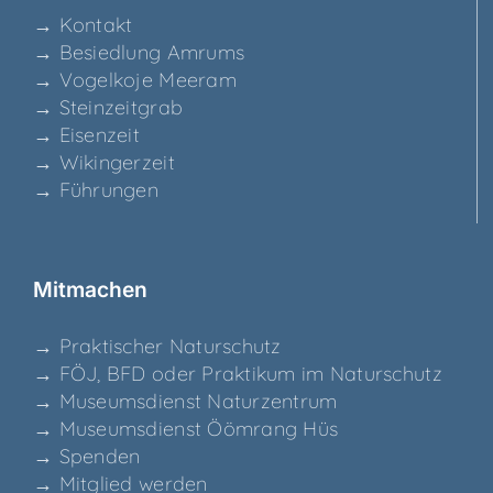
→ Kon­takt
→ Besied­lung Amrums
→ Vogel­ko­je Meeram
→ Stein­zeit­grab
→ Eisen­zeit
→ Wikin­ger­zeit
→ Füh­run­gen
Mit­ma­chen
→ Prak­ti­scher Naturschutz
→ FÖJ, BFD oder Prak­ti­kum im Naturschutz
→ Muse­ums­dienst Naturzentrum
→ Muse­ums­dienst Ööm­rang Hüs
→ Spen­den
→ Mit­glied werden