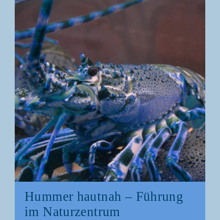
Hum­mer haut­nah – Füh­rung
im Naturzentrum