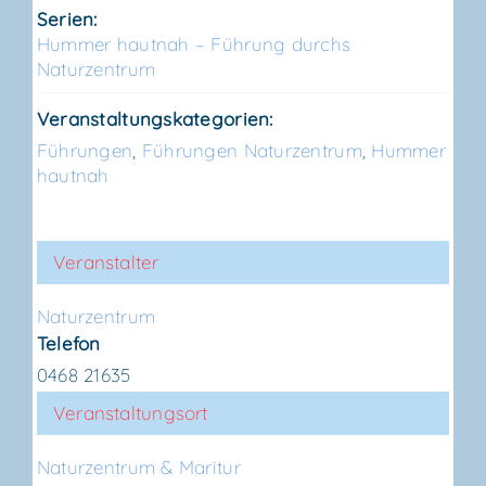
Serien:
Hum­mer haut­nah – Füh­rung durchs
Naturzentrum
Veranstaltungskategorien:
Führungen
,
Führungen Naturzentrum
,
Hummer
hautnah
Veranstalter
Natur­zen­trum
Telefon
0468 21635
Veranstaltungsort
Natur­zen­trum & Maritur