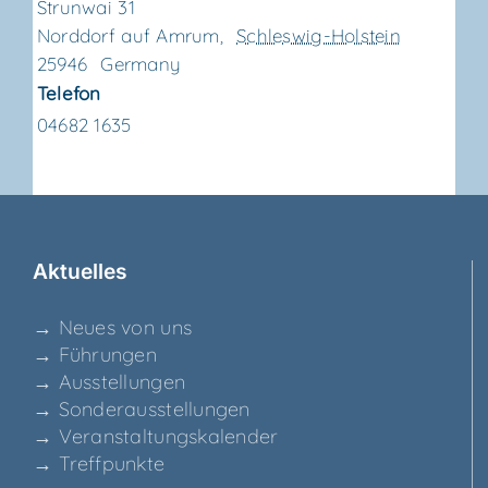
Strunwai 31
Norddorf auf Amrum
,
Schleswig-Holstein
25946
Germany
Telefon
04682 1635
Aktu­el­les
→ Neu­es von uns
→ Füh­run­gen
→ Aus­stel­lun­gen
→ Son­der­aus­stel­lun­gen
→ Ver­an­stal­tungs­ka­len­der
→ Treff­punk­te