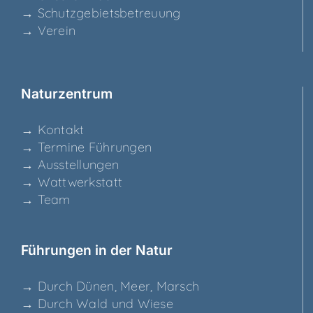
→ Schutz­ge­biets­be­treu­ung
→ Ver­ein
Natur­zen­trum
→ Kon­takt
→ Ter­mi­ne Führungen
→ Aus­stel­lun­gen
→ Watt­werk­statt
→ Team
Füh­run­gen in der Natur
→ Durch Dünen, Meer, Marsch
→ Durch Wald und Wiese