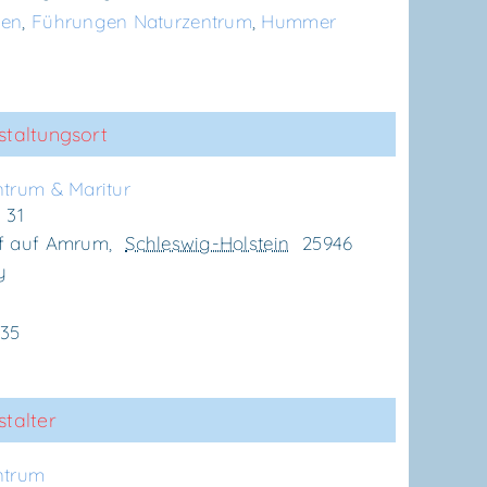
gen
,
Führungen Naturzentrum
,
Hummer
staltungsort
n­trum & Maritur
 31
f auf Amrum
,
Schleswig-Holstein
25946
y
635
talter
n­trum