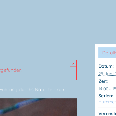
Detail
×
Datum:
ttgefunden.
28 Juni
Zeit:
14:00– 1
 Füh­rung durchs Naturzentrum
Serien:
Hum­mer
Veranst