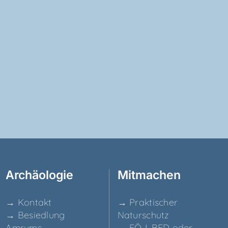
Archäo­lo­gie
Mit­ma­chen
→ Kon­takt
→ Prak­ti­scher
→ Besied­lung
Naturschutz
Amrums
→ FÖJ, BFD oder