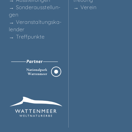
→ Son­der­aus­stel­lun­
→ Ver­ein
gen
→ Ver­an­stal­tungs­ka­
len­der
→ Treff­punk­te