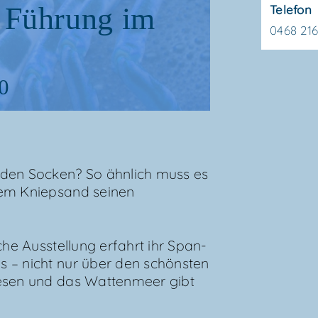
 Füh­rung im
Telefon
0468 21
0
den Socken? So ähn­lich muss es
em Kniep­sand sei­nen
che Aus­stel­lung erfahrt ihr Span­
es – nicht nur über den schöns­ten
e­sen und das Wat­ten­meer gibt