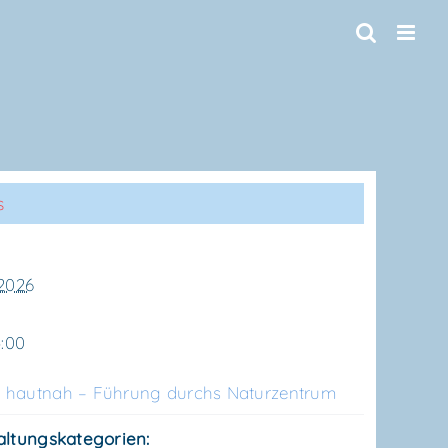
s
 2026
5:00
 haut­nah – Füh­rung durchs Naturzentrum
altungskategorien: