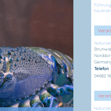
Führun
hautnah
Veran
Natur­ze
Strunwai
Norddor
German
Telefon
04682 1
Verans
Natur­ze