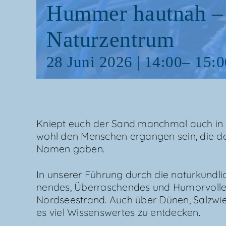
Hum­mer haut­nah –
Naturzentrum
28 Juni 2026 | 14:00
–
15:0
Kniept euch der Sand manch­mal auch in 
wohl den Men­schen ergan­gen sein, die d
Namen gaben.
In unse­rer Füh­rung durch die natur­kund­li­
nen­des, Über­ra­schen­des und Humor­vol­l
Nord­see­strand. Auch über Dünen, Salz­wi
es viel Wis­sens­wer­tes zu entdecken.