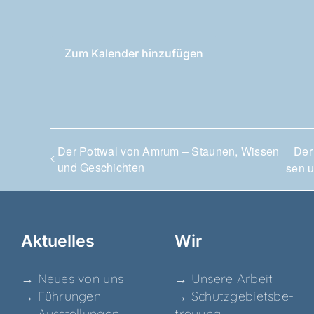
Zum Kalender hinzufügen
Der Pott­wal von Amrum – Stau­nen, Wis­sen
Der
und Geschichten
sen 
Aktu­el­les
Wir
→ Neu­es von uns
→ Unse­re Arbeit
→ Füh­run­gen
→ Schutz­ge­biets­be­
→ Aus­stel­lun­gen
treu­ung