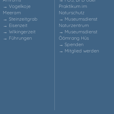
→ Vogel­ko­je
Prak­ti­kum im
Meeram
Naturschutz
→ Stein­zeit­grab
→ Muse­ums­dienst
→ Eisen­zeit
Naturzentrum
→ Wikin­ger­zeit
→ Muse­ums­dienst
→ Füh­run­gen
Ööm­rang Hüs
→ Spen­den
→ Mit­glied werden