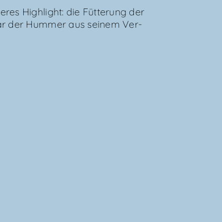
es High­light: die Füt­te­rung der
gar der Hum­mer aus sei­nem Ver­