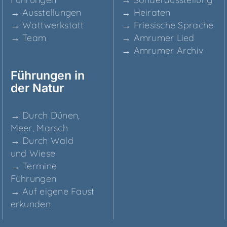
→ Aus­stel­lun­gen
→ Hei­ra­ten
→ Watt­werk­statt
→ Frie­si­sche Sprache
→ Team
→ Amru­mer Lied
→ Amru­mer Archiv
Füh­run­gen in
der Natur
→ Durch Dünen,
Meer, Marsch
→ Durch Wald
und Wiese
→ Ter­mi­ne
Führungen
→ Auf eige­ne Faust
erkunden