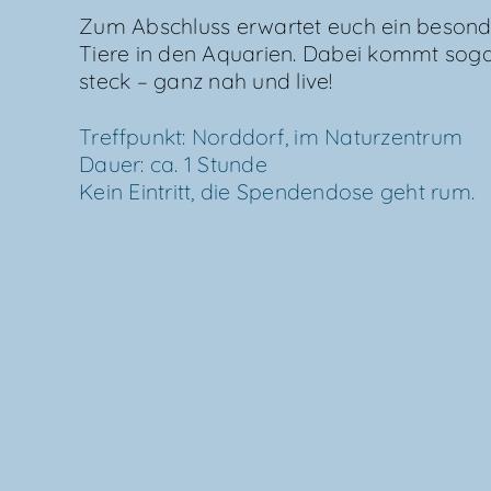
Zum Abschluss erwar­tet euch ein beson­de­r
Tie­re in den Aqua­ri­en. Dabei kommt so
steck – ganz nah und live!
Treff­punkt: Nord­dorf, im Natur­zen­trum
Dau­er: ca. 1 Stun­de
Kein Ein­tritt, die Spen­den­do­se geht rum.