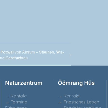
 Pott­wal von Amrum – Stau­nen, Wis­
und Geschichten
Natur­zen­trum
Ööm­rang Hüs
→ Kon­takt
→ Kon­takt
→ Ter­mi­ne
→ Frie­si­sches Leben
Führungen
→ Son­der­aus­stel­lung