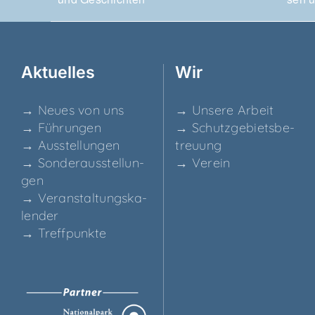
Aktu­el­les
Wir
→ Neu­es von uns
→ Unse­re Arbeit
→ Füh­run­gen
→ Schutz­ge­biets­be­
→ Aus­stel­lun­gen
treu­ung
→ Son­der­aus­stel­lun­
→ Ver­ein
gen
→ Ver­an­stal­tungs­ka­
len­der
→ Treff­punk­te