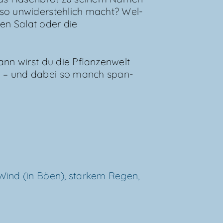
o unwi­der­steh­lich macht? Wel­
­nen Salat oder die
ann wirst du die Pflan­zen­welt
 – und dabei so manch span­
 Wind (in Böen), star­kem Regen,