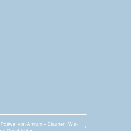
 Pott­wal von Amrum – Stau­nen, Wis­
und Geschichten