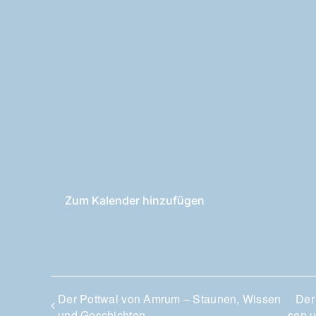
Zum Kalender hinzufügen
Der Pott­wal von Amrum – Stau­nen, Wis­sen
Der
und Geschichten
sen 