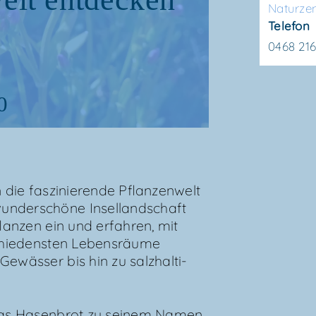
Natur­ze
Telefon
0468 21
0
ie fas­zi­nie­ren­de Pflan­zen­welt
der­schö­ne Insel­land­schaft
flan­zen ein und erfah­ren, mit
­schie­dens­ten Lebens­räu­me
ewäs­ser bis hin zu salz­hal­ti­
das Hasen­brot zu sei­nem Namen