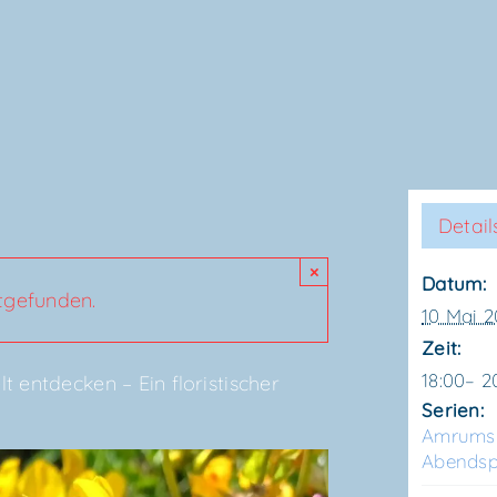
Detail
×
Datum:
ttgefunden.
10 Mai 
Zeit:
18:00– 2
ent­de­cken – Ein flo­ris­ti­scher
Serien:
Amrums Pf
Abendsp