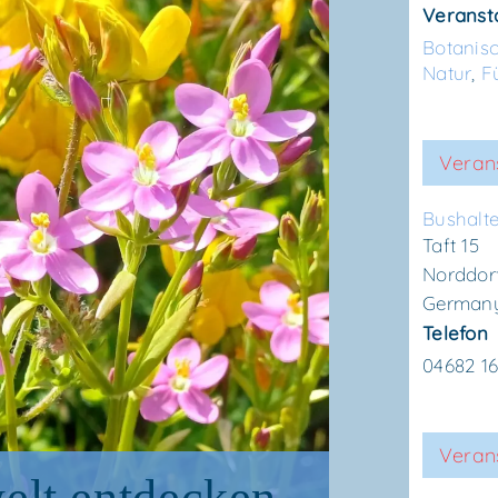
Veranst
Botanis
Natur
,
F
Veran
Bus­hal­te
Taft 15
Norddor
German
Telefon
04682 1
Verans
lt ent­de­cken