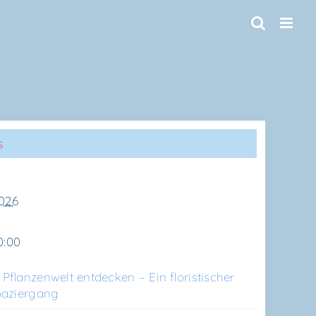
s
2026
0:00
lan­zen­welt ent­de­cken – Ein flo­ris­ti­scher
aziergang