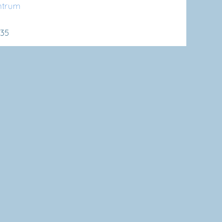
n­trum
635