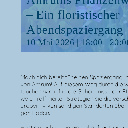
– Ein flo­ris­ti­scher
Abendspaziergang
10 Mai 2026 | 18:00
–
20:0
Mach dich bereit für einen Spa­zier­gang in d
von Amrum! Auf die­sem Weg durch die wun­
tau­chen wir tief in die Geheim­nis­se der P
welch raf­fi­nier­ten Stra­te­gien sie die ver
erobern – von san­di­gen Stand­or­ten über G
gen Böden.
Hast du dich schon ein­mal gefragt, wie 