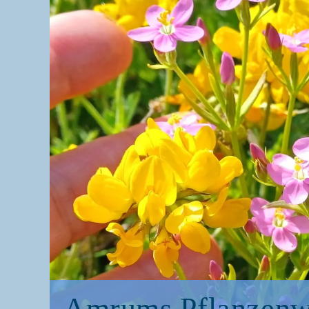
Amrums Pflan­zen­we