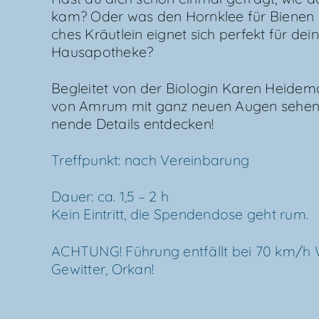
kam? Oder was den Horn­klee für Bie­nen s
ches Kräut­lein eig­net sich per­fekt für dei
Hausapotheke?
Beglei­tet von der Bio­lo­gin Karen Hei­de­m
von Amrum mit ganz neu­en Augen sehen
nen­de Details entdecken!
Treff­punkt: nach Vereinbarung
Dau­er: ca. 1,5 – 2 h
Kein Ein­tritt, die Spen­den­do­se geht rum.
ACH­TUNG! Füh­rung ent­fällt bei 70 km/​h
Gewit­ter, Orkan!