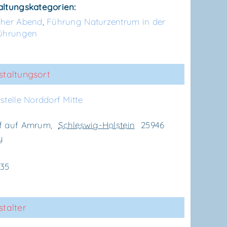
altungskategorien:
cher Abend
,
Führung Naturzentrum in der
ührungen
staltungsort
­stel­le Nord­dorf Mitte
f auf Amrum
,
Schleswig-Holstein
25946
y
635
talter