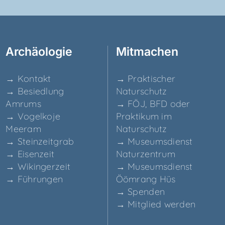
Archäo­lo­gie
Mit­ma­chen
→ Kon­takt
→ Prak­ti­scher
→ Besied­lung
Naturschutz
Amrums
→ FÖJ, BFD oder
→ Vogel­ko­je
Prak­ti­kum im
Meeram
Naturschutz
→ Stein­zeit­grab
→ Muse­ums­dienst
→ Eisen­zeit
Naturzentrum
→ Wikin­ger­zeit
→ Muse­ums­dienst
→ Füh­run­gen
Ööm­rang Hüs
→ Spen­den
→ Mit­glied werden