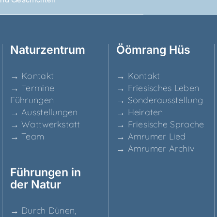
Natur­zen­trum
Ööm­rang Hüs
→ Kon­takt
→ Kon­takt
→ Ter­mi­ne
→ Frie­si­sches Leben
Führungen
→ Son­der­aus­stel­lung
→ Aus­stel­lun­gen
→ Hei­ra­ten
→ Watt­werk­statt
→ Frie­si­sche Sprache
→ Team
→ Amru­mer Lied
→ Amru­mer Archiv
Füh­run­gen in
der Natur
→ Durch Dünen,