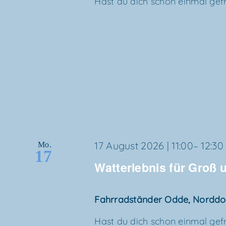
Hast du dich schon ein­mal gefra
17 August 2026 | 11:00
–
12:30
Mo.
17
Wat­t­er­leb­nis für Groß
Fahr­rad­stän­der Odde, Nordd
Hast du dich schon ein­mal gefra