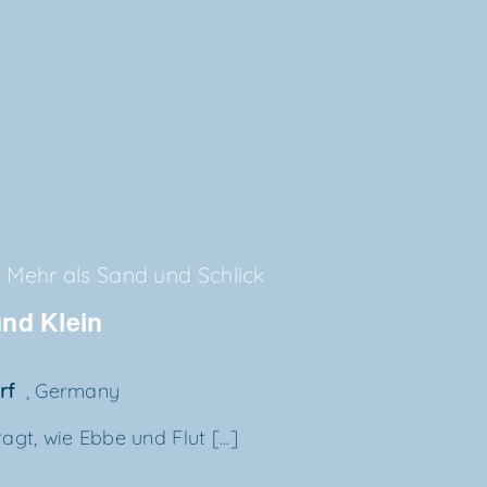
Mehr als Sand und Schlick
 und Klein
orf
, Germany
gt, wie Ebbe und Flut [...]