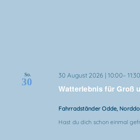
30 August 2026 | 10:00
–
11:3
So.
30
Wat­t­er­leb­nis für Groß
Fahr­rad­stän­der Odde, Nordd
Hast du dich schon ein­mal gefra