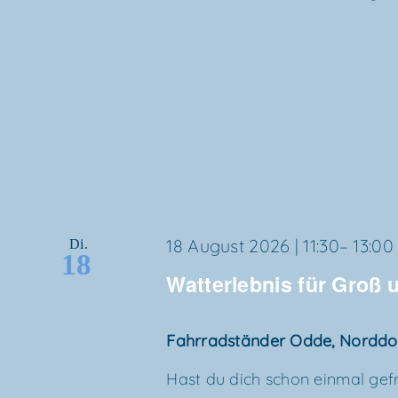
18 August 2026 | 11:30
–
13:00
Di.
18
Wat­t­er­leb­nis für Groß
Fahr­rad­stän­der Odde, Nordd
Hast du dich schon ein­mal gefra