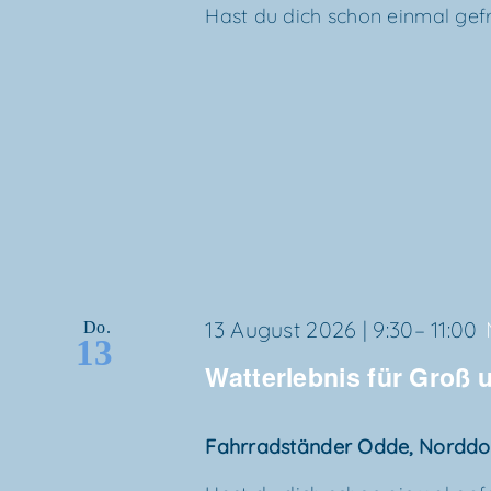
Hast du dich schon ein­mal gefra
13 August 2026 | 9:30
–
11:00
Do.
13
Wat­t­er­leb­nis für Groß
Fahr­rad­stän­der Odde, Nordd