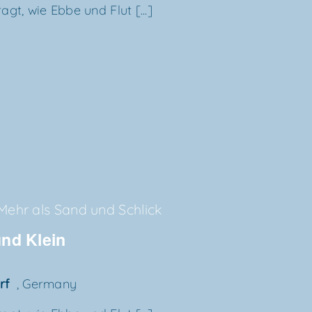
gt, wie Ebbe und Flut [...]
Mehr als Sand und Schlick
 und Klein
orf
, Germany