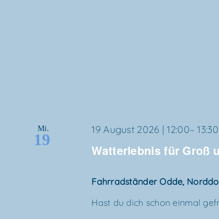
19 August 2026 | 12:00
–
13:30
Mi.
19
Wat­t­er­leb­nis für Groß
Fahr­rad­stän­der Odde, Nordd
Hast du dich schon ein­mal gefra