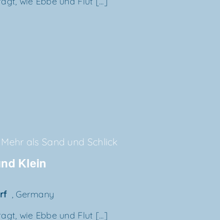
gt, wie Ebbe und Flut [...]
Mehr als Sand und Schlick
 und Klein
orf
, Germany
gt, wie Ebbe und Flut [...]