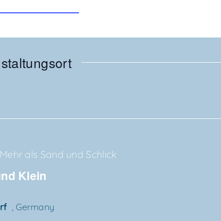
​5​0​5​0​0​5​1​1​2​6​0​2​0​5​_​w​.​pdf
nstaltungsort
Mehr als Sand und Schlick
 und Klein
orf
, Germany