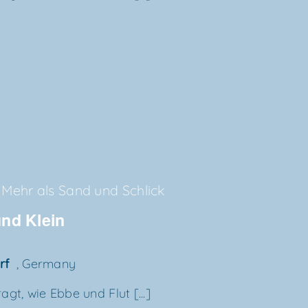
Mehr als Sand und Schlick
 und Klein
orf
, Germany
gt, wie Ebbe und Flut [...]