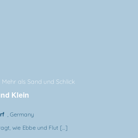
Mehr als Sand und Schlick
 und Klein
orf
, Germany
gt, wie Ebbe und Flut [...]