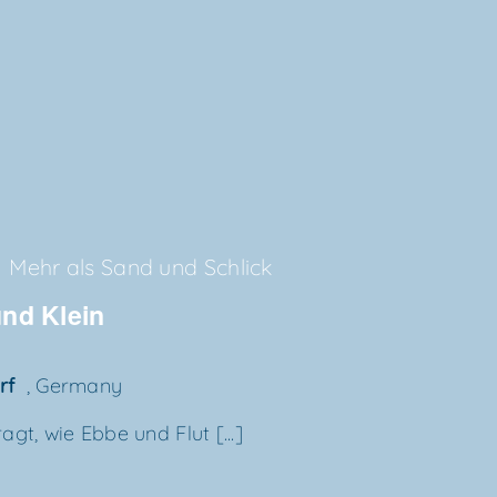
0
Mehr als Sand und Schlick
 und Klein
orf
, Germany
gt, wie Ebbe und Flut [...]