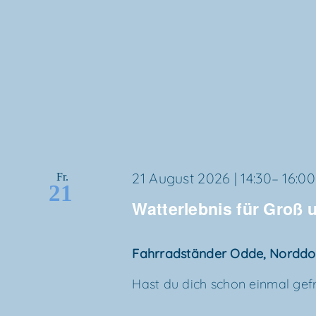
21 August 2026 | 14:30
–
16:00
Fr.
21
Wat­t­er­leb­nis für Groß
Fahr­rad­stän­der Odde, Nordd
Hast du dich schon ein­mal gefra