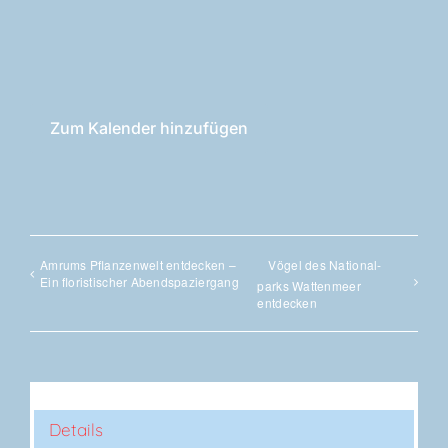
Zum Kalender hinzufügen
Amrums Pflan­zen­welt ent­de­cken –
Vögel des Natio­nal­
Ein flo­ris­ti­scher Abendspaziergang
parks Wat­ten­meer
entdecken
Details