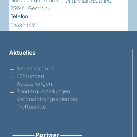
Norddorf auf Amrum
,
Schleswig-Holstein
25946
Germany
Telefon
04682 1635
Aktu­el­les
→ Neu­es von uns
→ Füh­run­gen
→ Aus­stel­lun­gen
→ Son­der­aus­stel­lun­gen
→ Ver­an­stal­tungs­ka­len­der
→ Treff­punk­te