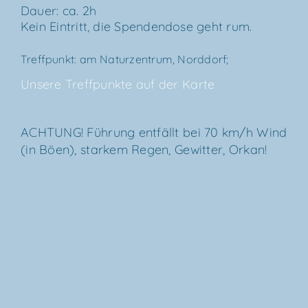
Dau­er: ca. 2h
Kein Ein­tritt, die Spen­den­do­se geht rum.
Treff­punkt: am Natur­zen­trum, Norddorf;
Unse­re Treff­punk­te auf der Karte
ACH­TUNG! Füh­rung ent­fällt bei 70 km/​h Wind
(in Böen), star­kem Regen, Gewit­ter, Orkan!