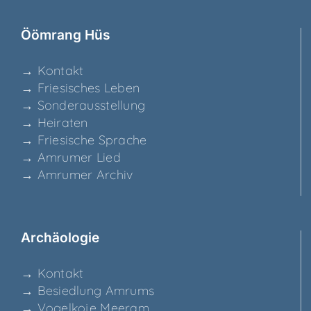
Ööm­rang Hüs
→ Kon­takt
→ Frie­si­sches Leben
→ Son­der­aus­stel­lung
→ Hei­ra­ten
→ Frie­si­sche Sprache
→ Amru­mer Lied
→ Amru­mer Archiv
Archäo­lo­gie
→ Kon­takt
→ Besied­lung Amrums
→ Vogel­ko­je Meeram