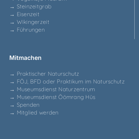
→ Stein­zeit­grab
→ Eisen­zeit
→ Wikin­ger­zeit
→ Füh­run­gen
Mit­ma­chen
→ Prak­ti­scher Naturschutz
→ FÖJ, BFD oder Prak­ti­kum im Naturschutz
→ Muse­ums­dienst Naturzentrum
→ Muse­ums­dienst Ööm­rang Hüs
→ Spen­den
→ Mit­glied werden