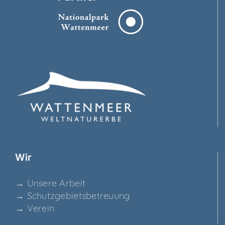
Wir
→ Unse­re Arbeit
→ Schutz­ge­biets­be­treu­ung
→ Ver­ein