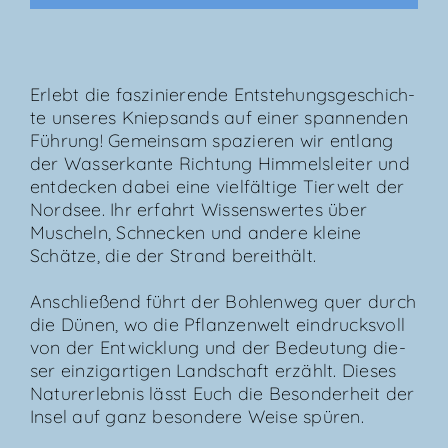
Erlebt die fas­zi­nie­ren­de Ent­ste­hungs­ge­schich­
te unse­res Kniep­sands auf einer span­nen­den
Füh­rung! Gemein­sam spa­zie­ren wir ent­lang
der Was­ser­kan­te Rich­tung Him­mels­lei­ter und
ent­de­cken dabei eine viel­fäl­ti­ge Tier­welt der
Nord­see. Ihr erfahrt Wis­sens­wer­tes über
Muscheln, Schne­cken und ande­re klei­ne
Schät­ze, die der Strand bereithält.
Anschlie­ßend führt der Boh­len­weg quer durch
die Dünen, wo die Pflan­zen­welt ein­drucks­voll
von der Ent­wick­lung und der Bedeu­tung die­
ser ein­zig­ar­ti­gen Land­schaft erzählt. Die­ses
Natur­er­leb­nis lässt Euch die Beson­der­heit der
Insel auf ganz beson­de­re Wei­se spüren.