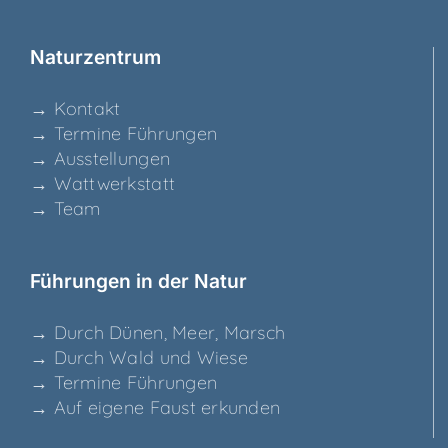
Natur­zen­trum
→ Kon­takt
→ Ter­mi­ne Führungen
→ Aus­stel­lun­gen
→ Watt­werk­statt
→ Team
Füh­run­gen in der Natur
→ Durch Dünen, Meer, Marsch
→ Durch Wald und Wiese
→ Ter­mi­ne Führungen
→ Auf eige­ne Faust erkunden