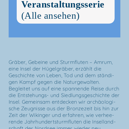
Veranstaltungsserie
(Alle ansehen)
Grä­ber, Gebei­ne und Sturm­flu­ten – Amrum,
eine Insel der Hügel­grä­ber, erzählt die
Geschich­te von Leben, Tod und dem stän­di­
gen Kampf gegen die Natur­ge­wal­ten.
Beglei­tet uns auf eine span­nen­de Rei­se durch
die Ent­s­te­hungs- und Sied­lungs­ge­schich­te der
Insel. Gemein­sam ent­de­cken wir archäo­lo­gi­
sche Zeug­nis­se aus der Bron­ze­zeit bis hin zur
Zeit der Wikin­ger und erfah­ren, wie ver­hee­
ren­de Jahr­hun­dert­s­turm­flu­ten die Insel­land­
schaft der Nord­see immer wie­der neu