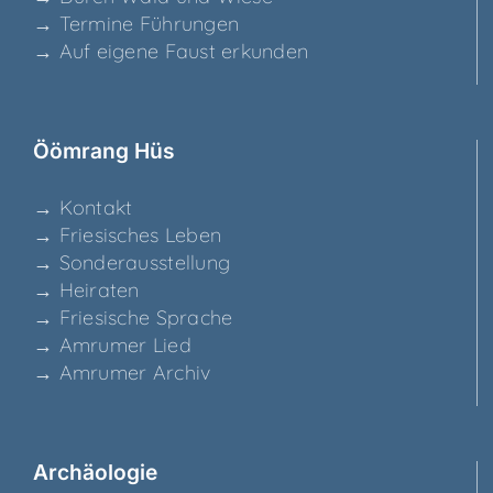
→ Ter­mi­ne Führungen
→ Auf eige­ne Faust erkunden
Ööm­rang Hüs
→ Kon­takt
→ Frie­si­sches Leben
→ Son­der­aus­stel­lung
→ Hei­ra­ten
→ Frie­si­sche Sprache
→ Amru­mer Lied
→ Amru­mer Archiv
Archäo­lo­gie