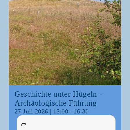
Geschich­te unter Hügeln –
Archäo­lo­gi­sche Führung
27 Juli 2026 | 15:00
–
16:30