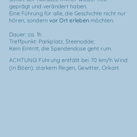
geprägt und ver­än­dert haben.
Eine Füh­rung für alle, die Geschich­te nicht nur
hören, son­dern
vor Ort erle­ben
möch­ten.
Dau­er: ca. 1h
Treff­punkt: Park­platz, Stee­nod­de;
Kein Ein­tritt, die Spen­den­do­se geht rum.
ACH­TUNG! Füh­rung ent­fällt bei 70 km/​h Wind
(in Böen), star­kem Regen, Gewit­ter, Orkan!