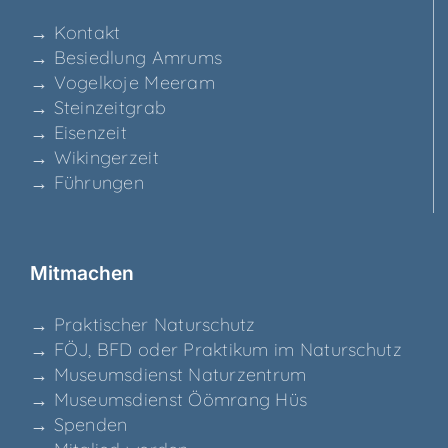
→ Kon­takt
→ Besied­lung Amrums
→ Vogel­ko­je Meeram
→ Stein­zeit­grab
→ Eisen­zeit
→ Wikin­ger­zeit
→ Füh­run­gen
Mit­ma­chen
→ Prak­ti­scher Naturschutz
→ FÖJ, BFD oder Prak­ti­kum im Naturschutz
→ Muse­ums­dienst Naturzentrum
→ Muse­ums­dienst Ööm­rang Hüs
→ Spen­den