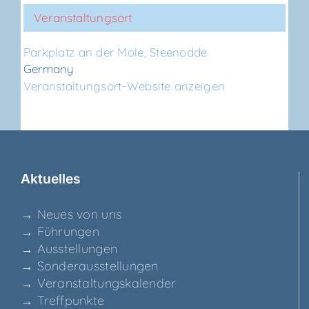
Veranstaltungsort
Park­platz an der Mole, Steenodde
Germany
Veranstaltungsort-Website anzeigen
Aktu­el­les
→ Neu­es von uns
→ Füh­run­gen
→ Aus­stel­lun­gen
→ Son­der­aus­stel­lun­gen
→ Ver­an­stal­tungs­ka­len­der
→ Treff­punk­te