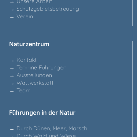
→ Unse­re Arbeit
→ Schutz­ge­biets­be­treu­ung
→ Ver­ein
Natur­zen­trum
→ Kon­takt
→ Ter­mi­ne Führungen
→ Aus­stel­lun­gen
→ Watt­werk­statt
→ Team
Füh­run­gen in der Natur
→ Durch Dünen, Meer, Marsch
→ Durch Wald und Wiese