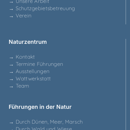
→ Unse­re Arbeit
→ Schutz­ge­biets­be­treu­ung
→ Ver­ein
Natur­zen­trum
→ Kon­takt
→ Ter­mi­ne Führungen
→ Aus­stel­lun­gen
→ Watt­werk­statt
→ Team
Füh­run­gen in der Natur
→ Durch Dünen, Meer, Marsch
→ Durch Wald und Wiese