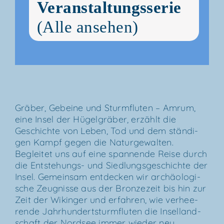
Veranstaltungsserie
(Alle ansehen)
Grä­ber, Gebei­ne und Sturm­flu­ten – Amrum,
eine Insel der Hügel­grä­ber, erzählt die
Geschich­te von Leben, Tod und dem stän­di­
gen Kampf gegen die Natur­ge­wal­ten.
Beglei­tet uns auf eine span­nen­de Rei­se durch
die Ent­s­te­hungs- und Sied­lungs­ge­schich­te der
Insel. Gemein­sam ent­de­cken wir archäo­lo­gi­
sche Zeug­nis­se aus der Bron­ze­zeit bis hin zur
Zeit der Wikin­ger und erfah­ren, wie ver­hee­
ren­de Jahr­hun­dert­s­turm­flu­ten die Insel­land­
schaft der Nord­see immer wie­der neu