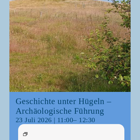
Geschich­te unter Hügeln –
Archäo­lo­gi­sche Führung
23 Juli 2026 | 11:00
–
12:30