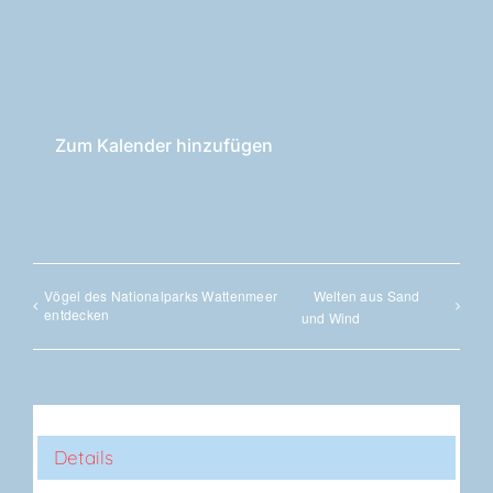
Zum Kalender hinzufügen
Vögel des Natio­nal­parks Wat­ten­meer
Wel­ten aus Sand
entdecken
und Wind
Details