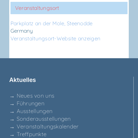
Veranstaltungsort
Park­platz an der Mole, Steenodde
Germany
Veranstaltungsort-Website anzeigen
Aktu­el­les
→ Neu­es von uns
→ Füh­run­gen
→ Aus­stel­lun­gen
→ Son­der­aus­stel­lun­gen
→ Ver­an­stal­tungs­ka­len­der
→ Treff­punk­te