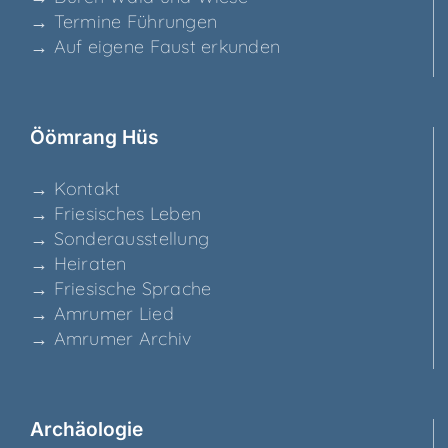
→ Ter­mi­ne Führungen
→ Auf eige­ne Faust erkunden
Ööm­rang Hüs
→ Kon­takt
→ Frie­si­sches Leben
→ Son­der­aus­stel­lung
→ Hei­ra­ten
→ Frie­si­sche Sprache
→ Amru­mer Lied
→ Amru­mer Archiv
Archäo­lo­gie