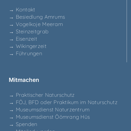
→ Kon­takt
→ Besied­lung Amrums
→ Vogel­ko­je Meeram
→ Stein­zeit­grab
→ Eisen­zeit
→ Wikin­ger­zeit
→ Füh­run­gen
Mit­ma­chen
→ Prak­ti­scher Naturschutz
→ FÖJ, BFD oder Prak­ti­kum im Naturschutz
→ Muse­ums­dienst Naturzentrum
→ Muse­ums­dienst Ööm­rang Hüs
→ Spen­den