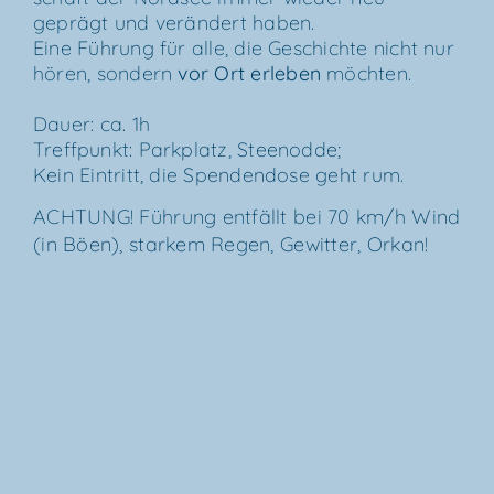
geprägt und ver­än­dert haben.
Eine Füh­rung für alle, die Geschich­te nicht nur
hören, son­dern
vor Ort erle­ben
möch­ten.
Dau­er: ca. 1h
Treff­punkt: Park­platz, Stee­nod­de;
Kein Ein­tritt, die Spen­den­do­se geht rum.
ACH­TUNG! Füh­rung ent­fällt bei 70 km/​h Wind
(in Böen), star­kem Regen, Gewit­ter, Orkan!