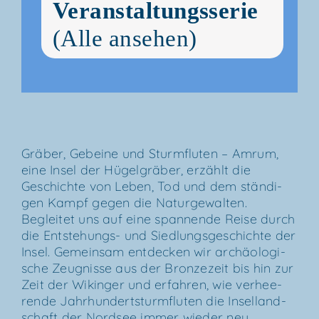
Veranstaltungsserie
(Alle ansehen)
Grä­ber, Gebei­ne und Sturm­flu­ten – Amrum,
eine Insel der Hügel­grä­ber, erzählt die
Geschich­te von Leben, Tod und dem stän­di­
gen Kampf gegen die Natur­ge­wal­ten.
Beglei­tet uns auf eine span­nen­de Rei­se durch
die Ent­s­te­hungs- und Sied­lungs­ge­schich­te der
Insel. Gemein­sam ent­de­cken wir archäo­lo­gi­
sche Zeug­nis­se aus der Bron­ze­zeit bis hin zur
Zeit der Wikin­ger und erfah­ren, wie ver­hee­
ren­de Jahr­hun­dert­s­turm­flu­ten die Insel­land­
schaft der Nord­see immer wie­der neu