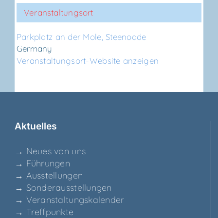
Veranstaltungsort
Park­platz an der Mole, Steenodde
Germany
Veranstaltungsort-Website anzeigen
Aktu­el­les
→ Neu­es von uns
→ Füh­run­gen
→ Aus­stel­lun­gen
→ Son­der­aus­stel­lun­gen
→ Ver­an­stal­tungs­ka­len­der
→ Treff­punk­te