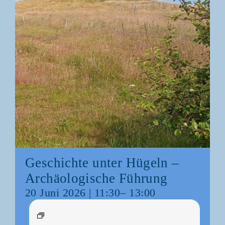
Geschich­te unter Hügeln –
Archäo­lo­gi­sche Führung
20 Juni 2026 | 11:30
–
13:00