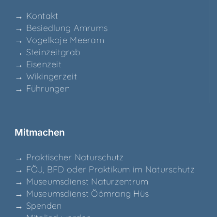
→ Kon­takt
→ Besied­lung Amrums
→ Vogel­ko­je Meeram
→ Stein­zeit­grab
→ Eisen­zeit
→ Wikin­ger­zeit
→ Füh­run­gen
Mit­ma­chen
→ Prak­ti­scher Naturschutz
→ FÖJ, BFD oder Prak­ti­kum im Naturschutz
→ Muse­ums­dienst Naturzentrum
→ Muse­ums­dienst Ööm­rang Hüs
→ Spen­den