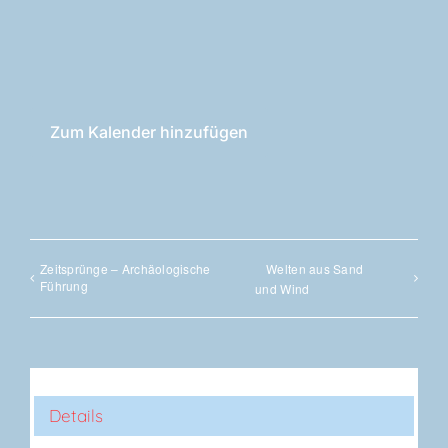
Zum Kalender hinzufügen
Zeit­sprün­ge – Archäo­lo­gi­sche
Wel­ten aus Sand
Führung
und Wind
Details