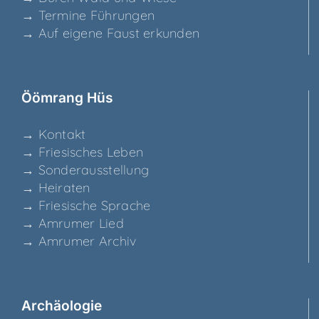
→ Ter­mi­ne Führungen
→ Auf eige­ne Faust erkunden
Ööm­rang Hüs
→ Kon­takt
→ Frie­si­sches Leben
→ Son­der­aus­stel­lung
→ Hei­ra­ten
→ Frie­si­sche Sprache
→ Amru­mer Lied
→ Amru­mer Archiv
Archäo­lo­gie