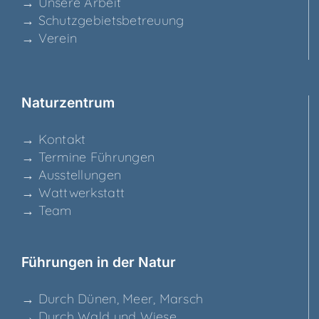
→ Unse­re Arbeit
→ Schutz­ge­biets­be­treu­ung
→ Ver­ein
Natur­zen­trum
→ Kon­takt
→ Ter­mi­ne Führungen
→ Aus­stel­lun­gen
→ Watt­werk­statt
→ Team
Füh­run­gen in der Natur
→ Durch Dünen, Meer, Marsch
→ Durch Wald und Wiese