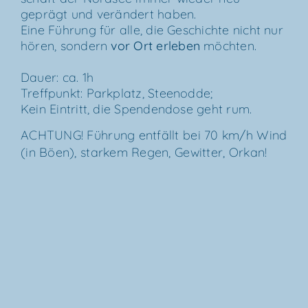
geprägt und ver­än­dert haben.
Eine Füh­rung für alle, die Geschich­te nicht nur
hören, son­dern
vor Ort erle­ben
möch­ten.
Dau­er: ca. 1h
Treff­punkt: Park­platz, Stee­nod­de;
Kein Ein­tritt, die Spen­den­do­se geht rum.
ACH­TUNG! Füh­rung ent­fällt bei 70 km/​h Wind
(in Böen), star­kem Regen, Gewit­ter, Orkan!