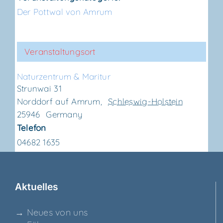
Der Pottwal von Amrum
Veranstaltungsort
Natur­zen­trum & Maritur
Strunwai 31
Norddorf auf Amrum
,
Schleswig-Holstein
25946
Germany
Telefon
04682 1635
Aktu­el­les
→ Neu­es von uns