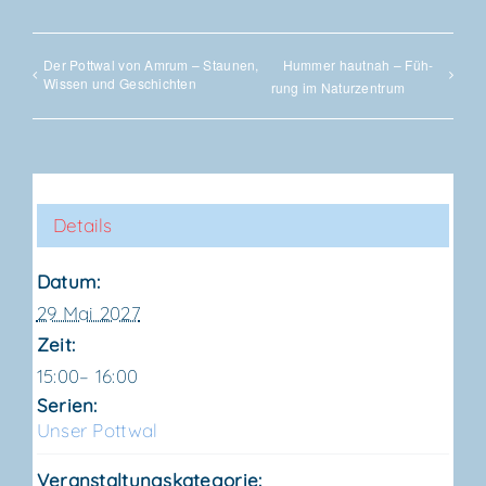
Der Pott­wal von Amrum – Stau­nen,
Hum­mer haut­nah – Füh­
Wis­sen und Geschichten
rung im Naturzentrum
Details
Datum:
29 Mai 2027
Zeit:
15:00– 16:00
Serien:
Unser Pott­wal
Veranstaltungskategorie: