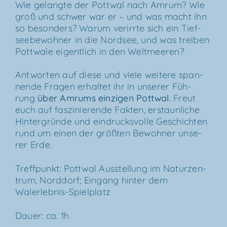
Wie gelang­te der Pott­wal nach Amrum? Wie
groß und schwer war er – und was macht ihn
so beson­ders? War­um ver­irr­te sich ein Tief­
see­be­woh­ner in die Nord­see, und was trei­ben
Pott­wa­le eigent­lich in den Weltmeeren?
Ant­wor­ten auf die­se und vie­le wei­te­re span­
nen­de Fra­gen erhal­tet ihr in unse­rer Füh­
rung
über
Amrums ein­zi­gen Pott­wal
.
Freut
euch auf fas­zi­nie­ren­de Fak­ten, erstaun­li­che
Hin­ter­grün­de und ein­drucks­vol­le Geschich­ten
rund um einen der größ­ten Bewoh­ner unse­
rer Erde.
Treff­punkt: Pott­wal Aus­stel­lung im Natur­zen­
trum, Nord­dorf; Ein­gang hin­ter dem
Walerlebnis-Spielplatz
Dau­er: ca. 1h