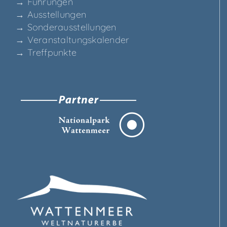
→ Füh­run­gen
→ Aus­stel­lun­gen
→ Son­der­aus­stel­lun­gen
→ Ver­an­stal­tungs­ka­len­der
→ Treff­punk­te