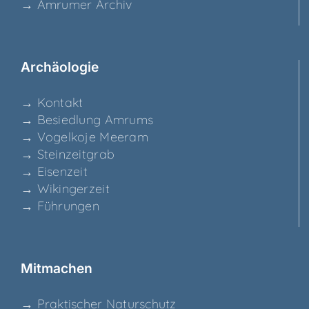
→ Amru­mer Archiv
Archäo­lo­gie
→ Kon­takt
→ Besied­lung Amrums
→ Vogel­ko­je Meeram
→ Stein­zeit­grab
→ Eisen­zeit
→ Wikin­ger­zeit
→ Füh­run­gen
Mit­ma­chen
→ Prak­ti­scher Naturschutz