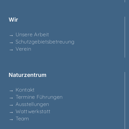
Wir
→ Unse­re Arbeit
→ Schutz­ge­biets­be­treu­ung
→ Ver­ein
Natur­zen­trum
→ Kon­takt
→ Ter­mi­ne Führungen
→ Aus­stel­lun­gen
→ Watt­werk­statt
→ Team