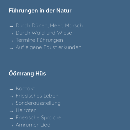
Füh­run­gen in der Natur
→ Durch Dünen, Meer, Marsch
→ Durch Wald und Wiese
→ Ter­mi­ne Führungen
→ Auf eige­ne Faust erkunden
Ööm­rang Hüs
→ Kon­takt
→ Frie­si­sches Leben
→ Son­der­aus­stel­lung
→ Hei­ra­ten
→ Frie­si­sche Sprache
→ Amru­mer Lied