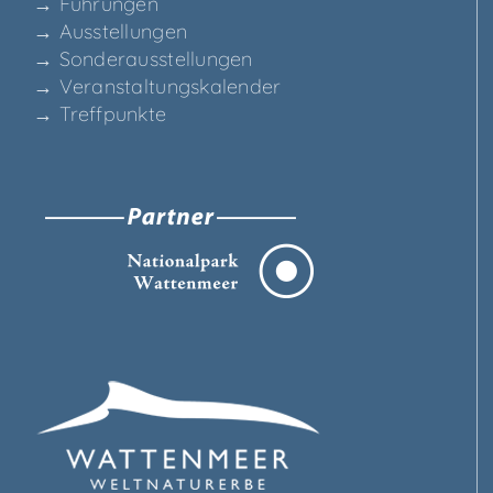
→ Füh­run­gen
→ Aus­stel­lun­gen
→ Son­der­aus­stel­lun­gen
→ Ver­an­stal­tungs­ka­len­der
→ Treff­punk­te