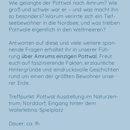
Wie gelang­te der Pott­wal nach Amrum? Wie
groß und schwer war er – und was macht ihn
so beson­ders? War­um ver­irr­te sich ein Tief­
see­be­woh­ner in die Nord­see, und was trei­ben
Pott­wa­le eigent­lich in den Weltmeeren?
Ant­wor­ten auf die­se und vie­le wei­te­re span­
nen­de Fra­gen erhal­tet ihr in unse­rer Füh­
rung
über
Amrums ein­zi­gen Pott­wal
.
Freut
euch auf fas­zi­nie­ren­de Fak­ten, erstaun­li­che
Hin­ter­grün­de und ein­drucks­vol­le Geschich­ten
rund um einen der größ­ten Bewoh­ner unse­
rer Erde.
Treff­punkt: Pott­wal Aus­stel­lung im Natur­zen­
trum, Nord­dorf; Ein­gang hin­ter dem
Walerlebnis-Spielplatz
Dau­er: ca. 1h