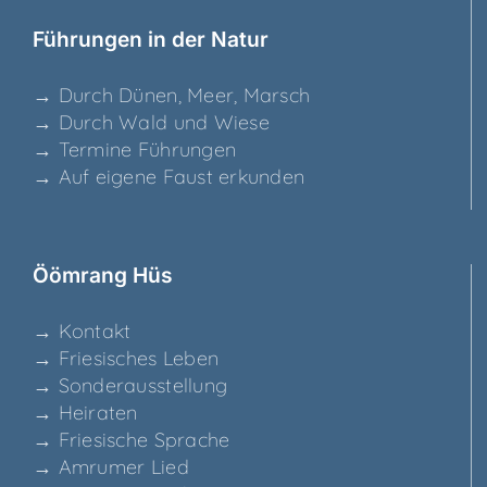
Füh­run­gen in der Natur
→ Durch Dünen, Meer, Marsch
→ Durch Wald und Wiese
→ Ter­mi­ne Führungen
→ Auf eige­ne Faust erkunden
Ööm­rang Hüs
→ Kon­takt
→ Frie­si­sches Leben
→ Son­der­aus­stel­lung
→ Hei­ra­ten
→ Frie­si­sche Sprache
→ Amru­mer Lied