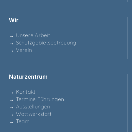
Wir
→ Unse­re Arbeit
→ Schutz­ge­biets­be­treu­ung
→ Ver­ein
Natur­zen­trum
→ Kon­takt
→ Ter­mi­ne Führungen
→ Aus­stel­lun­gen
→ Watt­werk­statt
→ Team