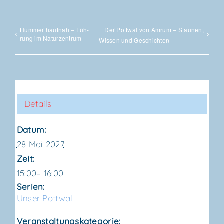
Hum­mer haut­nah – Füh­
Der Pott­wal von Amrum – Stau­nen,
rung im Naturzentrum
Wis­sen und Geschichten
Details
Datum:
28 Mai 2027
Zeit:
15:00– 16:00
Serien:
Unser Pott­wal
Veranstaltungskategorie: