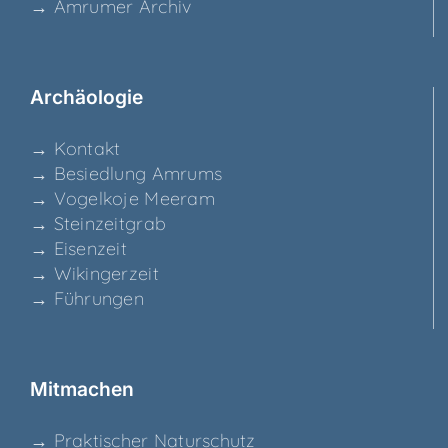
→ Amru­mer Archiv
Archäo­lo­gie
→ Kon­takt
→ Besied­lung Amrums
→ Vogel­ko­je Meeram
→ Stein­zeit­grab
→ Eisen­zeit
→ Wikin­ger­zeit
→ Füh­run­gen
Mit­ma­chen
→ Prak­ti­scher Naturschutz