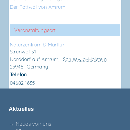
Der Pottwal von Amrum
Veranstaltungsort
Natur­zen­trum & Maritur
Strunwai 31
Norddorf auf Amrum
,
Schleswig-Holstein
25946
Germany
Telefon
04682 1635
Aktu­el­les
→ Neu­es von uns