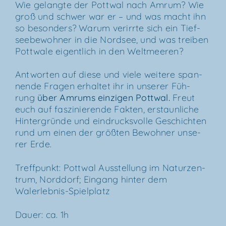
Wie gelang­te der Pott­wal nach Amrum? Wie
groß und schwer war er – und was macht ihn
so beson­ders? War­um ver­irr­te sich ein Tief­
see­be­woh­ner in die Nord­see, und was trei­ben
Pott­wa­le eigent­lich in den Weltmeeren?
Ant­wor­ten auf die­se und vie­le wei­te­re span­
nen­de Fra­gen erhal­tet ihr in unse­rer Füh­
rung
über
Amrums ein­zi­gen Pott­wal
.
Freut
euch auf fas­zi­nie­ren­de Fak­ten, erstaun­li­che
Hin­ter­grün­de und ein­drucks­vol­le Geschich­ten
rund um einen der größ­ten Bewoh­ner unse­
rer Erde.
Treff­punkt: Pott­wal Aus­stel­lung im Natur­zen­
trum, Nord­dorf; Ein­gang hin­ter dem
Walerlebnis-Spielplatz
Dau­er: ca. 1h