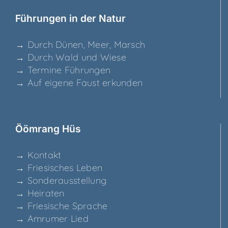
Füh­run­gen in der Natur
→ Durch Dünen, Meer, Marsch
→ Durch Wald und Wiese
→ Ter­mi­ne Führungen
→ Auf eige­ne Faust erkunden
Ööm­rang Hüs
→ Kon­takt
→ Frie­si­sches Leben
→ Son­der­aus­stel­lung
→ Hei­ra­ten
→ Frie­si­sche Sprache
→ Amru­mer Lied