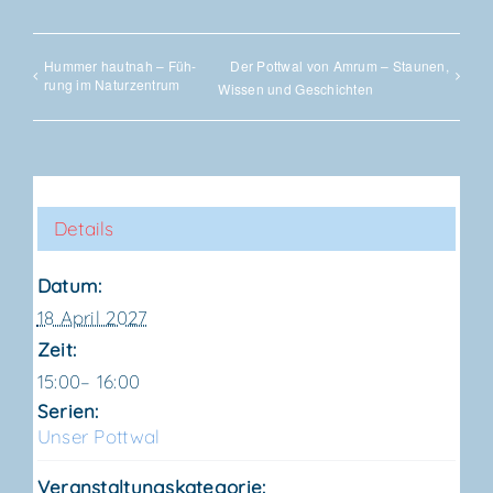
Hum­mer haut­nah – Füh­
Der Pott­wal von Amrum – Stau­nen,
rung im Naturzentrum
Wis­sen und Geschichten
Details
Datum:
18 April 2027
Zeit:
15:00– 16:00
Serien:
Unser Pott­wal
Veranstaltungskategorie: