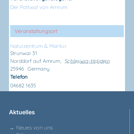
Der Pottwal von Amrum
Veranstaltungsort
Natur­zen­trum & Maritur
Strunwai 31
Norddorf auf Amrum
,
Schleswig-Holstein
25946
Germany
Telefon
04682 1635
Aktu­el­les
→ Neu­es von uns