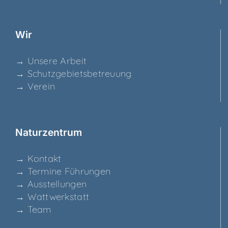
Wir
→ Unse­re Arbeit
→ Schutz­ge­biets­be­treu­ung
→ Ver­ein
Natur­zen­trum
→ Kon­takt
→ Ter­mi­ne Führungen
→ Aus­stel­lun­gen
→ Watt­werk­statt
→ Team