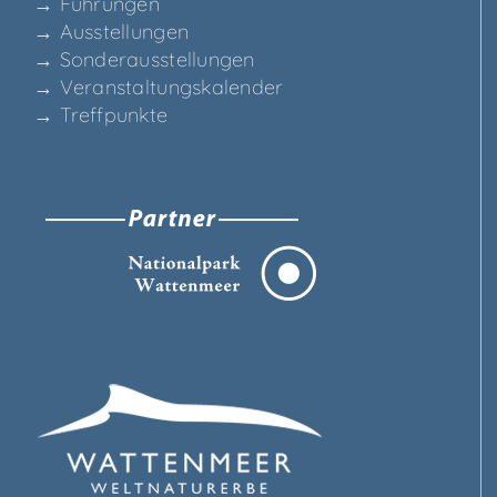
→ Füh­run­gen
→ Aus­stel­lun­gen
→ Son­der­aus­stel­lun­gen
→ Ver­an­stal­tungs­ka­len­der
→ Treff­punk­te