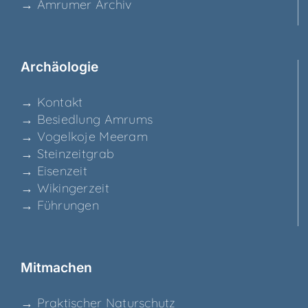
→ Amru­mer Archiv
Archäo­lo­gie
→ Kon­takt
→ Besied­lung Amrums
→ Vogel­ko­je Meeram
→ Stein­zeit­grab
→ Eisen­zeit
→ Wikin­ger­zeit
→ Füh­run­gen
Mit­ma­chen
→ Prak­ti­scher Naturschutz