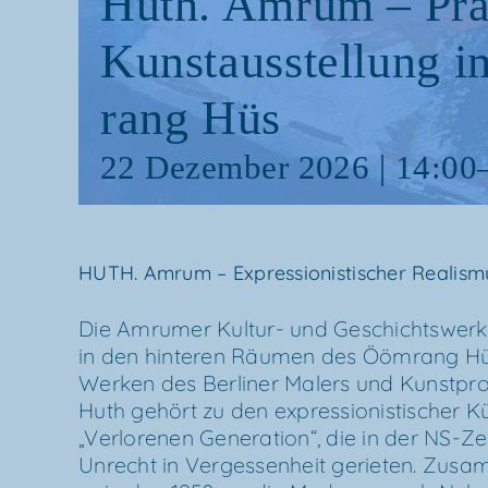
Huth. Amrum – Prä­se
Kunst­aus­stel­lung
rang Hüs
22 Dezem­ber 2026 | 14:00
HUTH. Amrum – Expres­sio­nis­ti­scher Realism
Die Amru­mer Kul­­tur- und Geschichts­werk­st
in den hin­te­ren Räu­men des Ööm­rang Hüs
Wer­ken des Ber­li­ner Malers und Kunst­pro
Huth gehört zu den expres­sio­nis­ti­scher Kü
„Ver­lo­re­nen Gene­ra­ti­on“, die in der NS-
Unrecht in Ver­ges­sen­heit gerie­ten. Zusa