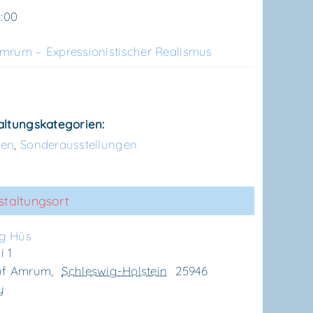
8:00
rum – Expres­sio­nis­ti­scher Realismus
altungskategorien:
gen
,
Sonderausstellungen
staltungsort
g Hüs
 1
uf Amrum
,
Schleswig-Holstein
25946
y