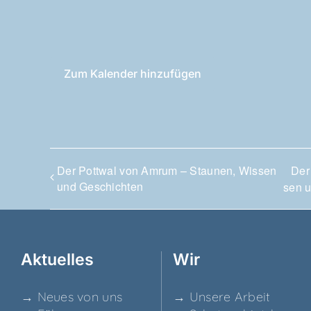
Zum Kalender hinzufügen
Der Pott­wal von Amrum – Stau­nen, Wis­sen
Der
und Geschichten
sen 
Aktu­el­les
Wir
→ Neu­es von uns
→ Unse­re Arbeit