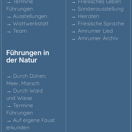
→ Ter­mi­ne
→ Frie­si­sches Leben
Führungen
→ Son­der­aus­stel­lung
→ Aus­stel­lun­gen
→ Hei­ra­ten
→ Watt­werk­statt
→ Frie­si­sche Sprache
→ Team
→ Amru­mer Lied
→ Amru­mer Archiv
Füh­run­gen in
der Natur
→ Durch Dünen,
Meer, Marsch
→ Durch Wald
und Wiese
→ Ter­mi­ne
Führungen
→ Auf eige­ne Faust
erkunden