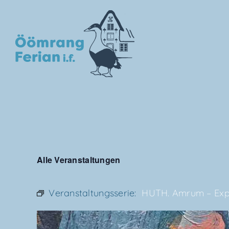
Skip
to
content
Alle Ver­an­stal­tun­gen
Veranstaltungsserie:
HUTH. Amrum – Expres