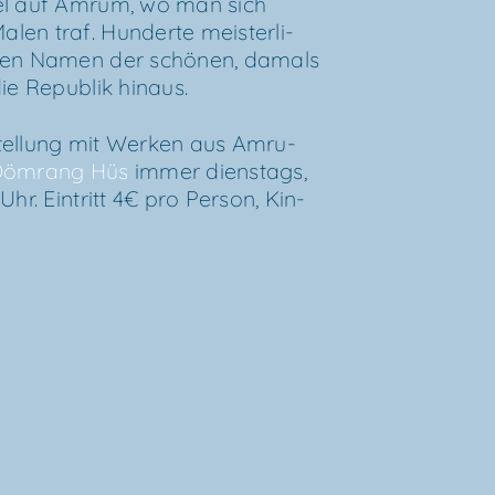
bel auf Amrum, wo man sich
n traf. Hun­der­te meis­ter­li­
n den Namen der schö­nen, damals
ie Repu­blik hinaus.
s­stel­lung mit Wer­ken aus Amru­
öm­rang Hüs
immer diens­tags,
hr. Ein­tritt 4€ pro Per­son, Kin­