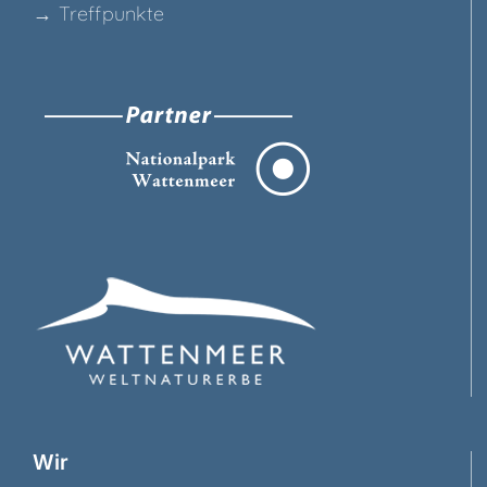
→ Treff­punk­te
Wir