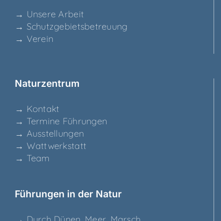
→ Unse­re Arbeit
→ Schutz­ge­biets­be­treu­ung
→ Ver­ein
Natur­zen­trum
→ Kon­takt
→ Ter­mi­ne Führungen
→ Aus­stel­lun­gen
→ Watt­werk­statt
→ Team
Füh­run­gen in der Natur
→ Durch Dünen, Meer, Marsch