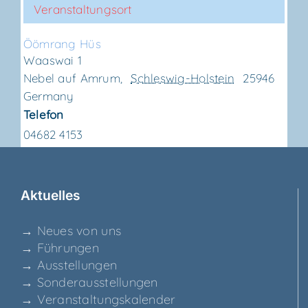
Veranstaltungsort
Ööm­rang Hüs
Waaswai 1
Nebel auf Amrum
,
Schleswig-Holstein
25946
Germany
Telefon
04682 4153
Aktu­el­les
→ Neu­es von uns
→ Füh­run­gen
→ Aus­stel­lun­gen
→ Son­der­aus­stel­lun­gen
→ Ver­an­stal­tungs­ka­len­der