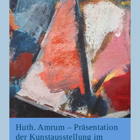
Huth. Amrum – Prä­sen­ta­ti­on
der Kunst­aus­stel­lung im