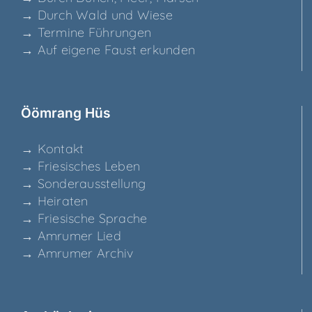
→ Durch Wald und Wiese
→ Ter­mi­ne Führungen
→ Auf eige­ne Faust erkunden
Ööm­rang Hüs
→ Kon­takt
→ Frie­si­sches Leben
→ Son­der­aus­stel­lung
→ Hei­ra­ten
→ Frie­si­sche Sprache
→ Amru­mer Lied
→ Amru­mer Archiv