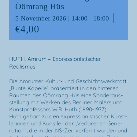
Ööm­rang Hüs
|
5 Novem­ber 2026 | 14:00
–
18:00
€4,00
HUTH. Amrum – Expres­sio­nis­ti­scher
Realismus
Die Amru­mer Kul­­tur- und Geschichts­werk­statt
„Bun­te Kapel­le“ prä­sen­tiert in den hin­te­ren
Räu­men des Ööm­rang Hüs eine Son­der­aus­
stel­lung mit Wer­ken des Ber­li­ner Malers und
Kunst­pro­fes­sors W.R. Huth (1890-1977).
Huth gehört zu den expres­sio­nis­ti­scher Künst­
le­rin­nen und Künst­ler der „Ver­lo­re­nen Gene­
ra­ti­on“, die in der NS-Zeit ver­femt wur­den und