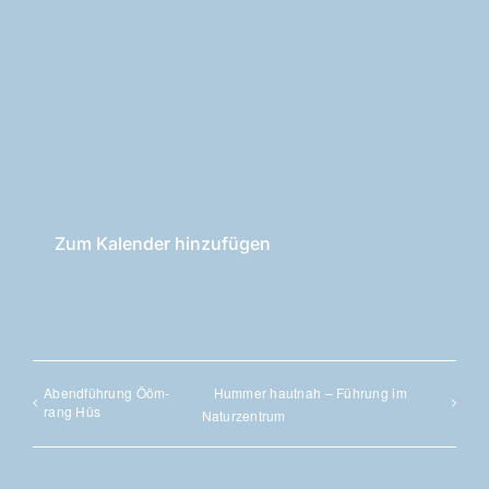
Zum Kalender hinzufügen
Abend­füh­rung Ööm­
Hum­mer haut­nah – Füh­rung im
rang Hüs
Naturzentrum