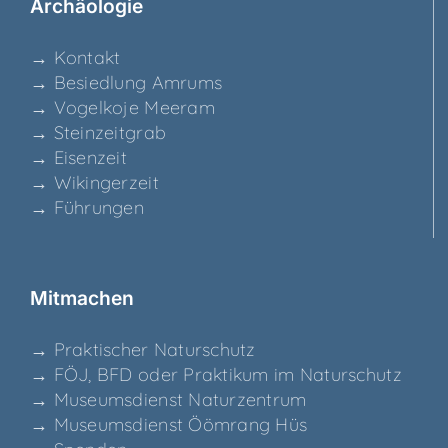
Archäo­lo­gie
→ Kon­takt
→ Besied­lung Amrums
→ Vogel­ko­je Meeram
→ Stein­zeit­grab
→ Eisen­zeit
→ Wikin­ger­zeit
→ Füh­run­gen
Mit­ma­chen
→ Prak­ti­scher Naturschutz
→ FÖJ, BFD oder Prak­ti­kum im Naturschutz
→ Muse­ums­dienst Naturzentrum
→ Muse­ums­dienst Ööm­rang Hüs