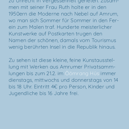
zu Unrecht in Ver­ges­sen­heit gerie­ten. Zusam­
men mit sei­ner Frau Ruth hol­te er in den
1950ern die Moder­ne nach Nebel auf Amrum,
wo man sich Som­mer für Som­mer in den Fer­
ein zum Malen traf. Hun­der­te meis­ter­li­cher
Kunst­wer­ke auf Post­kar­ten tru­gen den
Namen der schö­nen, damals vom Tou­ris­mus
wenig berühr­ten Insel in die Repu­blik hinaus.
Zu sehen ist die­se klei­ne, fei­ne Kunst­aus­stel­
lung mit Wer­ken aus Amru­mer Pri­vat­samm­
lun­gen bis zum 21.2. im
Ööm­rang Hüs
immer
diens­tags, mitt­wochs und don­ners­tags von 14
bis 18 Uhr. Ein­tritt 4€ pro Per­son, Kin­der und
Jugend­li­che bis 16 Jah­re frei.