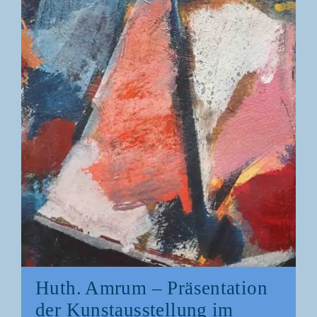
Huth. Amrum – Prä­sen­ta­ti­on
der Kunst­aus­stel­lung im