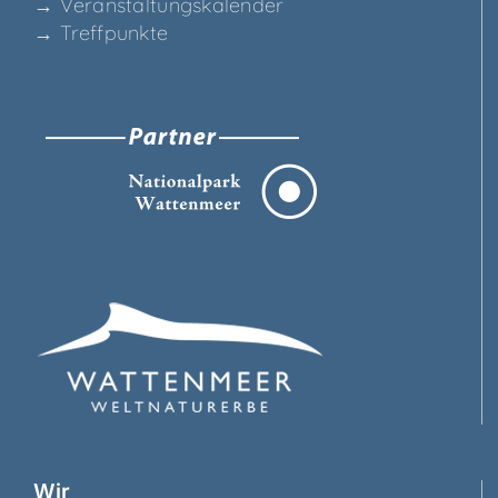
→ Ver­an­stal­tungs­ka­len­der
→ Treff­punk­te
Wir