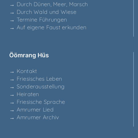
→ Durch Dünen, Meer, Marsch
→ Durch Wald und Wiese
→ Ter­mi­ne Führungen
→ Auf eige­ne Faust erkunden
Ööm­rang Hüs
→ Kon­takt
→ Frie­si­sches Leben
→ Son­der­aus­stel­lung
→ Hei­ra­ten
→ Frie­si­sche Sprache
→ Amru­mer Lied
→ Amru­mer Archiv