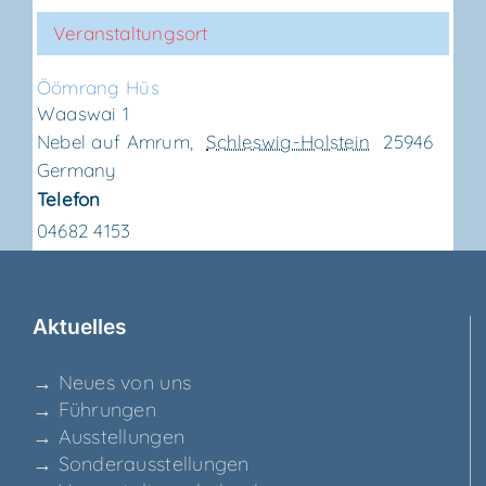
Veranstaltungsort
Ööm­rang Hüs
Waaswai 1
Nebel auf Amrum
,
Schleswig-Holstein
25946
Germany
Telefon
04682 4153
Aktu­el­les
→ Neu­es von uns
→ Füh­run­gen
→ Aus­stel­lun­gen
→ Son­der­aus­stel­lun­gen