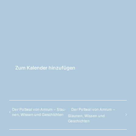
Zum Kalender hinzufügen
Der Pott­wal von Amrum – Stau­
Der Pott­wal von Amrum –
nen, Wis­sen und Geschichten
Stau­nen, Wis­sen und
Geschichten