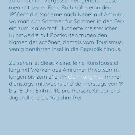
zu Unrecht in Ver­ges­sen­heit gerie­ten. Zusam­
men mit sei­ner Frau Ruth hol­te er in den
1950ern die Moder­ne nach Nebel auf Amrum,
wo man sich Som­mer für Som­mer in den Fer­
ein zum Malen traf. Hun­der­te meis­ter­li­cher
Kunst­wer­ke auf Post­kar­ten tru­gen den
Namen der schö­nen, damals vom Tou­ris­mus
wenig berühr­ten Insel in die Repu­blik hinaus.
Zu sehen ist die­se klei­ne, fei­ne Kunst­aus­stel­
lung mit Wer­ken aus Amru­mer Pri­vat­samm­
lun­gen bis zum 21.2. im
Ööm­rang Hüs
immer
diens­tags, mitt­wochs und don­ners­tags von 14
bis 18 Uhr. Ein­tritt 4€ pro Per­son, Kin­der und
Jugend­li­che bis 16 Jah­re frei.