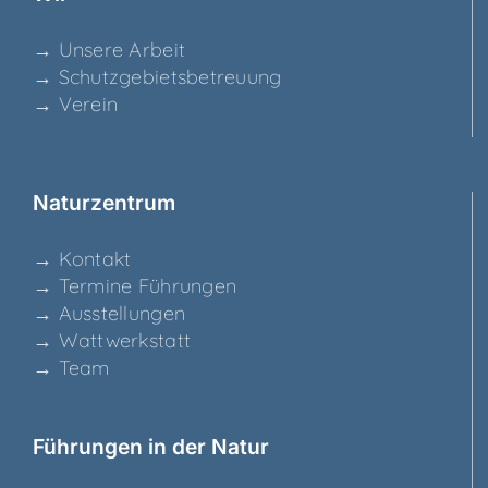
→ Unse­re Arbeit
→ Schutz­ge­biets­be­treu­ung
→ Ver­ein
Natur­zen­trum
→ Kon­takt
→ Ter­mi­ne Führungen
→ Aus­stel­lun­gen
→ Watt­werk­statt
→ Team
Füh­run­gen in der Natur