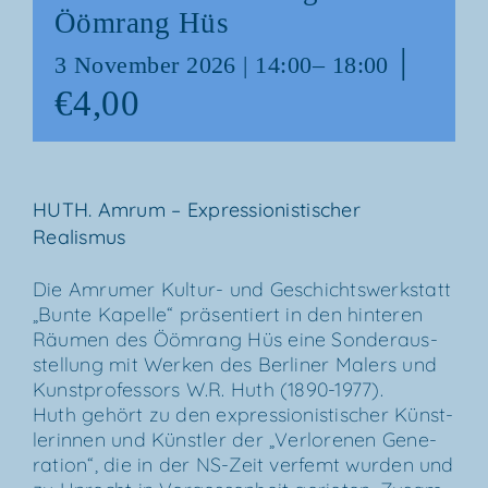
Ööm­rang Hüs
|
3 Novem­ber 2026 | 14:00
–
18:00
€4,00
HUTH. Amrum – Expres­sio­nis­ti­scher
Realismus
Die Amru­mer Kul­­tur- und Geschichts­werk­statt
„Bun­te Kapel­le“ prä­sen­tiert in den hin­te­ren
Räu­men des Ööm­rang Hüs eine Son­der­aus­
stel­lung mit Wer­ken des Ber­li­ner Malers und
Kunst­pro­fes­sors W.R. Huth (1890-1977).
Huth gehört zu den expres­sio­nis­ti­scher Künst­
le­rin­nen und Künst­ler der „Ver­lo­re­nen Gene­
ra­ti­on“, die in der NS-Zeit ver­femt wur­den und