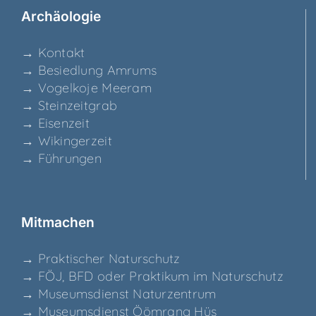
Archäo­lo­gie
→ Kon­takt
→ Besied­lung Amrums
→ Vogel­ko­je Meeram
→ Stein­zeit­grab
→ Eisen­zeit
→ Wikin­ger­zeit
→ Füh­run­gen
Mit­ma­chen
→ Prak­ti­scher Naturschutz
→ FÖJ, BFD oder Prak­ti­kum im Naturschutz
→ Muse­ums­dienst Naturzentrum
→ Muse­ums­dienst Ööm­rang Hüs