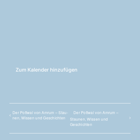
Zum Kalender hinzufügen
Der Pott­wal von Amrum – Stau­
Der Pott­wal von Amrum –
nen, Wis­sen und Geschichten
Stau­nen, Wis­sen und
Geschichten