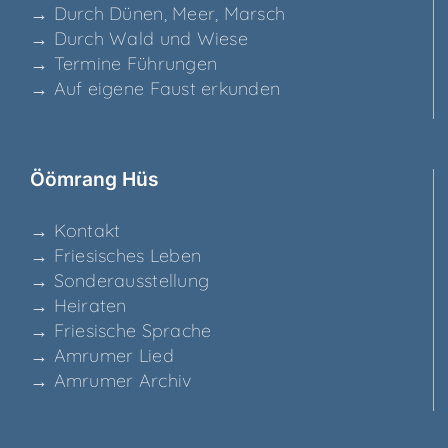
→ Durch Dünen, Meer, Marsch
→ Durch Wald und Wiese
→ Ter­mi­ne Führungen
→ Auf eige­ne Faust erkunden
Ööm­rang Hüs
→ Kon­takt
→ Frie­si­sches Leben
→ Son­der­aus­stel­lung
→ Hei­ra­ten
→ Frie­si­sche Sprache
→ Amru­mer Lied
→ Amru­mer Archiv