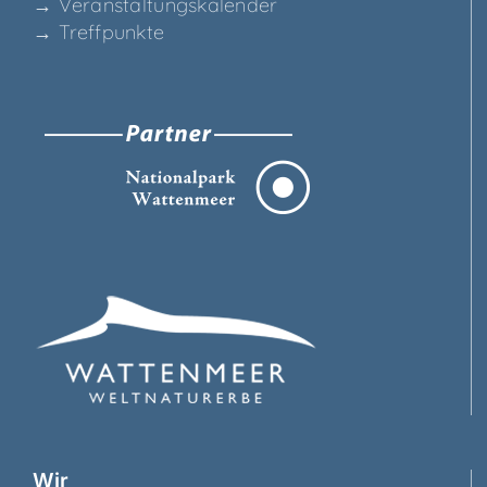
→ Ver­an­stal­tungs­ka­len­der
→ Treff­punk­te
Wir