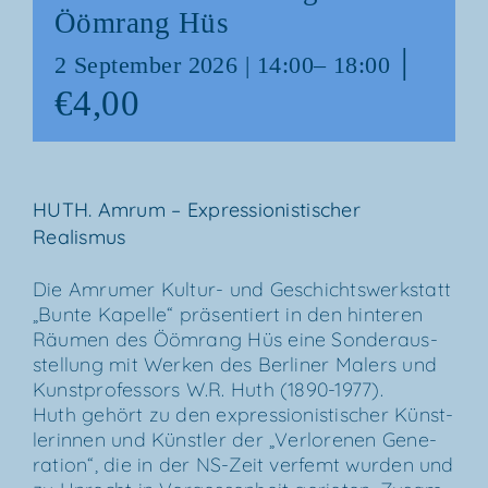
Ööm­rang Hüs
|
2 Sep­tem­ber 2026 | 14:00
–
18:00
€4,00
HUTH. Amrum – Expres­sio­nis­ti­scher
Realismus
Die Amru­mer Kul­­tur- und Geschichts­werk­statt
„Bun­te Kapel­le“ prä­sen­tiert in den hin­te­ren
Räu­men des Ööm­rang Hüs eine Son­der­aus­
stel­lung mit Wer­ken des Ber­li­ner Malers und
Kunst­pro­fes­sors W.R. Huth (1890-1977).
Huth gehört zu den expres­sio­nis­ti­scher Künst­
le­rin­nen und Künst­ler der „Ver­lo­re­nen Gene­
ra­ti­on“, die in der NS-Zeit ver­femt wur­den und