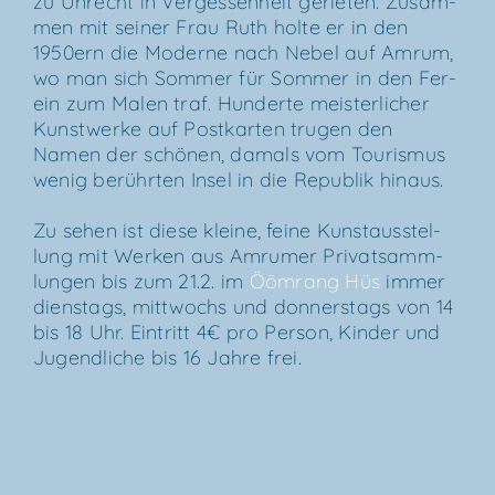
zu Unrecht in Ver­ges­sen­heit gerie­ten. Zusam­
men mit sei­ner Frau Ruth hol­te er in den
1950ern die Moder­ne nach Nebel auf Amrum,
wo man sich Som­mer für Som­mer in den Fer­
ein zum Malen traf. Hun­der­te meis­ter­li­cher
Kunst­wer­ke auf Post­kar­ten tru­gen den
Namen der schö­nen, damals vom Tou­ris­mus
wenig berühr­ten Insel in die Repu­blik hinaus.
Zu sehen ist die­se klei­ne, fei­ne Kunst­aus­stel­
lung mit Wer­ken aus Amru­mer Pri­vat­samm­
lun­gen bis zum 21.2. im
Ööm­rang Hüs
immer
diens­tags, mitt­wochs und don­ners­tags von 14
bis 18 Uhr. Ein­tritt 4€ pro Per­son, Kin­der und
Jugend­li­che bis 16 Jah­re frei.