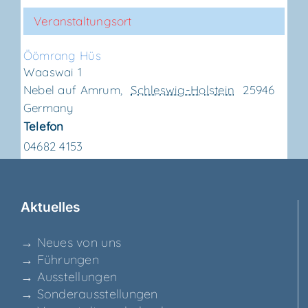
Veranstaltungsort
Ööm­rang Hüs
Waaswai 1
Nebel auf Amrum
,
Schleswig-Holstein
25946
Germany
Telefon
04682 4153
Aktu­el­les
→ Neu­es von uns
→ Füh­run­gen
→ Aus­stel­lun­gen
→ Son­der­aus­stel­lun­gen