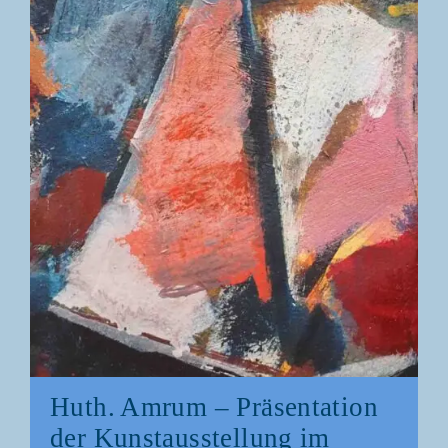
Huth. Amrum – Prä­sen­ta­ti­on
der Kunst­aus­stel­lung im