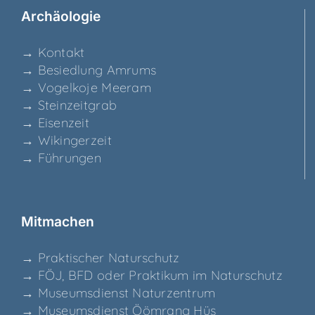
Archäo­lo­gie
→ Kon­takt
→ Besied­lung Amrums
→ Vogel­ko­je Meeram
→ Stein­zeit­grab
→ Eisen­zeit
→ Wikin­ger­zeit
→ Füh­run­gen
Mit­ma­chen
→ Prak­ti­scher Naturschutz
→ FÖJ, BFD oder Prak­ti­kum im Naturschutz
→ Muse­ums­dienst Naturzentrum
→ Muse­ums­dienst Ööm­rang Hüs