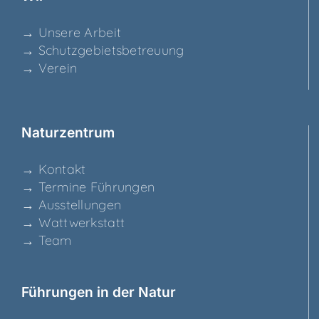
→ Unse­re Arbeit
→ Schutz­ge­biets­be­treu­ung
→ Ver­ein
Natur­zen­trum
→ Kon­takt
→ Ter­mi­ne Führungen
→ Aus­stel­lun­gen
→ Watt­werk­statt
→ Team
Füh­run­gen in der Natur