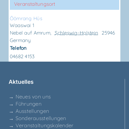
Veranstaltungsort
Ööm­rang Hüs
Waaswai 1
Nebel auf Amrum
,
Schleswig-Holstein
25946
Germany
Telefon
04682 4153
Aktu­el­les
→ Neu­es von uns
→ Füh­run­gen
→ Aus­stel­lun­gen
→ Son­der­aus­stel­lun­gen
→ Ver­an­stal­tungs­ka­len­der