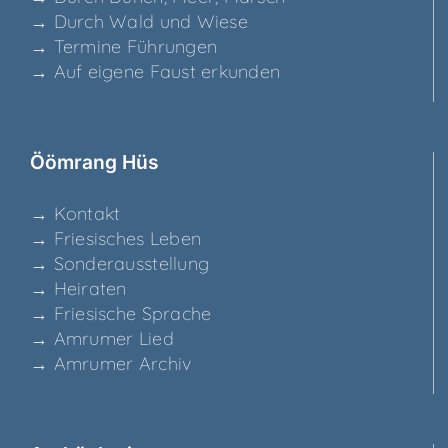
→ Durch Wald und Wiese
→ Ter­mi­ne Führungen
→ Auf eige­ne Faust erkunden
Ööm­rang Hüs
→ Kon­takt
→ Frie­si­sches Leben
→ Son­der­aus­stel­lung
→ Hei­ra­ten
→ Frie­si­sche Sprache
→ Amru­mer Lied
→ Amru­mer Archiv