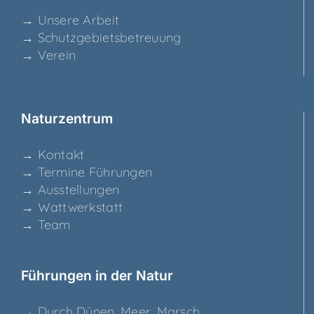
→ Unse­re Arbeit
→ Schutz­ge­biets­be­treu­ung
→ Ver­ein
Natur­zen­trum
→ Kon­takt
→ Ter­mi­ne Führungen
→ Aus­stel­lun­gen
→ Watt­werk­statt
→ Team
Füh­run­gen in der Natur
→ Durch Dünen, Meer, Marsch