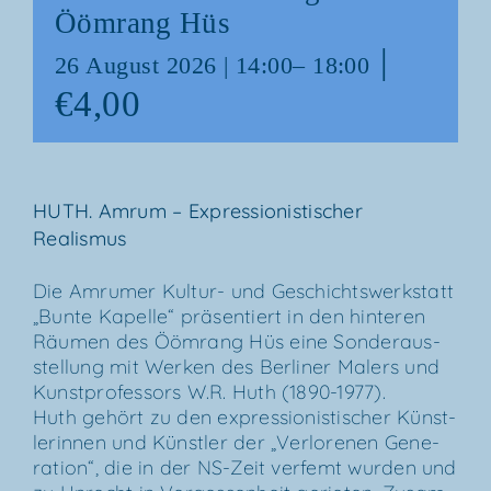
Ööm­rang Hüs
|
26 August 2026 | 14:00
–
18:00
€4,00
HUTH. Amrum – Expres­sio­nis­ti­scher
Realismus
Die Amru­mer Kul­­tur- und Geschichts­werk­statt
„Bun­te Kapel­le“ prä­sen­tiert in den hin­te­ren
Räu­men des Ööm­rang Hüs eine Son­der­aus­
stel­lung mit Wer­ken des Ber­li­ner Malers und
Kunst­pro­fes­sors W.R. Huth (1890-1977).
Huth gehört zu den expres­sio­nis­ti­scher Künst­
le­rin­nen und Künst­ler der „Ver­lo­re­nen Gene­
ra­ti­on“, die in der NS-Zeit ver­femt wur­den und