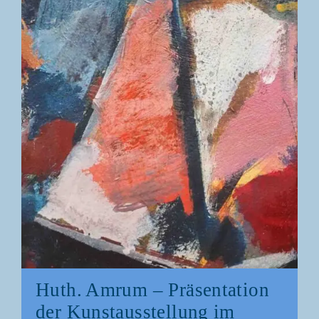
Huth. Amrum – Prä­sen­ta­ti­on
der Kunst­aus­stel­lung im