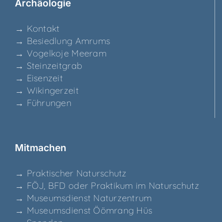
Archäo­lo­gie
→ Kon­takt
→ Besied­lung Amrums
→ Vogel­ko­je Meeram
→ Stein­zeit­grab
→ Eisen­zeit
→ Wikin­ger­zeit
→ Füh­run­gen
Mit­ma­chen
→ Prak­ti­scher Naturschutz
→ FÖJ, BFD oder Prak­ti­kum im Naturschutz
→ Muse­ums­dienst Naturzentrum
→ Muse­ums­dienst Ööm­rang Hüs