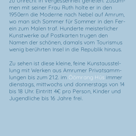
zu Unrecht in Ver­ges­sen­heit gerie­ten. Zusam­
men mit sei­ner Frau Ruth hol­te er in den
1950ern die Moder­ne nach Nebel auf Amrum,
wo man sich Som­mer für Som­mer in den Fer­
ein zum Malen traf. Hun­der­te meis­ter­li­cher
Kunst­wer­ke auf Post­kar­ten tru­gen den
Namen der schö­nen, damals vom Tou­ris­mus
wenig berühr­ten Insel in die Repu­blik hinaus.
Zu sehen ist die­se klei­ne, fei­ne Kunst­aus­stel­
lung mit Wer­ken aus Amru­mer Pri­vat­samm­
lun­gen bis zum 21.2. im
Ööm­rang Hüs
immer
diens­tags, mitt­wochs und don­ners­tags von 14
bis 18 Uhr. Ein­tritt 4€ pro Per­son, Kin­der und
Jugend­li­che bis 16 Jah­re frei.