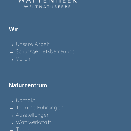
Wir
→ Unse­re Arbeit
→ Schutz­ge­biets­be­treu­ung
→ Ver­ein
Natur­zen­trum
→ Kon­takt
→ Ter­mi­ne Führungen
→ Aus­stel­lun­gen
→ Watt­werk­statt
→ Team