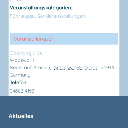
Veranstaltungskategorien:
Führungen
,
Sonderausstellungen
Veranstaltungsort
Ööm­rang Hüs
Waaswai 1
Nebel auf Amrum
,
Schleswig-Holstein
25946
Germany
Telefon
04682 4153
Aktu­el­les