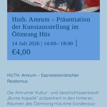
Huth. Amrum – Prä­sen­ta­ti­on
der Kunst­aus­stel­lung im
Ööm­rang Hüs
|
14 Juli 2026 | 14:00
–
18:00
€4,00
HUTH. Amrum – Expres­sio­nis­ti­scher
Realismus
Die Amru­mer Kul­­tur- und Geschichts­werk­statt
„Bun­te Kapel­le“ prä­sen­tiert in den hin­te­ren
Räu­men des Ööm­rang Hüs eine Son­der­aus­