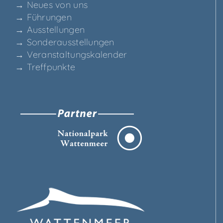
→ Neu­es von uns
→ Füh­run­gen
→ Aus­stel­lun­gen
→ Son­der­aus­stel­lun­gen
→ Ver­an­stal­tungs­ka­len­der
→ Treff­punk­te