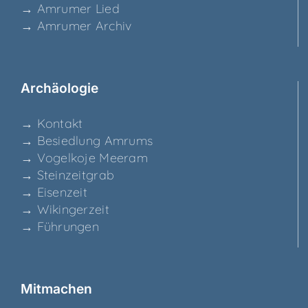
→ Amru­mer Lied
→ Amru­mer Archiv
Archäo­lo­gie
→ Kon­takt
→ Besied­lung Amrums
→ Vogel­ko­je Meeram
→ Stein­zeit­grab
→ Eisen­zeit
→ Wikin­ger­zeit
→ Füh­run­gen
Mit­ma­chen