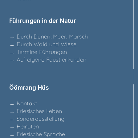
Füh­run­gen in der Natur
→ Durch Dünen, Meer, Marsch
→ Durch Wald und Wiese
→ Ter­mi­ne Führungen
→ Auf eige­ne Faust erkunden
Ööm­rang Hüs
→ Kon­takt
→ Frie­si­sches Leben
→ Son­der­aus­stel­lung
→ Hei­ra­ten
→ Frie­si­sche Sprache