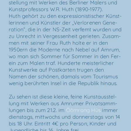
stel­lung mit Wer­ken des Ber­li­ner Malers und
Kunst­pro­fes­sors W.R. Huth (1890-1977).
Huth gehört zu den expres­sio­nis­ti­scher Künst­
le­rin­nen und Künst­ler der „Ver­lo­re­nen Gene­
ra­ti­on“, die in der NS-Zeit ver­femt wur­den und
zu Unrecht in Ver­ges­sen­heit gerie­ten. Zusam­
men mit sei­ner Frau Ruth hol­te er in den
1950ern die Moder­ne nach Nebel auf Amrum,
wo man sich Som­mer für Som­mer in den Fer­
ein zum Malen traf. Hun­der­te meis­ter­li­cher
Kunst­wer­ke auf Post­kar­ten tru­gen den
Namen der schö­nen, damals vom Tou­ris­mus
wenig berühr­ten Insel in die Repu­blik hinaus.
Zu sehen ist die­se klei­ne, fei­ne Kunst­aus­stel­
lung mit Wer­ken aus Amru­mer Pri­vat­samm­
lun­gen bis zum 21.2. im
Ööm­rang Hüs
immer
diens­tags, mitt­wochs und don­ners­tags von 14
bis 18 Uhr. Ein­tritt 4€ pro Per­son, Kin­der und
Jugend­li­che bis 16 Jah­re frei.