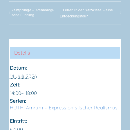
Zeit­sprün­ge – Archäo­lo­gi­
Leben in der Salz­wie­se – eine
sche Führung
Entdeckungstour
Details
Datum:
14 Juli 2026
Zeit:
14:00– 18:00
Serien:
HUTH. Amrum – Expres­sio­nis­ti­scher Realismus
Eintritt:
€4,00