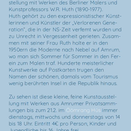
stel­lung mit Wer­ken des Ber­li­ner Malers und
Kunst­pro­fes­sors W.R. Huth (1890-1977).
Huth gehört zu den expres­sio­nis­ti­scher Künst­
le­rin­nen und Künst­ler der „Ver­lo­re­nen Gene­
ra­ti­on“, die in der NS-Zeit ver­femt wur­den und
zu Unrecht in Ver­ges­sen­heit gerie­ten. Zusam­
men mit sei­ner Frau Ruth hol­te er in den
1950ern die Moder­ne nach Nebel auf Amrum,
wo man sich Som­mer für Som­mer in den Fer­
ein zum Malen traf. Hun­der­te meis­ter­li­cher
Kunst­wer­ke auf Post­kar­ten tru­gen den
Namen der schö­nen, damals vom Tou­ris­mus
wenig berühr­ten Insel in die Repu­blik hinaus.
Zu sehen ist die­se klei­ne, fei­ne Kunst­aus­stel­
lung mit Wer­ken aus Amru­mer Pri­vat­samm­
lun­gen bis zum 21.2. im
Ööm­rang Hüs
immer
diens­tags, mitt­wochs und don­ners­tags von 14
bis 18 Uhr. Ein­tritt 4€ pro Per­son, Kin­der und
Jugend­li­che bis 16 Jah­re frei.