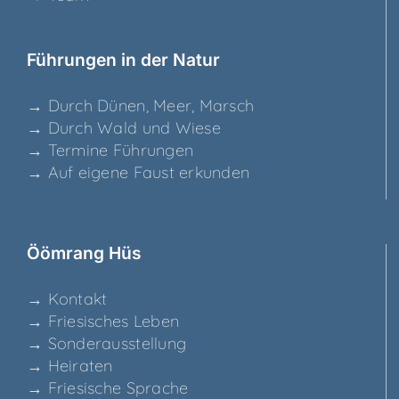
Füh­run­gen in der Natur
→ Durch Dünen, Meer, Marsch
→ Durch Wald und Wiese
→ Ter­mi­ne Führungen
→ Auf eige­ne Faust erkunden
Ööm­rang Hüs
→ Kon­takt
→ Frie­si­sches Leben
→ Son­der­aus­stel­lung
→ Hei­ra­ten
→ Frie­si­sche Sprache