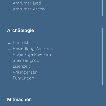
→ Amru­mer Lied
→ Amru­mer Archiv
Archäo­lo­gie
→ Kon­takt
→ Besied­lung Amrums
→ Vogel­ko­je Meeram
→ Stein­zeit­grab
→ Eisen­zeit
→ Wikin­ger­zeit
→ Füh­run­gen
Mit­ma­chen