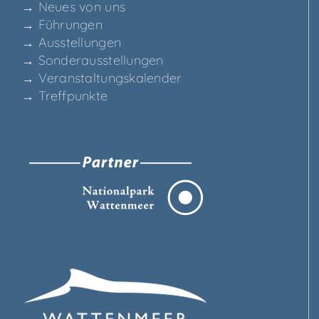
→ Neu­es von uns
→ Füh­run­gen
→ Aus­stel­lun­gen
→ Son­der­aus­stel­lun­gen
→ Ver­an­stal­tungs­ka­len­der
→ Treff­punk­te