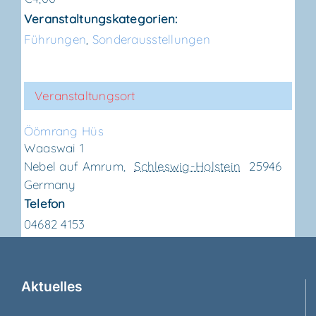
Veranstaltungskategorien:
Führungen
,
Sonderausstellungen
Veranstaltungsort
Ööm­rang Hüs
Waaswai 1
Nebel auf Amrum
,
Schleswig-Holstein
25946
Germany
Telefon
04682 4153
Aktu­el­les