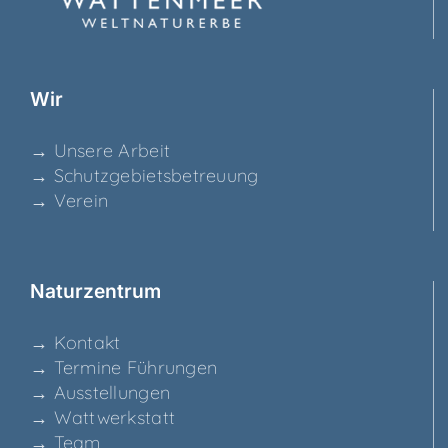
Wir
→ Unse­re Arbeit
→ Schutz­ge­biets­be­treu­ung
→ Ver­ein
Natur­zen­trum
→ Kon­takt
→ Ter­mi­ne Führungen
→ Aus­stel­lun­gen
→ Watt­werk­statt
→ Team