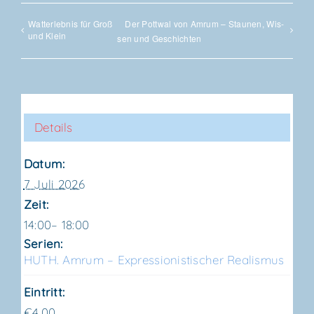
Wat­t­er­leb­nis für Groß
Der Pott­wal von Amrum – Stau­nen, Wis­
und Klein
sen und Geschichten
Details
Datum:
7 Juli 2026
Zeit:
14:00– 18:00
Serien:
HUTH. Amrum – Expres­sio­nis­ti­scher Realismus
Eintritt:
€4,00