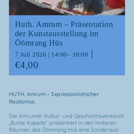
Huth. Amrum – Prä­sen­ta­ti­on
der Kunst­aus­stel­lung im
Ööm­rang Hüs
|
7 Juli 2026 | 14:00
–
18:00
€4,00
HUTH. Amrum – Expres­sio­nis­ti­scher
Realismus
Die Amru­mer Kul­­tur- und Geschichts­werk­statt
„Bun­te Kapel­le“ prä­sen­tiert in den hin­te­ren
Räu­men des Ööm­rang Hüs eine Son­der­aus­