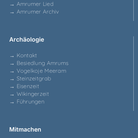
→ Amru­mer Lied
→ Amru­mer Archiv
Archäo­lo­gie
→ Kon­takt
→ Besied­lung Amrums
→ Vogel­ko­je Meeram
→ Stein­zeit­grab
→ Eisen­zeit
→ Wikin­ger­zeit
→ Füh­run­gen
Mit­ma­chen