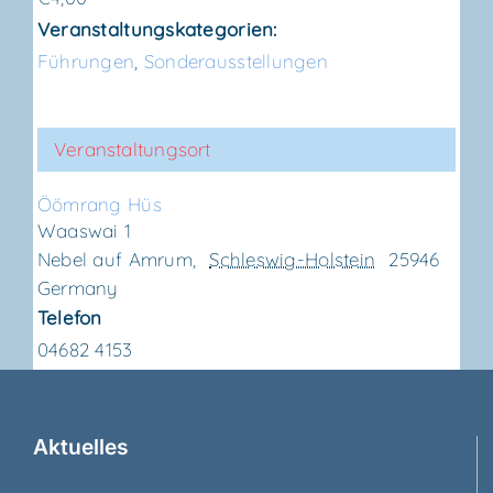
Veranstaltungskategorien:
Führungen
,
Sonderausstellungen
Veranstaltungsort
Ööm­rang Hüs
Waaswai 1
Nebel auf Amrum
,
Schleswig-Holstein
25946
Germany
Telefon
04682 4153
Aktu­el­les