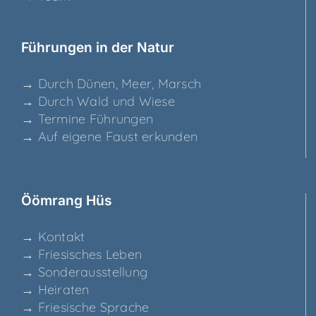
Füh­run­gen in der Natur
→ Durch Dünen, Meer, Marsch
→ Durch Wald und Wiese
→ Ter­mi­ne Führungen
→ Auf eige­ne Faust erkunden
Ööm­rang Hüs
→ Kon­takt
→ Frie­si­sches Leben
→ Son­der­aus­stel­lung
→ Hei­ra­ten
→ Frie­si­sche Sprache