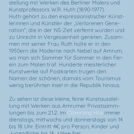
stel­lung mit Wer­ken des Ber­li­ner Malers und
Kunst­pro­fes­sors W.R. Huth (1890-1977).
Huth gehört zu den expres­sio­nis­ti­scher Künst­
le­rin­nen und Künst­ler der „Ver­lo­re­nen Gene­
ra­ti­on“, die in der NS-Zeit ver­femt wur­den und
zu Unrecht in Ver­ges­sen­heit gerie­ten. Zusam­
men mit sei­ner Frau Ruth hol­te er in den
1950ern die Moder­ne nach Nebel auf Amrum,
wo man sich Som­mer für Som­mer in den Fer­
ein zum Malen traf. Hun­der­te meis­ter­li­cher
Kunst­wer­ke auf Post­kar­ten tru­gen den
Namen der schö­nen, damals vom Tou­ris­mus
wenig berühr­ten Insel in die Repu­blik hinaus.
Zu sehen ist die­se klei­ne, fei­ne Kunst­aus­stel­
lung mit Wer­ken aus Amru­mer Pri­vat­samm­
lun­gen bis zum 21.2. im
Ööm­rang Hüs
immer
diens­tags, mitt­wochs und don­ners­tags von 14
bis 18 Uhr. Ein­tritt 4€ pro Per­son, Kin­der und
Jugend­li­che bis 16 Jah­re frei.