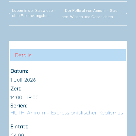
Leben in der Salz­wie­se –
Der Pott­wal von Amrum – Stau­
eine Entdeckungstour
nen, Wis­sen und Geschichten
Details
Datum:
1 Juli 2026
Zeit:
14:00– 18:00
Serien:
HUTH. Amrum – Expres­sio­nis­ti­scher Realismus
Eintritt:
€4,00