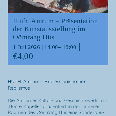
Huth. Amrum – Prä­sen­ta­ti­on
der Kunst­aus­stel­lung im
Ööm­rang Hüs
|
1 Juli 2026 | 14:00
–
18:00
€4,00
HUTH. Amrum – Expres­sio­nis­ti­scher
Realismus
Die Amru­mer Kul­­tur- und Geschichts­werk­statt
„Bun­te Kapel­le“ prä­sen­tiert in den hin­te­ren
Räu­men des Ööm­rang Hüs eine Son­der­aus­