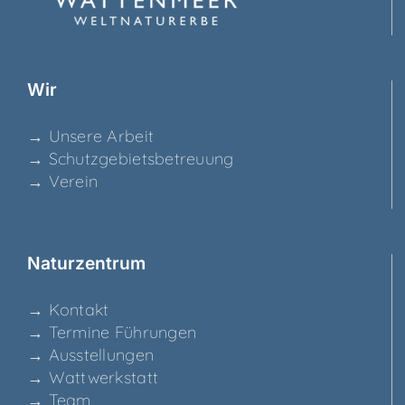
Wir
→ Unse­re Arbeit
→ Schutz­ge­biets­be­treu­ung
→ Ver­ein
Natur­zen­trum
→ Kon­takt
→ Ter­mi­ne Führungen
→ Aus­stel­lun­gen
→ Watt­werk­statt
→ Team