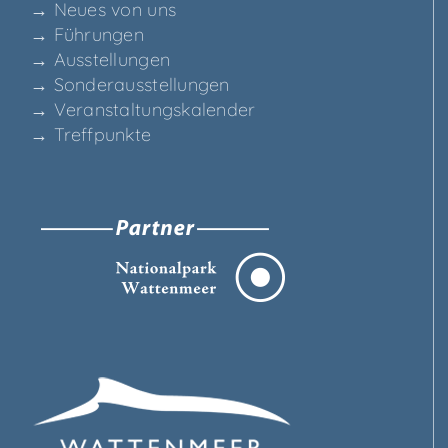
→ Neu­es von uns
→ Füh­run­gen
→ Aus­stel­lun­gen
→ Son­der­aus­stel­lun­gen
→ Ver­an­stal­tungs­ka­len­der
→ Treff­punk­te