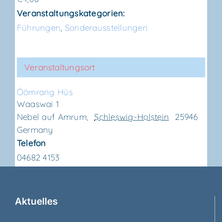
Veranstaltungskategorien:
Führungen
,
Sonderausstellungen
Veranstaltungsort
Ööm­rang Hüs
Waaswai 1
Nebel auf Amrum
,
Schleswig-Holstein
25946
Germany
Telefon
04682 4153
Aktu­el­les