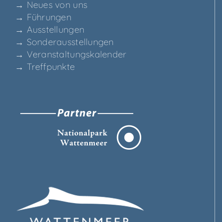
→ Neu­es von uns
→ Füh­run­gen
→ Aus­stel­lun­gen
→ Son­der­aus­stel­lun­gen
→ Ver­an­stal­tungs­ka­len­der
→ Treff­punk­te