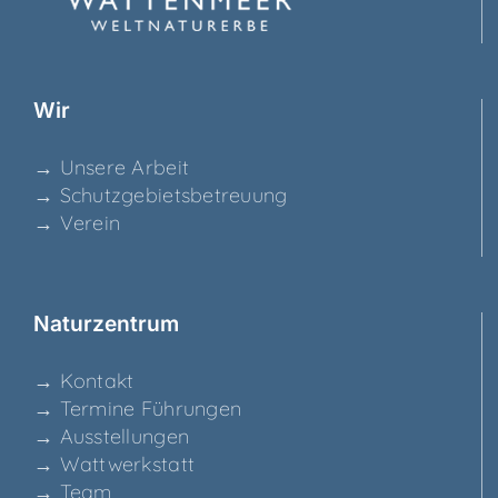
Wir
→ Unse­re Arbeit
→ Schutz­ge­biets­be­treu­ung
→ Ver­ein
Natur­zen­trum
→ Kon­takt
→ Ter­mi­ne Führungen
→ Aus­stel­lun­gen
→ Watt­werk­statt
→ Team