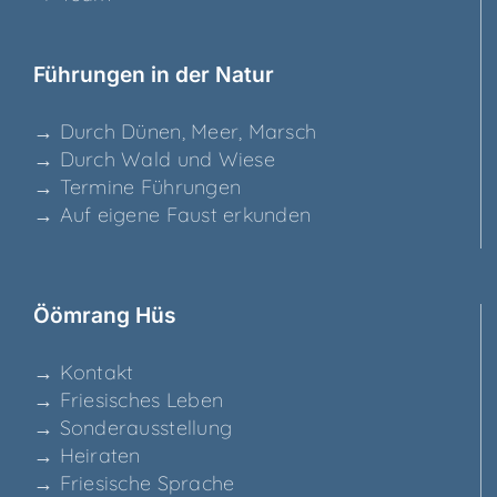
Füh­run­gen in der Natur
→ Durch Dünen, Meer, Marsch
→ Durch Wald und Wiese
→ Ter­mi­ne Führungen
→ Auf eige­ne Faust erkunden
Ööm­rang Hüs
→ Kon­takt
→ Frie­si­sches Leben
→ Son­der­aus­stel­lung
→ Hei­ra­ten
→ Frie­si­sche Sprache