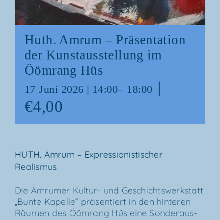
Huth. Amrum – Prä­sen­ta­ti­on
der Kunst­aus­stel­lung im
Ööm­rang Hüs
|
17 Juni 2026 | 14:00
–
18:00
€4,00
HUTH. Amrum – Expres­sio­nis­ti­scher
Realismus
Die Amru­mer Kul­­tur- und Geschichts­werk­statt
„Bun­te Kapel­le“ prä­sen­tiert in den hin­te­ren
Räu­men des Ööm­rang Hüs eine Son­der­aus­