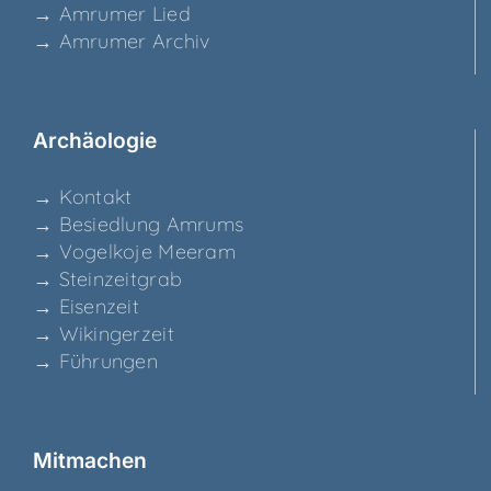
→ Amru­mer Lied
→ Amru­mer Archiv
Archäo­lo­gie
→ Kon­takt
→ Besied­lung Amrums
→ Vogel­ko­je Meeram
→ Stein­zeit­grab
→ Eisen­zeit
→ Wikin­ger­zeit
→ Füh­run­gen
Mit­ma­chen