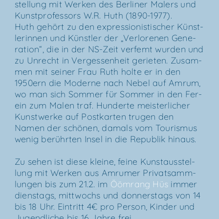
stel­lung mit Wer­ken des Ber­li­ner Malers und
Kunst­pro­fes­sors W.R. Huth (1890-1977).
Huth gehört zu den expres­sio­nis­ti­scher Künst­
le­rin­nen und Künst­ler der „Ver­lo­re­nen Gene­
ra­ti­on“, die in der NS-Zeit ver­femt wur­den und
zu Unrecht in Ver­ges­sen­heit gerie­ten. Zusam­
men mit sei­ner Frau Ruth hol­te er in den
1950ern die Moder­ne nach Nebel auf Amrum,
wo man sich Som­mer für Som­mer in den Fer­
ein zum Malen traf. Hun­der­te meis­ter­li­cher
Kunst­wer­ke auf Post­kar­ten tru­gen den
Namen der schö­nen, damals vom Tou­ris­mus
wenig berühr­ten Insel in die Repu­blik hinaus.
Zu sehen ist die­se klei­ne, fei­ne Kunst­aus­stel­
lung mit Wer­ken aus Amru­mer Pri­vat­samm­
lun­gen bis zum 21.2. im
Ööm­rang Hüs
immer
diens­tags, mitt­wochs und don­ners­tags von 14
bis 18 Uhr. Ein­tritt 4€ pro Per­son, Kin­der und
Jugend­li­che bis 16 Jah­re frei.