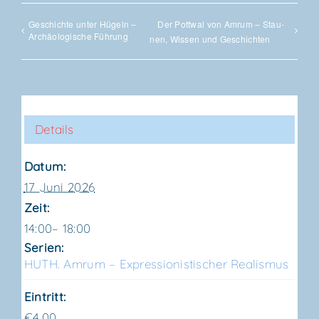
Geschich­te unter Hügeln –
Der Pott­wal von Amrum – Stau­
Archäo­lo­gi­sche Führung
nen, Wis­sen und Geschichten
Details
Datum:
17 Juni 2026
Zeit:
14:00– 18:00
Serien:
HUTH. Amrum – Expres­sio­nis­ti­scher Realismus
Eintritt:
€4,00