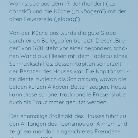
Wohn­stu­be aus dem 17. Jahr­hun­dert ( „a
dörnsk“) und die Küche („a köö­gem“) mit der
alten Feu­er­stel­le („elda­ag“).
Von der Küche aus wur­de die gute Stu­be
durch einen Bei­le­geo­fen beheizt. Die­ser „Bile­
ger“ von 1681 steht vor einer beson­ders schö­
nen Wand aus Flie­sen mit dem Tableau eines
Schmackschif­fes, des­sen Kapi­tän sei­ner­zeit
der Besit­zer des Hau­ses war. Die Kapi­täns­stu­
be dien­te zugleich als Schlaf­raum, wovon die
bei­den kur­zen Alko­ven-Bet­ten zeu­gen. Heu­te
kann die­se schö­ne, tra­di­tio­nel­le Frie­sen­stu­be
auch als Trau­zim­mer genutzt werden.
Der ehe­ma­li­ge Stall­trakt des Hau­ses führt zu
den Anfän­gen des Tou­ris­mus auf Amrum und
zeigt ein mon­dän ein­ge­rich­te­tes Frem­den­