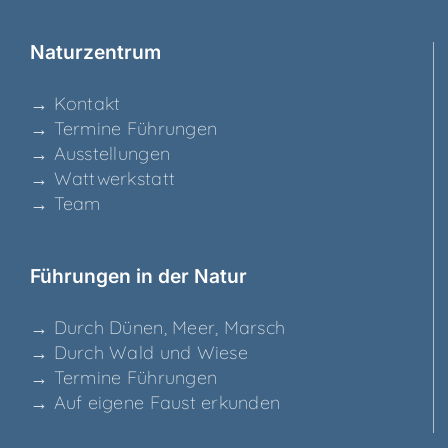
Natur­zen­trum
→ Kon­takt
→ Ter­mi­ne Führungen
→ Aus­stel­lun­gen
→ Watt­werk­statt
→ Team
Füh­run­gen in der Natur
→ Durch Dünen, Meer, Marsch
→ Durch Wald und Wiese
→ Ter­mi­ne Führungen
→ Auf eige­ne Faust erkunden