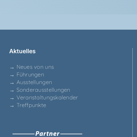
Aktu­el­les
→ Neu­es von uns
→ Füh­run­gen
→ Aus­stel­lun­gen
→ Son­der­aus­stel­lun­gen
→ Ver­an­stal­tungs­ka­len­der
→ Treff­punk­te