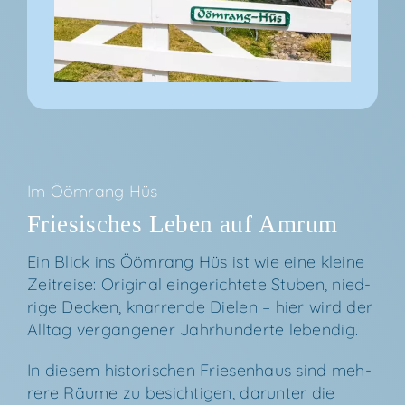
Im
Ööm­rang Hüs
Frie­si­sches Leben auf Amrum
Ein Blick ins Ööm­rang Hüs ist wie eine klei­ne
Zeit­rei­se: Ori­gi­nal ein­ge­rich­te­te Stu­ben, nied­
ri­ge Decken, knar­ren­de Die­len – hier wird der
All­tag ver­gan­ge­ner Jahr­hun­der­te lebendig.
In die­sem his­to­ri­schen Frie­sen­haus sind meh­
re­re Räu­me zu besich­ti­gen, dar­un­ter die