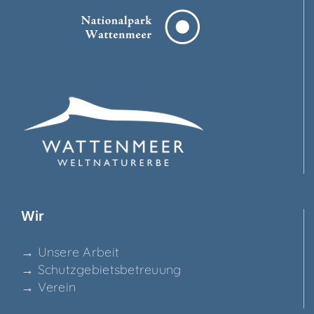
Wir
→ Unse­re Arbeit
→ Schutz­ge­biets­be­treu­ung
→ Ver­ein