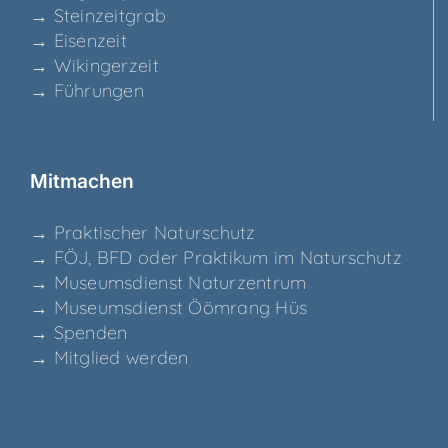
→ Stein­zeit­grab
→ Eisen­zeit
→ Wikin­ger­zeit
→ Füh­run­gen
Mit­ma­chen
→ Prak­ti­scher Naturschutz
→ FÖJ, BFD oder Prak­ti­kum im Naturschutz
→ Muse­ums­dienst Naturzentrum
→ Muse­ums­dienst Ööm­rang Hüs
→ Spen­den
→ Mit­glied werden