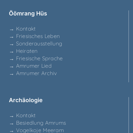
Ööm­rang Hüs
→ Kon­takt
→ Frie­si­sches Leben
→ Son­der­aus­stel­lung
→ Hei­ra­ten
→ Frie­si­sche Sprache
→ Amru­mer Lied
→ Amru­mer Archiv
Archäo­lo­gie
→ Kon­takt
→ Besied­lung Amrums
→ Vogel­ko­je Meeram