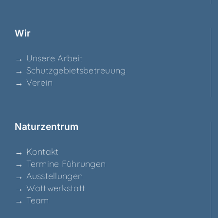
Wir
→ Unse­re Arbeit
→ Schutz­ge­biets­be­treu­ung
→ Ver­ein
Natur­zen­trum
→ Kon­takt
→ Ter­mi­ne Führungen
→ Aus­stel­lun­gen
→ Watt­werk­statt
→ Team