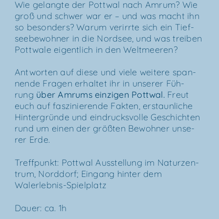
Wie gelang­te der Pott­wal nach Amrum? Wie
groß und schwer war er – und was macht ihn
so beson­ders? War­um ver­irr­te sich ein Tief­
see­be­woh­ner in die Nord­see, und was trei­ben
Pott­wa­le eigent­lich in den Weltmeeren?
Ant­wor­ten auf die­se und vie­le wei­te­re span­
nen­de Fra­gen erhal­tet ihr in unse­rer Füh­
rung
über
Amrums ein­zi­gen Pott­wal
.
Freut
euch auf fas­zi­nie­ren­de Fak­ten, erstaun­li­che
Hin­ter­grün­de und ein­drucks­vol­le Geschich­ten
rund um einen der größ­ten Bewoh­ner unse­
rer Erde.
Treff­punkt: Pott­wal Aus­stel­lung im Natur­zen­
trum, Nord­dorf; Ein­gang hin­ter dem
Walerlebnis-Spielplatz
Dau­er: ca. 1h