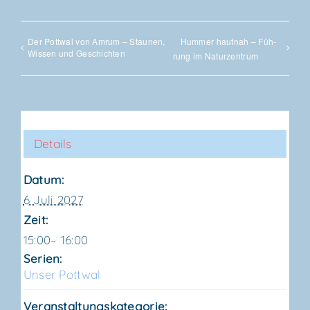
Der Pott­wal von Amrum – Stau­nen,
Hum­mer haut­nah – Füh­
Wis­sen und Geschichten
rung im Naturzentrum
Details
Datum:
6 Juli 2027
Zeit:
15:00– 16:00
Serien:
Unser Pott­wal
Veranstaltungskategorie: