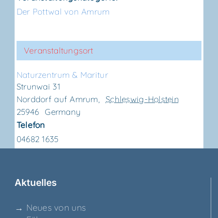
Der Pottwal von Amrum
Veranstaltungsort
Natur­zen­trum & Maritur
Strunwai 31
Norddorf auf Amrum
,
Schleswig-Holstein
25946
Germany
Telefon
04682 1635
Aktu­el­les
→ Neu­es von uns