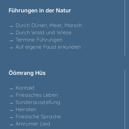
Füh­run­gen in der Natur
→ Durch Dünen, Meer, Marsch
→ Durch Wald und Wiese
→ Ter­mi­ne Führungen
→ Auf eige­ne Faust erkunden
Ööm­rang Hüs
→ Kon­takt
→ Frie­si­sches Leben
→ Son­der­aus­stel­lung
→ Hei­ra­ten
→ Frie­si­sche Sprache
→ Amru­mer Lied