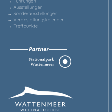
→ Füh­run­gen
→ Aus­stel­lun­gen
→ Son­der­aus­stel­lun­gen
→ Ver­an­stal­tungs­ka­len­der
→ Treff­punk­te