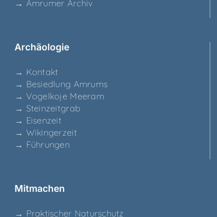
→ Amru­mer Archiv
Archäo­lo­gie
→ Kon­takt
→ Besied­lung Amrums
→ Vogel­ko­je Meeram
→ Stein­zeit­grab
→ Eisen­zeit
→ Wikin­ger­zeit
→ Füh­run­gen
Mit­ma­chen
→ Prak­ti­scher Naturschutz