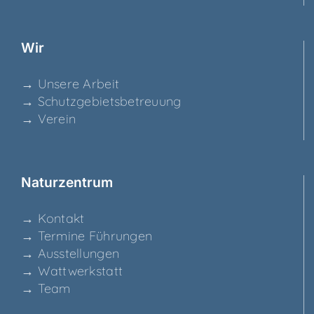
Wir
→ Unse­re Arbeit
→ Schutz­ge­biets­be­treu­ung
→ Ver­ein
Natur­zen­trum
→ Kon­takt
→ Ter­mi­ne Führungen
→ Aus­stel­lun­gen
→ Watt­werk­statt
→ Team