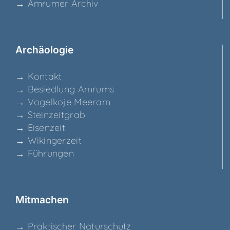
→ Amru­mer Archiv
Archäo­lo­gie
→ Kon­takt
→ Besied­lung Amrums
→ Vogel­ko­je Meeram
→ Stein­zeit­grab
→ Eisen­zeit
→ Wikin­ger­zeit
→ Füh­run­gen
Mit­ma­chen
→ Prak­ti­scher Naturschutz