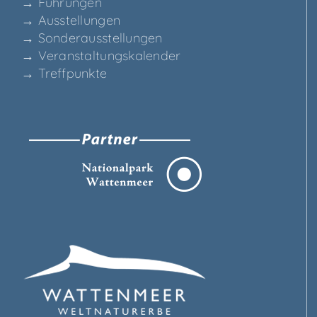
→ Füh­run­gen
→ Aus­stel­lun­gen
→ Son­der­aus­stel­lun­gen
→ Ver­an­stal­tungs­ka­len­der
→ Treff­punk­te