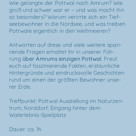
Wie gelang­te der Pott­wal nach Amrum? Wie
groß und schwer war er – und was macht ihn
so beson­ders? War­um ver­irr­te sich ein Tief­
see­be­woh­ner in die Nord­see, und was trei­ben
Pott­wa­le eigent­lich in den Weltmeeren?
Ant­wor­ten auf die­se und vie­le wei­te­re span­
nen­de Fra­gen erhal­tet ihr in unse­rer Füh­
rung
über
Amrums ein­zi­gen Pott­wal
.
Freut
euch auf fas­zi­nie­ren­de Fak­ten, erstaun­li­che
Hin­ter­grün­de und ein­drucks­vol­le Geschich­ten
rund um einen der größ­ten Bewoh­ner unse­
rer Erde.
Treff­punkt: Pott­wal Aus­stel­lung im Natur­zen­
trum, Nord­dorf; Ein­gang hin­ter dem
Walerlebnis-Spielplatz
Dau­er: ca. 1h