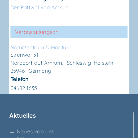
Der Pottwal von Amrum
Veranstaltungsort
Natur­zen­trum & Maritur
Strunwai 31
Norddorf auf Amrum
,
Schleswig-Holstein
25946
Germany
Telefon
04682 1635
Aktu­el­les
→ Neu­es von uns