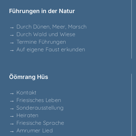
Füh­run­gen in der Natur
→ Durch Dünen, Meer, Marsch
→ Durch Wald und Wiese
→ Ter­mi­ne Führungen
→ Auf eige­ne Faust erkunden
Ööm­rang Hüs
→ Kon­takt
→ Frie­si­sches Leben
→ Son­der­aus­stel­lung
→ Hei­ra­ten
→ Frie­si­sche Sprache
→ Amru­mer Lied