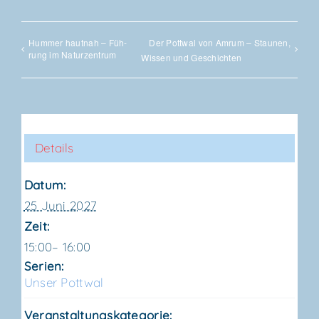
Hum­mer haut­nah – Füh­
Der Pott­wal von Amrum – Stau­nen,
rung im Naturzentrum
Wis­sen und Geschichten
Details
Datum:
25 Juni 2027
Zeit:
15:00– 16:00
Serien:
Unser Pott­wal
Veranstaltungskategorie: