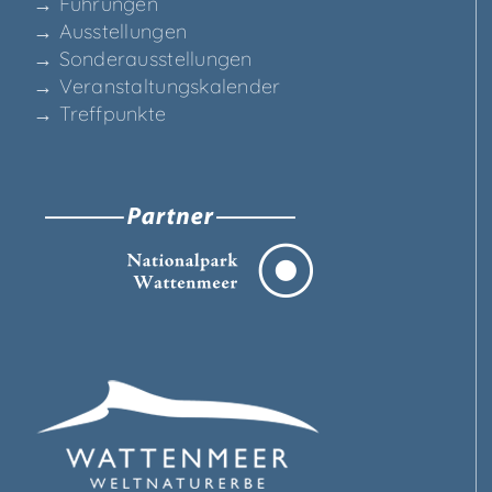
→ Füh­run­gen
→ Aus­stel­lun­gen
→ Son­der­aus­stel­lun­gen
→ Ver­an­stal­tungs­ka­len­der
→ Treff­punk­te