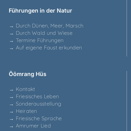
Füh­run­gen in der Natur
→ Durch Dünen, Meer, Marsch
→ Durch Wald und Wiese
→ Ter­mi­ne Führungen
→ Auf eige­ne Faust erkunden
Ööm­rang Hüs
→ Kon­takt
→ Frie­si­sches Leben
→ Son­der­aus­stel­lung
→ Hei­ra­ten
→ Frie­si­sche Sprache
→ Amru­mer Lied