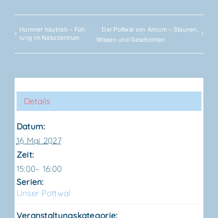
Hum­mer haut­nah – Füh­
Der Pott­wal von Amrum – Stau­nen,
rung im Naturzentrum
Wis­sen und Geschichten
Details
Datum:
16 Mai 2027
Zeit:
15:00– 16:00
Serien:
Unser Pott­wal
Veranstaltungskategorie: