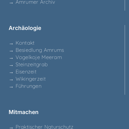
→ Amru­mer Archiv
Archäo­lo­gie
→ Kon­takt
→ Besied­lung Amrums
→ Vogel­ko­je Meeram
→ Stein­zeit­grab
→ Eisen­zeit
→ Wikin­ger­zeit
→ Füh­run­gen
Mit­ma­chen
→ Prak­ti­scher Naturschutz