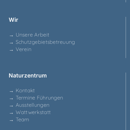
Wir
→ Unse­re Arbeit
→ Schutz­ge­biets­be­treu­ung
→ Ver­ein
Natur­zen­trum
→ Kon­takt
→ Ter­mi­ne Führungen
→ Aus­stel­lun­gen
→ Watt­werk­statt
→ Team