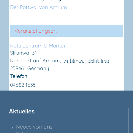
Der Pottwal von Amrum
Veranstaltungsort
Natur­zen­trum & Maritur
Strunwai 31
Norddorf auf Amrum
,
Schleswig-Holstein
25946
Germany
Telefon
04682 1635
Aktu­el­les
→ Neu­es von uns