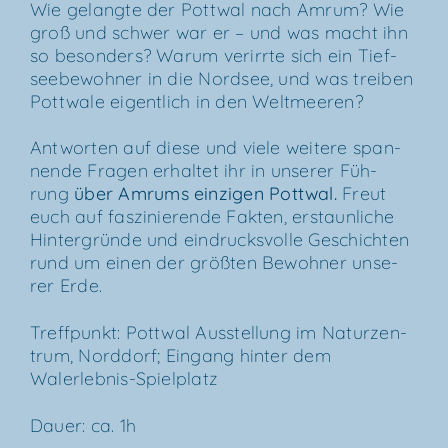
Wie gelang­te der Pott­wal nach Amrum? Wie
groß und schwer war er – und was macht ihn
so beson­ders? War­um ver­irr­te sich ein Tief­
see­be­woh­ner in die Nord­see, und was trei­ben
Pott­wa­le eigent­lich in den Weltmeeren?
Ant­wor­ten auf die­se und vie­le wei­te­re span­
nen­de Fra­gen erhal­tet ihr in unse­rer Füh­
rung
über
Amrums ein­zi­gen Pott­wal
.
Freut
euch auf fas­zi­nie­ren­de Fak­ten, erstaun­li­che
Hin­ter­grün­de und ein­drucks­vol­le Geschich­ten
rund um einen der größ­ten Bewoh­ner unse­
rer Erde.
Treff­punkt: Pott­wal Aus­stel­lung im Natur­zen­
trum, Nord­dorf; Ein­gang hin­ter dem
Walerlebnis-Spielplatz
Dau­er: ca. 1h