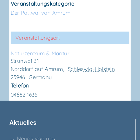
Veranstaltungskategorie:
Der Pottwal von Amrum
Veranstaltungsort
Natur­zen­trum & Maritur
Strunwai 31
Norddorf auf Amrum
,
Schleswig-Holstein
25946
Germany
Telefon
04682 1635
Aktu­el­les
→ Neu­es von uns