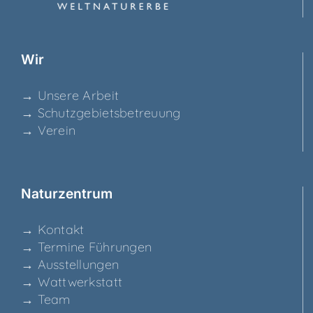
Wir
→ Unse­re Arbeit
→ Schutz­ge­biets­be­treu­ung
→ Ver­ein
Natur­zen­trum
→ Kon­takt
→ Ter­mi­ne Führungen
→ Aus­stel­lun­gen
→ Watt­werk­statt
→ Team