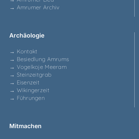
→ Amru­mer Archiv
Archäo­lo­gie
→ Kon­takt
→ Besied­lung Amrums
→ Vogel­ko­je Meeram
→ Stein­zeit­grab
→ Eisen­zeit
→ Wikin­ger­zeit
→ Füh­run­gen
Mit­ma­chen