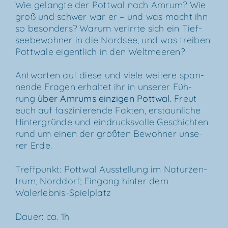
Wie gelang­te der Pott­wal nach Amrum? Wie
groß und schwer war er – und was macht ihn
so beson­ders? War­um ver­irr­te sich ein Tief­
see­be­woh­ner in die Nord­see, und was trei­ben
Pott­wa­le eigent­lich in den Weltmeeren?
Ant­wor­ten auf die­se und vie­le wei­te­re span­
nen­de Fra­gen erhal­tet ihr in unse­rer Füh­
rung
über
Amrums ein­zi­gen Pott­wal
.
Freut
euch auf fas­zi­nie­ren­de Fak­ten, erstaun­li­che
Hin­ter­grün­de und ein­drucks­vol­le Geschich­ten
rund um einen der größ­ten Bewoh­ner unse­
rer Erde.
Treff­punkt: Pott­wal Aus­stel­lung im Natur­zen­
trum, Nord­dorf; Ein­gang hin­ter dem
Walerlebnis-Spielplatz
Dau­er: ca. 1h