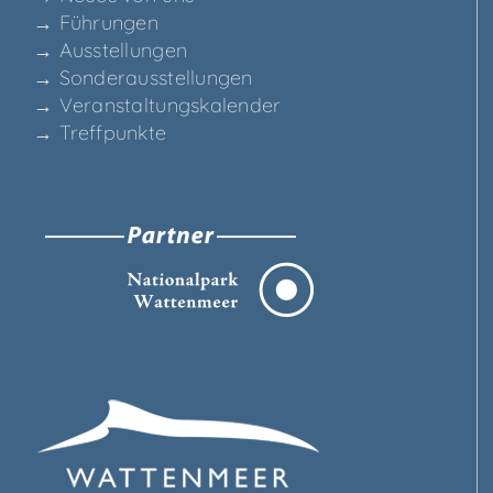
→ Füh­run­gen
→ Aus­stel­lun­gen
→ Son­der­aus­stel­lun­gen
→ Ver­an­stal­tungs­ka­len­der
→ Treff­punk­te