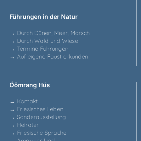
Füh­run­gen in der Natur
→ Durch Dünen, Meer, Marsch
→ Durch Wald und Wiese
→ Ter­mi­ne Führungen
→ Auf eige­ne Faust erkunden
Ööm­rang Hüs
→ Kon­takt
→ Frie­si­sches Leben
→ Son­der­aus­stel­lung
→ Hei­ra­ten
→ Frie­si­sche Sprache
→ Amru­mer Lied