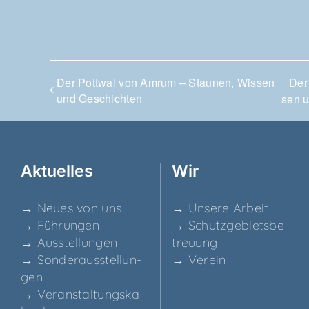
Der Pott­wal von Amrum – Stau­nen, Wis­sen
Der
und Geschichten
sen 
Aktu­el­les
Wir
→ Neu­es von uns
→ Unse­re Arbeit
→ Füh­run­gen
→ Schutz­ge­biets­be­
→ Aus­stel­lun­gen
treu­ung
→ Son­der­aus­stel­lun­
→ Ver­ein
gen
→ Ver­an­stal­tungs­ka­