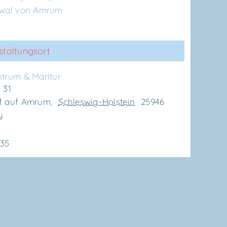
twal von Amrum
staltungsort
n­trum & Maritur
 31
f auf Amrum
,
Schleswig-Holstein
25946
y
635