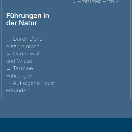
→ Amru­mer Archiv
Füh­run­gen in
der Natur
→ Durch Dünen,
Meer, Marsch
→ Durch Wald
und Wiese
→ Ter­mi­ne
Führungen
→ Auf eige­ne Faust
erkunden