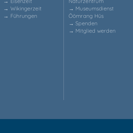
→ Eisen­zeit
Naturzentrum
→ Wikin­ger­zeit
→ Muse­ums­dienst
→ Füh­run­gen
Ööm­rang Hüs
→ Spen­den
→ Mit­glied werden