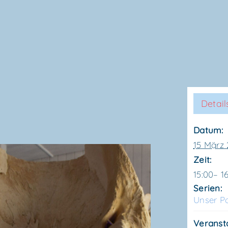
Detail
Datum:
15 März
Zeit:
15:00– 1
Serien:
Unser Po
Veranst