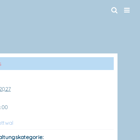
s
 2027
6:00
tt­wal
altungskategorie: