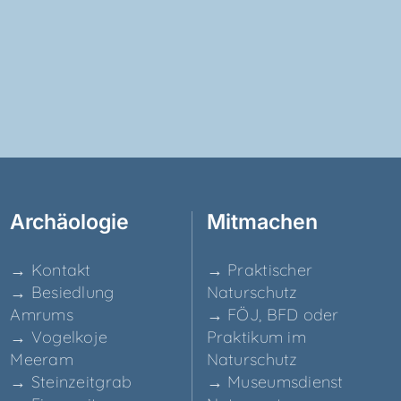
Archäo­lo­gie
Mit­ma­chen
→ Kon­takt
→ Prak­ti­scher
→ Besied­lung
Naturschutz
Amrums
→ FÖJ, BFD oder
→ Vogel­ko­je
Prak­ti­kum im
Meeram
Naturschutz
→ Stein­zeit­grab
→ Muse­ums­dienst