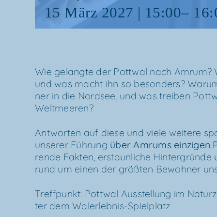
15 März 2027 | 15:00
–
16:
Wie gelang­te der Pott­wal nach Amrum? 
und was macht ihn so beson­ders? War­um ve
ner in die Nord­see, und was trei­ben Pott­w
Weltmeeren?
Ant­wor­ten auf die­se und vie­le wei­te­re sp
unse­rer Füh­rung
über
Amrums ein­zi­gen 
ren­de Fak­ten, erstaun­li­che Hin­ter­grün­de
rund um einen der größ­ten Bewoh­ner unse
Treff­punkt: Pott­wal Aus­stel­lung im Natur­
ter dem Walerlebnis-Spielplatz