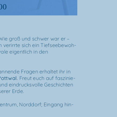
00
Wie groß und schwer war er –
r­irr­te sich ein Tief­see­be­woh­
a­le eigent­lich in den
an­nen­de Fra­gen erhal­tet ihr in
Pott­wal
.
Freut euch auf fas­zi­nie­
 und ein­drucks­vol­le Geschich­ten
­rer Erde.
zen­trum, Nord­dorf; Ein­gang hin­