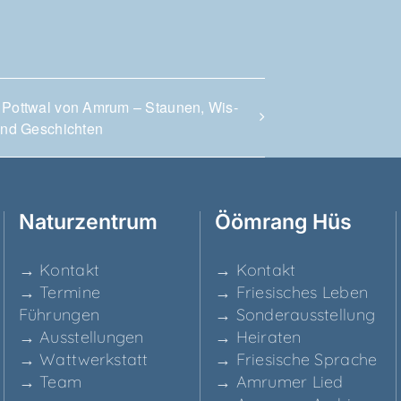
 Pott­wal von Amrum – Stau­nen, Wis­
und Geschichten
Natur­zen­trum
Ööm­rang Hüs
→ Kon­takt
→ Kon­takt
→ Ter­mi­ne
→ Frie­si­sches Leben
Führungen
→ Son­der­aus­stel­lung
→ Aus­stel­lun­gen
→ Hei­ra­ten
→ Watt­werk­statt
→ Frie­si­sche Sprache
→ Team
→ Amru­mer Lied