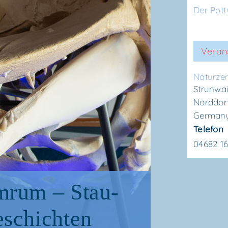
Der Pot
Veran
Natur­ze
Strunwai
Norddor
German
Telefon
04682 1
mrum – Stau­
eschichten