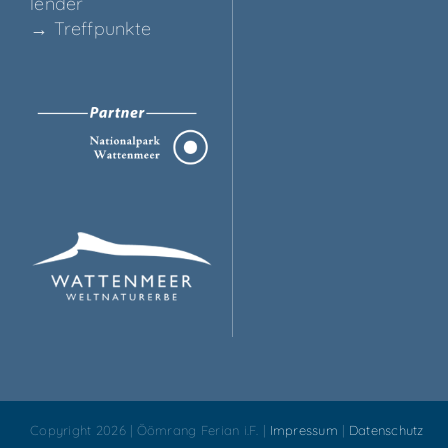
len­der
→ Treff­punk­te
Copyright 2026 | Öömrang Ferian i.F. |
Impressum
|
Datenschutz