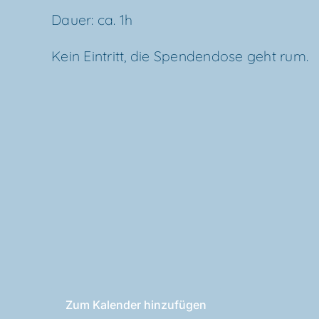
Dau­er: ca. 1h
Kein Ein­tritt, die Spen­den­do­se geht rum.
Zum Kalender hinzufügen