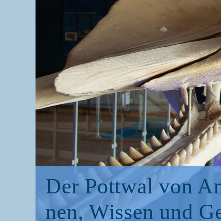
Der Pott­wal von A
nen, Wis­sen und G