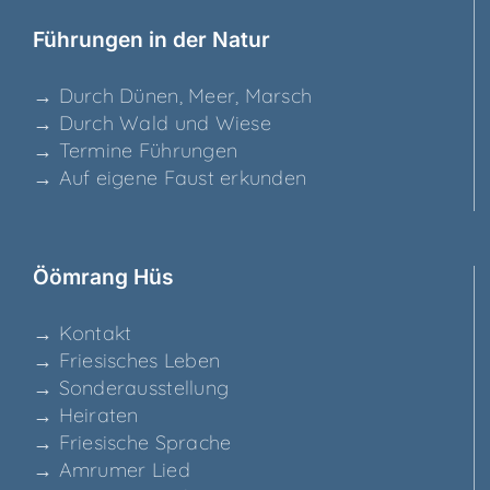
Füh­run­gen in der Natur
→ Durch Dünen, Meer, Marsch
→ Durch Wald und Wiese
→ Ter­mi­ne Führungen
→ Auf eige­ne Faust erkunden
Ööm­rang Hüs
→ Kon­takt
→ Frie­si­sches Leben
→ Son­der­aus­stel­lung
→ Hei­ra­ten
→ Frie­si­sche Sprache
→ Amru­mer Lied