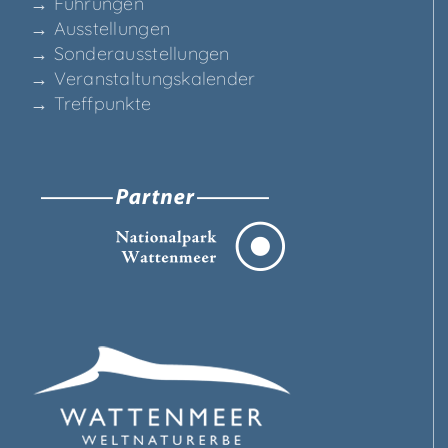
→ Füh­run­gen
→ Aus­stel­lun­gen
→ Son­der­aus­stel­lun­gen
→ Ver­an­stal­tungs­ka­len­der
→ Treff­punk­te