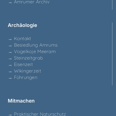
→ Amru­mer Archiv
Archäo­lo­gie
→ Kon­takt
→ Besied­lung Amrums
→ Vogel­ko­je Meeram
→ Stein­zeit­grab
→ Eisen­zeit
→ Wikin­ger­zeit
→ Füh­run­gen
Mit­ma­chen
→ Prak­ti­scher Naturschutz