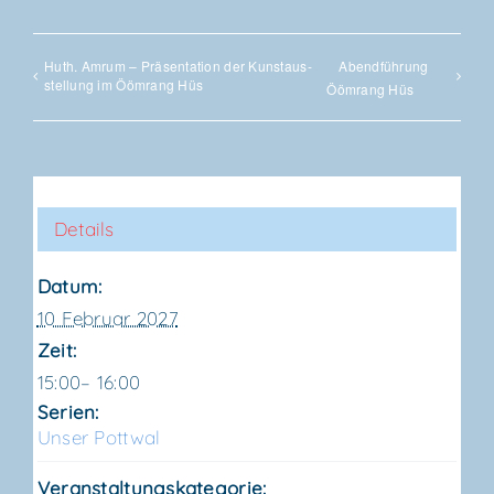
Huth. Amrum – Prä­sen­ta­ti­on der Kunst­aus­
Abend­füh­rung
stel­lung im Ööm­rang Hüs
Ööm­rang Hüs
Details
Datum:
10 Februar 2027
Zeit:
15:00– 16:00
Serien:
Unser Pott­wal
Veranstaltungskategorie: