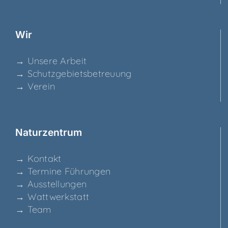
Wir
→ Unse­re Arbeit
→ Schutz­ge­biets­be­treu­ung
→ Ver­ein
Natur­zen­trum
→ Kon­takt
→ Ter­mi­ne Führungen
→ Aus­stel­lun­gen
→ Watt­werk­statt
→ Team