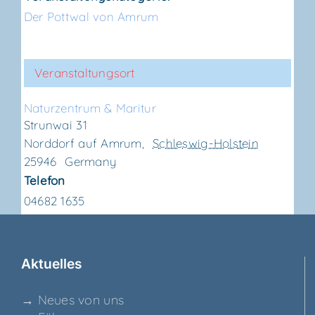
Der Pottwal von Amrum
Veranstaltungsort
Natur­zen­trum & Maritur
Strunwai 31
Norddorf auf Amrum
,
Schleswig-Holstein
25946
Germany
Telefon
04682 1635
Aktu­el­les
→ Neu­es von uns