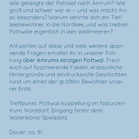
Wie gelang­te der Pott­wal nach Amrum? Wie
groß und schwer war er – und was macht ihn
so beson­ders? War­um ver­irr­te sich ein Tief­
see­be­woh­ner in die Nord­see, und was trei­ben
Pott­wa­le eigent­lich in den Weltmeeren?
Ant­wor­ten auf die­se und vie­le wei­te­re span­
nen­de Fra­gen erhal­tet ihr in unse­rer Füh­
rung
über
Amrums ein­zi­gen Pott­wal
.
Freut
euch auf fas­zi­nie­ren­de Fak­ten, erstaun­li­che
Hin­ter­grün­de und ein­drucks­vol­le Geschich­ten
rund um einen der größ­ten Bewoh­ner unse­
rer Erde.
Treff­punkt: Pott­wal Aus­stel­lung im Natur­zen­
trum, Nord­dorf; Ein­gang hin­ter dem
Walerlebnis-Spielplatz
Dau­er: ca. 1h